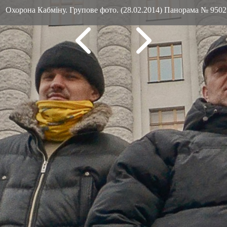
Охорона Кабміну. Групове фото. (28.02.2014) Панорама № 9502