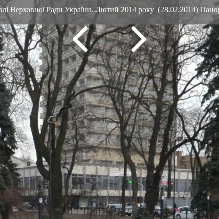
влі Верховної Ради України. Лютий 2014 року (28.02.2014) Пан