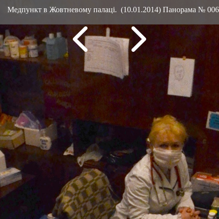
Медпункт в Жовтневому палаці. (10.01.2014) Панорама № 006