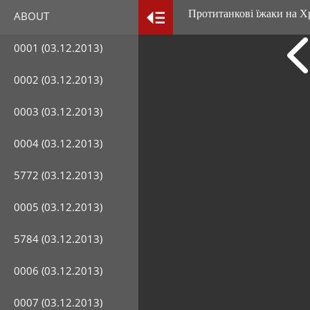
Протитанкові їжаки на Хр
ABOUT
0001 (03.12.2013)
0002 (03.12.2013)
0003 (03.12.2013)
0004 (03.12.2013)
5772 (03.12.2013)
0005 (03.12.2013)
5784 (03.12.2013)
0006 (03.12.2013)
0007 (03.12.2013)