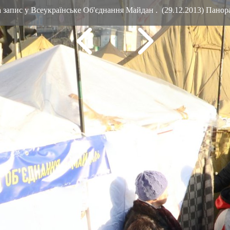
 запис у Всеукраїнське Об'єднання Майдан . (29.12.2013) Пано