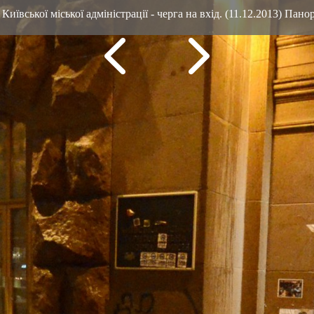
Київської міської адміністрації - черга на вхід. (11.12.2013) Пан