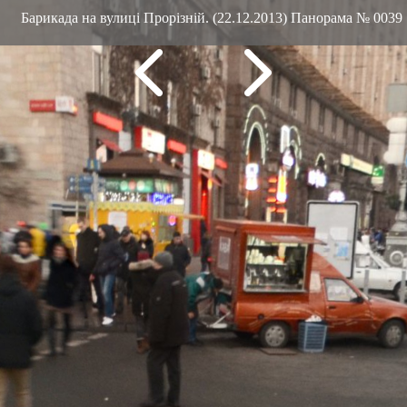
Барикада на вулиці Прорізній. (22.12.2013) Панорама № 0039