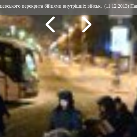
вського перекрита бійцями внутрішніх військ. (11.12.2013) П