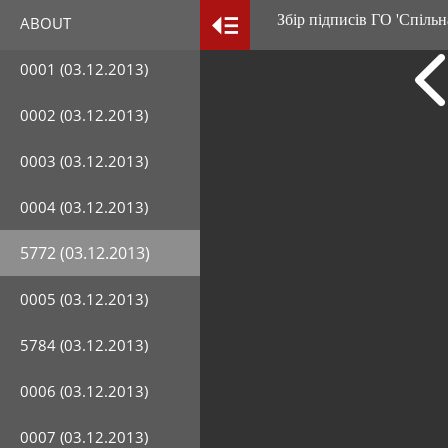
Збір підписів ГО 'Спіль
ABOUT
0001 (03.12.2013)
0002 (03.12.2013)
0003 (03.12.2013)
0004 (03.12.2013)
5772 (03.12.2013)
0005 (03.12.2013)
5784 (03.12.2013)
0006 (03.12.2013)
0007 (03.12.2013)