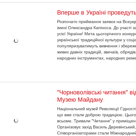
Розпочато приймання заявок на Всеукр
імені Олександра Капіноса. До участі за
усієї України! Мета цьогорічного конку
української традиційної культури у соц
популяризуватимуть вивчення і збереж
живих давніх традицій, звичаїв, обрядів
народних інструментах, народних рем
"Чорноволівські читання" в
Музею Майдану
Національний музей Революції Гідності 
що вже стали доброю традицією. Цього
всьоме. Тривали "Читання" у приміщенн
Організовує захід Василь Деревінський
Співорганізаторами стали Міжнародний
ний Рух України, Український інститут національної пам’яті, Інститу
аціональний музей Революції Гідності.