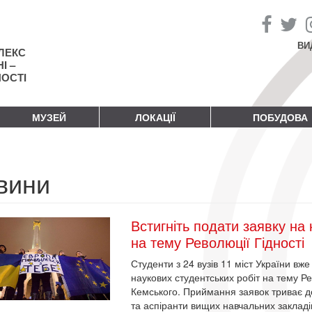
ВИ
ЛЕКС
І –
НОСТІ
МУЗЕЙ
ЛОКАЦІЇ
ПОБУДОВА
вини
Встигніть подати заявку на 
на тему Революції Гідності
Студенти з 24 вузів 11 міст України вже
наукових студентських робіт на тему Ре
Кемського. Приймання заявок триває до
та аспіранти вищих навчальних закладі