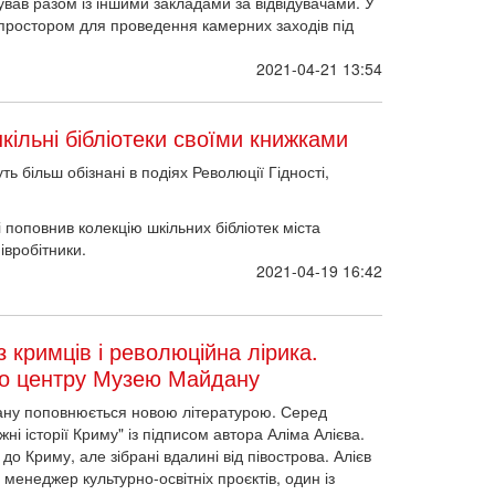
ував разом із іншими закладами за відвідувачами. У
простором для проведення камерних заходів під
2021-04-21 13:54
ільні бібліотеки своїми книжками
уть більш обізнані в подіях Революції Гідності,
.
 поповнив колекцію шкільних бібліотек міста
івробітники.
2021-04-19 16:42
 кримців і революційна лірика.
го центру Музею Майдану
ну поповнюється новою літературою. Серед
ні історії Криму" із підписом автора Аліма Алієва.
до Криму, але зібрані вдалині від півострова. Алієв
 менеджер культурно-освітніх проєктів, один із