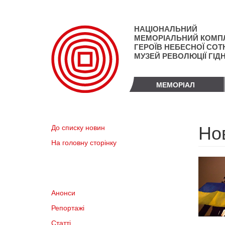
Перейти
до
основного
НАЦІОНАЛЬНИЙ
матеріалу
МЕМОРІАЛЬНИЙ КОМП
ГЕРОЇВ НЕБЕСНОЇ СОТН
МУЗЕЙ РЕВОЛЮЦІЇ ГІД
МЕМОРІАЛ
Но
До списку новин
На головну сторінку
Анонси
Репортажі
Статті