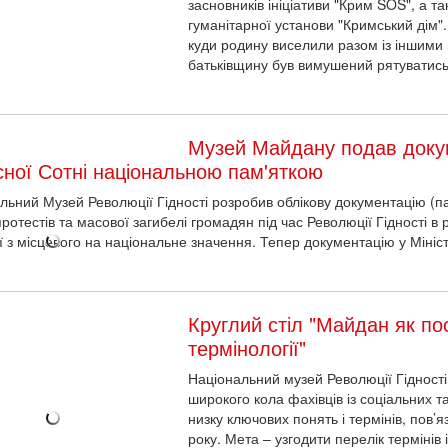
засновників ініціативи "Крим SOS", а 
арної установи "Кримський дім". Двічі пережив вигнання – народився
кримськими татарами, а після повернення на батьківщину був вимуш
в.
Музей Майдану подав докум
ної Сотні національною пам'яткою
льний Музей Революції Гідності розробив облікову документацію (пас
ротестів та масової загибелі громадян під час Революції Гідності в 
ії з місцевого на національне значення. Тепер документацію у Мініс
Круглий стіл "Майдан як п
термінології"
Національний музей Революції Гідності і
широкого кола фахівців із соціальних 
низку ключових понять і термінів, пов’
року. Мета – узгодити перелік термінів 