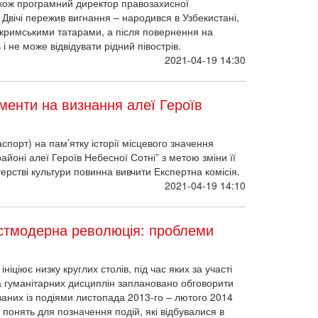
також програмний директор правозахисної
 в Узбекистані, куди родину виселили разом із
ений рятуватись і не може відвідувати рідний
2021-04-19 14:30
енти на визнання алеї Героїв
порт) на пам’ятку історії місцевого значення
районі алеї Героїв Небесної Сотні” з метою зміни її
терстві культури повинна вивчити Експертна комісія.
2021-04-19 14:10
остмодерна революція: проблеми
ніціює низку круглих столів, під час яких за участі
та гуманітарних дисциплін заплановано обговорити
язаних із подіями листопада 2013-го – лютого 2014
і понять для позначення подій, які відбувалися в