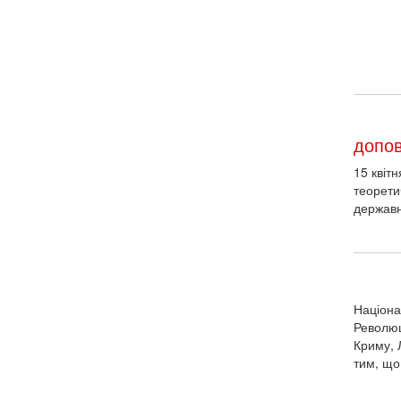
Україні 
допов
15 квіт
теорети
державн
Націона
Революц
Криму, 
тим, що