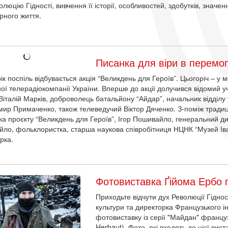
люцію Гідності, вивчення її історії, особливостей, здобутків, значен
урного життя.
Писанка для віри в перемог
рік поспіль відбувається акція “Великдень для Героїв”. Цьогоріч – у
ної телерадіокомпанії України. Вперше до акції долучився відомий уч
Віталій Марків, доброволець батальйону “Айдар”, начальник відділу у
ир Примаченко, також телеведучий Віктор Дяченко. З-поміж традиц
ка проєкту “Великдень для Героїв”, Ігор Пошивайло, генеральний д
ло, фольклористка, старша наукова співробітниця НЦНК “Музей Ів
рка.
Фотовиставка Ґійома Ербо п
Приходьте відчути дух Революції Гіднос
культури та директорка Французького ін
фотовиставку із серії "Майдан" франц
Herbaut). Фото, які входять до цієї ви