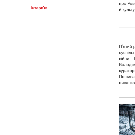
про Рево
Інтерв'ю
й культ
П’ятий 
суспіль
війни – 
Володим
куратор
Пошивай
писанка