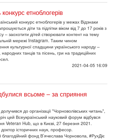
аїнський конкурс етноблогерів у межах Відзнаки
прошуються діти та підлітки віком від 7 до 17 років з
рсу – заохотити дітей створювати контент на тему
іальній мережі Instagram. Таким чином
ення культурної спадщини українського народу –
, народних танців та пісень, гри на традиційних
есел.
2021-04-05 16:09
ідбулися всьоме – за сприяння
долучився до організації "Чорноволівських читань",
річ цей Всеукраїнський науковий форум відбувся
я Veteran Hub, що в Києві, 27 березня 2021.
, доктор історичних наук, професор.
 благодійний фонд В’ячеслава Чорновола, #РухДіє
т історії України НАНУ, видавництво "Смолоскип", а
2021-03-30 11:16