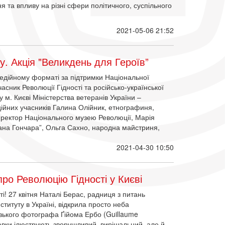
ня та впливу на різні сфери політичного, суспільного
2021-05-06 21:52
у. Акція "Великдень для Героїв”
 медійному форматі за підтримки Національної
асник Революції Гідності та російсько-української
 м. Києві Міністерства ветеранів України –
ійних учасників Галина Олійник, етнографиня,
иректор Національного музею Революції, Марія
ана Гончара”, Ольга Сахно, народна майстриня,
2021-04-30 10:50
ро Революцію Гідності у Києві
ті! 27 квітня Наталі Берас, радниця з питань
ституту в Україні, відкрила просто неба
узького фотографа Ґійома Ербо (Guillaume
ставки ілюструють зворушливий, вирішальний, але й