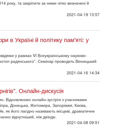
визначені й науково обґрунтовані дефініції.
2021-04-19 13:57
ри в Україні й політику пам'яті: у
овідями у рамках VІ Всеукраїнському науково-
онотоп радянського”. Семінар проводить Вінницький
2021-04-16 14:34
рнігів". Онлайн-дискусія
ин. Відновлюємо онлайн-зустрічі з учасниками
Дніпра, Донецька, Житомира, Запоріжжя, Києва,
Че, як його лагідно називають місцеві, драматичне
ачно відчутніший, ніж деінде.
2021-04-08 09:51
 конкурс етноблогерів