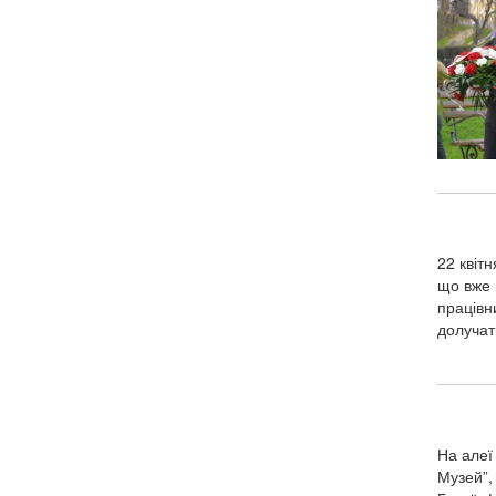
22 квіт
що вже 
працівн
долучат
На алеї
Музей”,