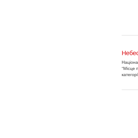
гуманіт
іншими 
півострі
Небес
Націона
“Місце п
категор