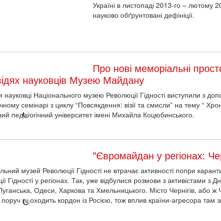
в листопаді 2013-го – лютому 2014 року, та закріпити за ними чітко 
Про нові меморіальні просто
ідях науковців Музею Майдану
ня науковці Національного музею Революції Гідності виступили з доп
чному семінарі з циклу “Повсякдення: візії та смисли” на тему “ Хр
ий педагогічний університет імені Михайла Коцюбинського.
"Євромайдан у регіонах: Че
льний музей Революції Гідності не втрачає активності попри карант
ії Гідності у регіонах. Так, уже відбулися розмови з активістами з 
Луганська, Одеси, Харкова та Хмельницького. Місто Чернігів, або ж 
 поруч проходить кордон із Росією, тож вплив країни-агресора там зн
Вперше в Україні проведуть