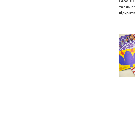
Героїв 
теплу п
відкрит