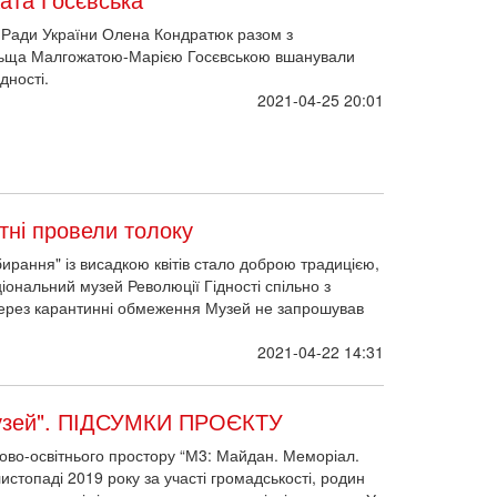
ї Ради України Олена Кондратюк разом з
ьща Малгожатою-Марією Госєвською вшанували
дності.
2021-04-25 20:01
тні провели толоку
бирання" із висадкою квітів стало доброю традицією,
іональний музей Революції Гідності спільно з
Через карантинні обмеження Музей не запрошував
2021-04-22 14:31
Музей". ПІДСУМКИ ПРОЄКТУ
ово-освітнього простору “М3: Майдан. Меморіал.
листопаді 2019 року за участі громадськості, родин