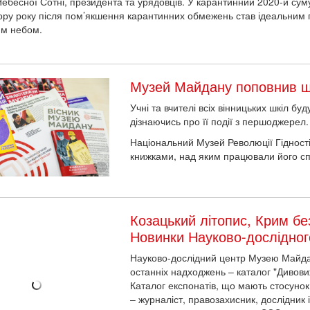
Небесної Сотні, президента та урядовців. У карантинний 2020-й сум
ору року після пом’якшення карантинних обмежень став ідеальним 
им небом.
Музей Майдану поповнив шк
Учні та вчителі всіх вінницьких шкіл буд
дізнаючись про її події з першоджерел
Національний Музей Революції Гідності
книжками, над яким працювали його сп
Козацький літопис, Крим без
Новинки Науково-дослідно
Науково-дослідний центр Музею Майда
останніх надходжень – каталог "Дивовиж
Каталог експонатів, що мають стосунок 
– журналіст, правозахисник, дослідник і