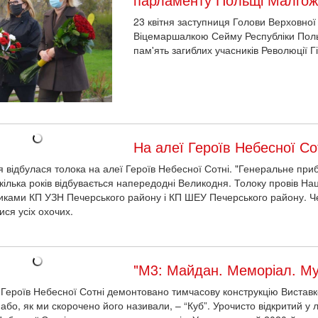
23 квітня заступниця Голови Верховно
Віцемаршалкою Сейму Республіки Пол
пам'ять загиблих учасників Революції Гі
На алеї Героїв Небесної Со
ня відбулася толока на алеї Героїв Небесної Сотні. "Генеральне при
кілька років відбувається напередодні Великодня. Толоку провів Нац
иками КП УЗН Печерського району і КП ШЕУ Печерського району. 
ися усіх охочих.
"М3: Майдан. Меморіал. 
 Героїв Небесної Сотні демонтовано тимчасову конструкцію Виставк
 або, як ми скорочено його називали, – “Куб”. Урочисто відкритий у 