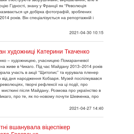
юцію Гідності, знану у Франції як “Революція
називається ця добірка фотографій, зроблених
014 років. Він спеціалізується на репортажній і
2021-04-30 10:15
ан художниці Катерини Ткаченко
ченко – художницею, учасницею Помаранчевої
рина живе в Чикаго. Під час Майдану 2013–2014 років
брала участь в акції “Щитопис” та курувала пленер
ю від дня народження Кобзаря. Музей поспілкувався
 революціях, творчі рефлексії на ці події, про
я мисткині після Майдану. Розмова про українство в
Чикаго, про те, як по-новому почути Шевченка, про
2021-04-27 14:40
тні вшанувала віцеспікер
ата Госєвська