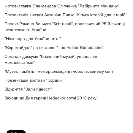
Фотовиставка Олександра Сліпченка "Лабіринти Майдану"
Презентація книжки Антоніни Пипко "Кілька історій для історії"
Проект Романа Бончука "Квіт нації", присвячений 25-й річниці
незалежності України
"Нам пора для України жить"
"Євромайдан" на виставці "The Poster Remediated"
Семінар-дискусія "Безпечний музей: управління
можливостями"
"Музеї, пам'ять і меморіалізація в глобалізованому світі"
Презентація вистави "Кордон"
Відкриття "Зали гідності"
Заходи до Дня героїв Небесної сотні 2016 року