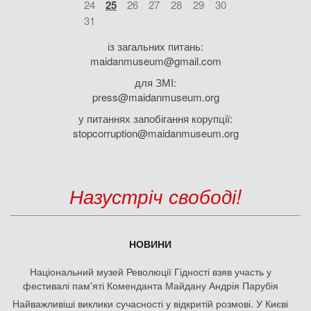
24
25
26
27
28
29
30
31
із загальних питань:
maidanmuseum@gmail.com
для ЗМІ:
press@maidanmuseum.org
у питаннях запобігання корупції:
stopcorruption@maidanmuseum.org
Назустріч свободі!
НОВИНИ
Національний музей Революції Гідності взяв участь у
фестивалі пам'яті Коменданта Майдану Андрія Парубія
Найважливіші виклики сучасності у відкритій розмові. У Києві