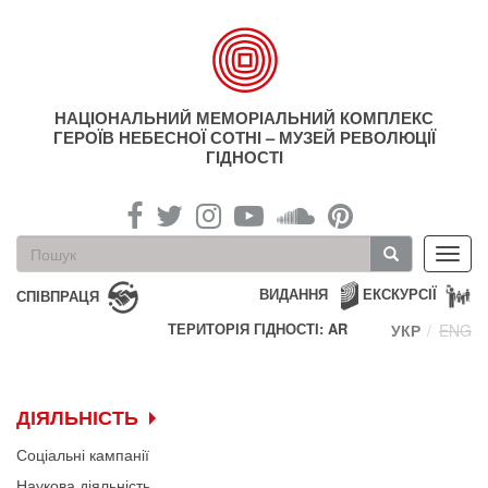
Перейти
до
основного
матеріалу
НАЦІОНАЛЬНИЙ МЕМОРІАЛЬНИЙ КОМПЛЕКС
ГЕРОЇВ НЕБЕСНОЇ СОТНІ – МУЗЕЙ РЕВОЛЮЦІЇ
ГІДНОСТІ
Пошукова
Toggl
форма
navig
Пошук
ВИДАННЯ
ЕКСКУРСІЇ
СПІВПРАЦЯ
ТЕРИТОРІЯ ГІДНОСТІ: AR
УКР
ENG
ДІЯЛЬНІСТЬ
Соціальні кампанії
Наукова діяльність