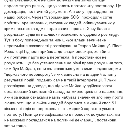
парламентута ризику, що ухвалять протилежну постанову. Це
декларація, політичний документ. А я хочу підтвердження
нашої роботи. Через “Євромайдан SOS” проходили сотні
побитих, арештованих, катованих людей, обвинувачених у
кримінальних та адміністративних справах. Хочу бачити
результати судів як наслідок незалежного судового розгляду.
Тут із боку попередньої та нинішньої влади величезне
нерозуміння важливості розслідування "справ Майдану". Після
Революції Гідності прийшла до влади опозиція, хоч би в
які політичні партії вона перетекла. Її представники не
розуміють, що без установлення на рівні права розуміння того,
чим був Майдан, вони залишаються умовними спадкоємцями
“державного перевороту”, яких винесло на владний олімп у
результаті подій, поданих саме в такій інтерпретації. Тільки
розслідування доведе, що під час Майдану здійснювався
організований системний напад на мирне цивільне населення,
який за всіма ознаками навіть набуває значення злочину проти
людяності, що мільйони людей боролися в мирний спосіб і
кілька епізодів не перекреслюють мирний характер усього
протесту. Поки це не зафіксовано в правових документах, ми
не можемо покладатися на політичні декларації, постанови,
заяви тощо.