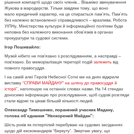
рішення компартії щодо своїх членів... Візьмімо звинувачення
Жукова в мародерстві. Тільки завдяки тому, що воно
мало юридичний характер, на це спирається пам’ять. Пам’ять
без належно встановленої справедливості – вразлива. Робота
УІПНу, Міністерства культури й інформаційної політики буде
неповна без належного виконання обов’язків в органах
прокуратури та судової системи.
Ігор Пошивайло:
Музей нібито не пов'язано з розслідуванням, а насправді –
пов'язано. Бо меморіалізація території подій
залежить
від
повного правосуддя.
І на самій алеї Героїв Небесної Сотні ми на днях відкрили
виставку
“СПРАВИ МАЙДАНУ" на шляху до правосуддя й
історії”
, наголошую на останніх словах назви. На 14 стендах
доносимо інформацію про розслідування, щоб судові розгляди
стали відомі та цікаві більшій кількості людей.
Олександр Тимошенко, поранений учасник Мадану,
голова об’єднання "Нескорений Майдан":
Шість років як потерпілий перебуваю на судових засіданнях
щодо дій екскомандирів “Беркуту”. Звертаю увагу, що