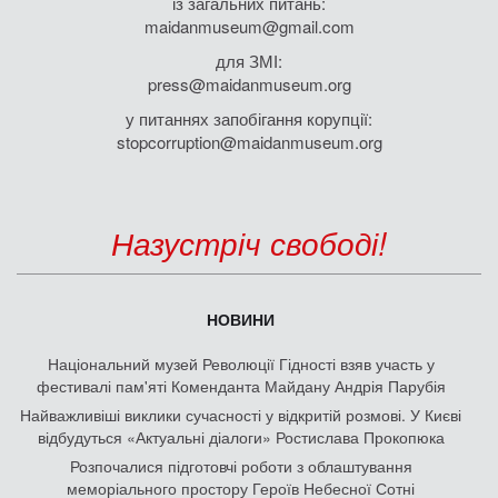
із загальних питань:
maidanmuseum@gmail.com
для ЗМІ:
press@maidanmuseum.org
у питаннях запобігання корупції:
stopcorruption@maidanmuseum.org
Назустріч свободі!
НОВИНИ
Національний музей Революції Гідності взяв участь у
фестивалі пам'яті Коменданта Майдану Андрія Парубія
Найважливіші виклики сучасності у відкритій розмові. У Києві
відбудуться «Актуальні діалоги» Ростислава Прокопюка
Розпочалися підготовчі роботи з облаштування
меморіального простору Героїв Небесної Сотні