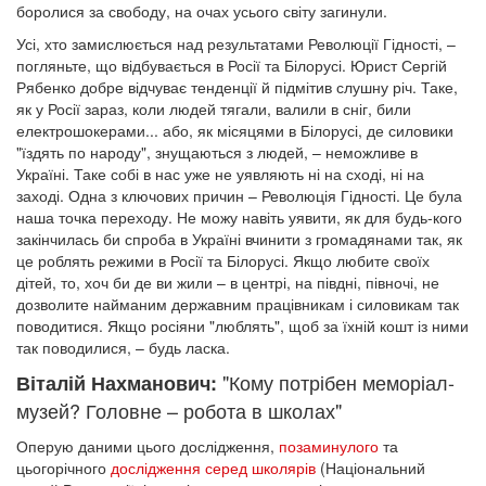
боролися за свободу, на очах усього світу загинули.
Усі, хто замислюється над результатами Революції Гідності, –
погляньте, що відбувається в Росії та Білорусі. Юрист Сергій
Рябенко добре відчуває тенденції й підмітив слушну річ. Таке,
як у Росії зараз, коли людей тягали, валили в сніг, били
електрошокерами... або, як місяцями в Білорусі, де силовики
"їздять по народу", знущаються з людей, – неможливе в
Україні. Таке собі в нас уже не уявляють ні на сході, ні на
заході. Одна з ключових причин – Революція Гідності. Це була
наша точка переходу. Не можу навіть уявити, як для будь-кого
закінчилась би спроба в Україні вчинити з громадянами так, як
це роблять режими в Росії та Білорусі. Якщо любите своїх
дітей, то, хоч би де ви жили – в центрі, на півдні, півночі, не
дозволите найманим державним працівникам і силовикам так
поводитися. Якщо росіяни "люблять", щоб за їхній кошт із ними
так поводилися, – будь ласка.
"Кому потрібен меморіал-
Віталій Нахманович:
музей? Головне – робота в школах"
Оперую даними цього дослідження,
позаминулого
та
цьогорічного
дослідження серед школярів
(Національний