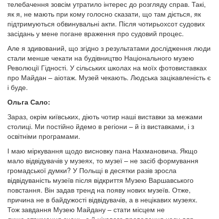
телебачення зовсім утратило інтерес до розгляду справ. Такі,
як я, не мають при кому голосно сказати, що там діється, як
підтримуються обвинувальні акти. Після чотирьохсот судових
засідань у мене погане враження про судовий процес.
Але я здивований, що згідно з результатами дослідження люди
стали менше чекати на будівництво Національного музею
Революції Гідності. У сільських школах на моїх фотовиставках
про Майдан – аіотаж. Музей чекають. Людська зацікавленість є
і буде.
Ольга Сало:
Зараз, окрім київських, діють чотир наші виставки за межами
столиці. Ми постійно йдемо в регіони – й із виставками, і з
освітніми програмами.
І маю міркування щодо висновку пана Нахмановича. Якщо
мало відвідувачів у музеях, то музеї – не засіб формування
громадської думки? У Польщі в десятки разів зросла
відвідуваність музеїв після відкриття Музею Варшавського
повстання. Він задав тренд на появу нових музеїв. Отже,
причина не в байдужості відвідувачів, а в нецікавих музеях.
Тож завдання Музею Майдану – стати місцем не