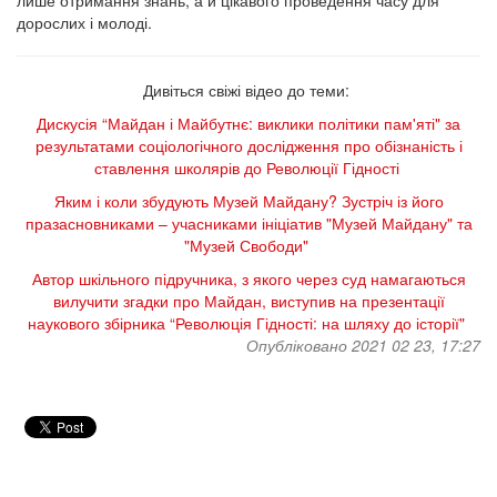
лише отримання знань, а й цікавого проведення часу для
дорослих і молоді.
Дивіться свіжі відео до теми:
Дискусія “Майдан і Майбутнє: виклики політики пам'яті" за
результатами соціологічного дослідження про обізнаність і
ставлення школярів до Революції Гідності
Яким і коли збудують Музей Майдану? Зустріч із його
празасновниками – учасниками ініціатив "Музей Майдану" та
"Музей Свободи"
Автор шкільного підручника, з якого через суд намагаються
вилучити згадки про Майдан, виступив на презентації
наукового збірника “Революція Гідності: на шляху до історії"
Опубліковано 2021 02 23, 17:27