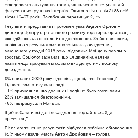
складалося з опитування громадян шляхом анкетування й
фокусованих групових інтерв’ю. Опитано віч-на-віч 2188 осіб
віком 16–67 років. Похибка не перевищує 2,1%.
Результати представив і прокоментував
Андрій Орлов
–
директор Центру стратегічного розвитку територій, організації,
яка здійснювала соціологічне дослідження. За його словами,
порівняно з результатами аналогічного дослідження,
виконаного у грудні 2018 року, підтримка Майдану повільно
зростає. Соціолог зазначив, що ця динаміка наявна,
навіть якщо врахувати максимально допустиму похибку
дослідження.
6% опитаних 2020 року відповіли, що під час Революції
Гідності симпатизували владі.
11% призналися, що дял них ці події не було важливими.
23% залишалися безсторонніми.
48% підтримували Майдан.
Щоб побачити всі дані дослідження, гортайте слайди
презентації.
Після оголошення результатів відбулося публічне обговорення
їх. У ньому взяли участь
Антон Дробович
– голова