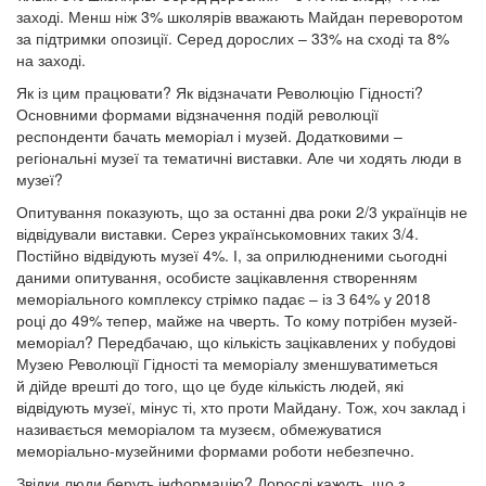
заході. Менш ніж 3% школярів вважають Майдан переворотом
за підтримки опозиції. Серед дорослих – 33% на сході та 8%
на заході.
Як із цим працювати? Як відзначати Революцію Гідності?
Основними формами відзначення подій революції
респонденти бачать меморіал і музей. Додатковими –
регіональні музеї та тематичні виставки. Але чи ходять люди в
музеї?
Опитування показують, що за останні два роки 2/3 українців не
відвідували виставки. Серез українськомовних таких 3/4.
Постійно відвідують музеї 4%. І, за оприлюдненими сьогодні
даними опитування, особисте зацікавлення створенням
меморіального комплексу стрімко падає – із З 64% у 2018
році до 49% тепер, майже на чверть. То кому потрібен музей-
меморіал? Передбачаю, що кількість зацікавлених у побудові
Музею Революції Гідності та меморіалу зменшуватиметься
й дійде врешті до того, що це буде кількість людей, які
відвідують музеї, мінус ті, хто проти Майдану. Тож, хоч заклад і
називається меморіалом та музеєм, обмежуватися
меморіально-музейними формами роботи небезпечно.
Звідки люди беруть інформацію? Дорослі кажуть, що з