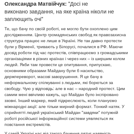
"Досі не
Олександра Матвійчук:
виконано завдання, на яке країна ніколи не
заплющить очі"
Те, що бачу по своїй роботі, не могло бути охоплено цим
дослідженням. Центр громадянських свобод як правозахисна
структура працює не лише в Україні. Не так давно протести
були у Вірменії, тривають у Білорусі, почалися в РФ. Маючи
досвід роботи під час протестів, співпрацюємо з громадськими
організаціями в різних країнах і через них – із ширшим колом
людей. Якби там провести це опитування, припускаю,
основними образами Майдану були б насильство,
держпереворот, масові заворушення. Я це бачу в
неформальному спілкуванні з людьми, які борються за
свободу. Чую у відповідь: але в нас – народний протест. Цим
самим мені ввічливо кажуть, що Майдан було інспіровано
ззовні. Інший маркер, який підкреслюють, коли плануємо
міжнародні акції: але тільки мирний формат. Тонкий натяк. У
сприйнятті людей український Майдан "завдяки" потужній
роботі російської інформаційної системи уявляється як
повстання екстремістів.
У самій Україні нас від такого бачення рятує наявність