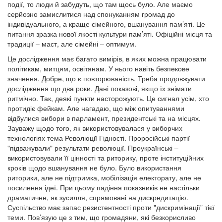
події, то люди й забудуть, що там щось було. Але маємо
серйозно замислитися над спонуканням громад до
індивідуального, а краще сімейного, вшанування пам’яті. Це
питання зразка нової якості культури пам’яті. Офіційні місця та
традиції – маст, але сімейні – оптимум.
Це дослідження має багато вимірів, в яких можна працювати
політикам, митцям, освітянам. У нього навіть безпекове
значення. Добре, що є повторюваність. Треба продовжувати
дослідження що два роки. Дані показові, якщо їх знімати
ритмічно. Так, деякі пункти насторожують. Це сигнал усім, хто
протидіє фейкам. Але нагадаю, що між опитуваннями
відбулися вибори в парламент, президентські та на місцях.
Зауважу щодо того, як використовувалася у виборчих
технологіях тема Революції Гідності. Проросійські партії
"підважували" результати революції. Проукраїнські –
використовували її цінності та риторику, проте інституційних
кроків щодо вшанування не було. Було використання
риторики, але не підтримка, мобілізація електорату, але не
посилення ідеї. При цьому падіння показників не настільки
драматичне, як зусилля, спрямовані на дискредитацію.
Суспільство має запас резистентності проти "дискримінації" тієї
теми. Пов’язую це з тим, що громадяни, які безкорисливо