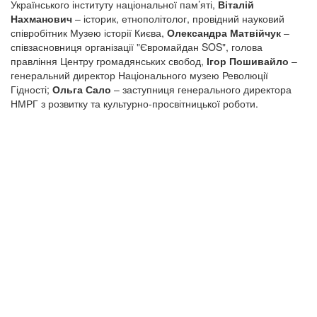
Українського інституту національної пам’яті,
Віталій
Нахманович
– історик, етнополітолог, провідний науковий
співробітник Музею історії Києва,
Олександра Матвійчук
–
співзасновниця організації "Євромайдан SOS", голова
правління Центру громадянських свобод,
Ігор Пошивайло
–
генеральний директор Національного музею Революції
Гідності;
Ольга Сало
– заступниця генерального директора
НМРГ з розвитку та культурно-просвітницької роботи.