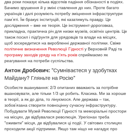
два роки показує кілька відсотків падіння обізнаності в подіях.
Бачимо зрушення й у зміні ставлення до них. Проте багато
українців і далі розуміють потребу зміцнення інфраструктури
пам’яті. Їм бракує інституцій, які казатимуть правду. Це
дослідження – вже не теорія. Це інструмент-дороговказ,
прикладна, практична річ для низки музеїв, освітніх центрів. Це
також посил і підґрунтя для урядовців та влади на місцях,
щоб зосередитися на виробленні державної політики. Свіже
політичне визначення Революції Гідності
у Верховній Раді та
програму заходів уряду на п'ять років
сприймаємо як
реагування на потреби суспільства.
"Сумніваєтеся у здобутках
Антон Дробович:
Майдану? Гляньте на Росію"
Особисте вшанування: 2/3 опитаних вважають за потрібне
вшановувати, але тільки 1/3 це робить. Класика. Ми за хороше
в теорії, а як до діла, то лінуємося. Але держава – так,
зобов’язана створити повноцінну сучасну інфраструктуру.
Побудувати Музей Революції Гідності та меморіальні простори
на місцях, де відбувалася революція. Урегіонах треба
"оживити" місця, де відбувалися ці події. У світових столицях
проходили акції підтримки. Якщо там ніщо не нагадує про