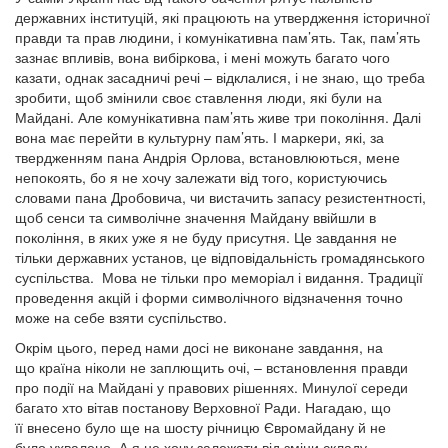
державних інституцій, які працюють на утвердження історичної
правди та прав людини, і комунікативна пам’ять. Так, пам’ять
зазнає впливів, вона вибіркова, і мені можуть багато чого
казати, однак засадничі речі – відклалися, і не знаю, що треба
зробити, щоб змінили своє ставлення люди, які були на
Майдані. Але комунікативна пам’ять живе три покоління. Далі
вона має перейти в культурну пам’ять. І маркери, які, за
твердженням пана Андрія Орлова, встановлюються, мене
непокоять, бо я не хочу залежати від того, користуючись
словами пана Дробовича, чи вистачить запасу резистентності,
щоб сенси та символічне значення Майдану ввійшли в
покоління, в яких уже я не буду присутня. Це завдання не
тільки державних установ, це відповідальність громадянського
суспільства. Мова не тільки про меморіал і видання. Традиції
проведення акцій і форми символічного відзначення точно
може на себе взяти суспільство.
Окрім цього, перед нами досі не виконане завдання, на
що країна ніколи не заплющить очі, – встановлення правди
про події на Майдані у правових рішеннях. Минулої середи
багато хто вітав постанову Верховної Ради. Нагадаю, що
її внесено було ще на шосту річницю Євромайдану й не
було ухвалено. А я не хочу залежати від зміни складу