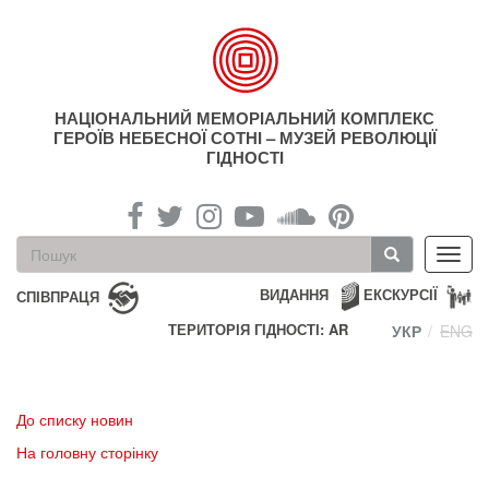
Перейти
до
основного
матеріалу
НАЦІОНАЛЬНИЙ МЕМОРІАЛЬНИЙ КОМПЛЕКС
ГЕРОЇВ НЕБЕСНОЇ СОТНІ – МУЗЕЙ РЕВОЛЮЦІЇ
ГІДНОСТІ
Пошукова
Toggl
форма
navig
Пошук
ВИДАННЯ
ЕКСКУРСІЇ
СПІВПРАЦЯ
ТЕРИТОРІЯ ГІДНОСТІ: AR
УКР
ENG
До списку новин
На головну сторінку