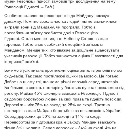
музей Революції гідності замовив три дослідження на тему
Роволюції Гідності.
– Ред.
).
Особисте ставлення респондентів до Майдану показує
динаміку. Помітно зросла частка людей, які не визначилися,
виграли вони від Майдану, чи програли. Тобто є
послаблення зв’язку особистої долі з Революцією
Гідності. Стало менше тих, хто Небесну Сотню вважає
героями. Тобто впав особистий емоційний зв’язок із
Майданом. Менше тих, хто вважає за доцільне вшановувати
учасників революції. Тобто знижується оцінка її важливості для
історичної пам’яті.
Бачимо з усіх питань протилежні оцінки жителів регіонів по осі
схід–захід. Так само протилежні оцінки за мовою. Це погано.
Добре на цьому тлі, що нема різкої опозиції серед школярів.
Ба більше, є єдність школярів у багатьох пунктах незалежно від
регіону. Майже 45% школярів вважають Революцію ГІдності
свідомою боротьбою людей за свої права та гідність повсюди.
Дорослі ж – між 75% на заході та 25% на сході. Третина
школярів вважає Майдан боротьбою за незалежність України.
Серед дорослих це 50% на заході та 14% на сході.
Переворотом за підтримки країн Заходу Майдан вважають
тільки 3% школярів. Серед дорослих – 34% на сході, 4% на