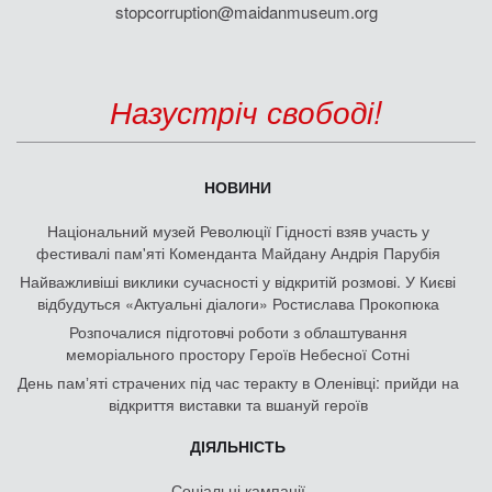
stopcorruption@maidanmuseum.org
Назустріч свободі!
НОВИНИ
Національний музей Революції Гідності взяв участь у
фестивалі пам'яті Коменданта Майдану Андрія Парубія
Найважливіші виклики сучасності у відкритій розмові. У Києві
відбудуться «Актуальні діалоги» Ростислава Прокопюка
Розпочалися підготовчі роботи з облаштування
меморіального простору Героїв Небесної Сотні
День памʼяті страчених під час теракту в Оленівці: прийди на
відкриття виставки та вшануй героїв
ДІЯЛЬНІСТЬ
Соціальні кампанії