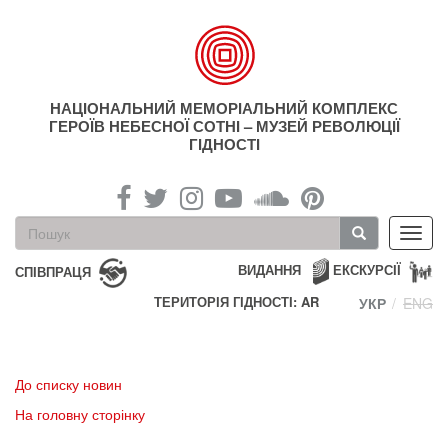
Перейти
до
основного
матеріалу
НАЦІОНАЛЬНИЙ МЕМОРІАЛЬНИЙ КОМПЛЕКС
ГЕРОЇВ НЕБЕСНОЇ СОТНІ – МУЗЕЙ РЕВОЛЮЦІЇ
ГІДНОСТІ
Пошукова
Toggl
форма
navig
Пошук
ВИДАННЯ
ЕКСКУРСІЇ
СПІВПРАЦЯ
ТЕРИТОРІЯ ГІДНОСТІ: AR
УКР
ENG
До списку новин
На головну сторінку