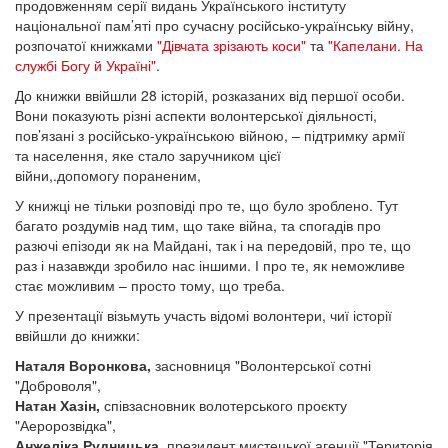
продовженням серії видань Українського інституту
національної пам’яті про сучасну російсько-українську війну,
розпочатої книжками
"Дівчата зрізають коси"
та
"Капелани. На
службі Богу й Україні"
.
До книжки ввійшли 28 історій, розказаних від першої особи.
Вони показують різні аспекти волонтерської діяльності,
пов’язані з російсько-українською війною, – підтримку армії
та населення, яке стало заручником цієї
війни,.допомогу пораненим,
У книжці не тільки розповіді про те, що було зроблено. Тут
багато роздумів над тим, що таке війна, та спогадів про
разючі епізоди як на Майдані, так і на передовій, про те, що
раз і назавжди зробило нас іншими. І про те, як неможливе
стає можливим – просто тому, що треба.
У презентації візьмуть участь відомі волонтери, чиї історії
ввійшли до книжки:
Наталя Воронкова,
засновниця "Волонтерської сотні
"Доброволя",
Натан Хазін,
співзасновник волотерського проєкту
"Аеророзвідка",
Анжеліка Рудницька,
президент мистецької агенції "Територія