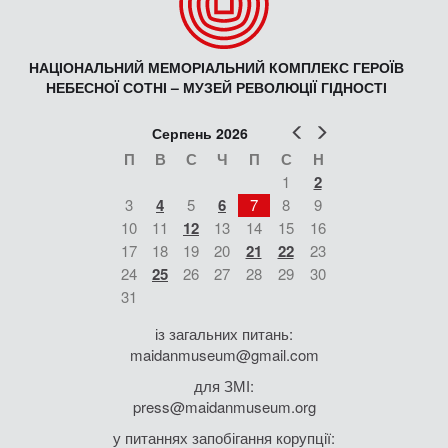
НАЦІОНАЛЬНИЙ МЕМОРІАЛЬНИЙ КОМПЛЕКС ГЕРОЇВ
НЕБЕСНОЇ СОТНІ – МУЗЕЙ РЕВОЛЮЦІЇ ГІДНОСТІ
Попер
Наст
Серпень 2026
П
В
С
Ч
П
С
Н
1
2
3
4
5
6
7
8
9
10
11
12
13
14
15
16
17
18
19
20
21
22
23
24
25
26
27
28
29
30
31
із загальних питань:
maidanmuseum@gmail.com
для ЗМІ:
press@maidanmuseum.org
у питаннях запобігання корупції: