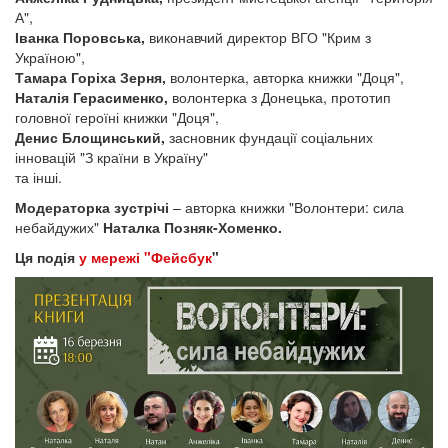
А",
Іванка Поровська,
виконавчий директор ВГО "Крим з
Україною",
Тамара Горіха Зерня,
волонтерка, авторка книжки "Доця",
Наталія Герасименко,
волонтерка з Донецька, прототип
головної героїні книжки "Доця",
Денис Блощинський,
засновник фундації соціальних
інновацій "З країни в Україну"
та інші.
Модераторка зустрічі
– авторка книжки "Волонтери: сила
небайдужих"
Наталка Позняк-Хоменко.
Ця подія
у мережі "Фейсбук
"