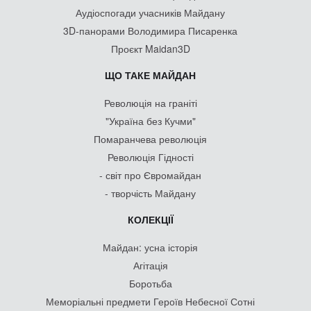
Аудіоспогади учасників Майдану
3D-панорами Володимира Писаренка
Проєкт Maidan3D
ЩО ТАКЕ МАЙДАН
Революція на граніті
"Україна без Кучми"
Помаранчева революція
Революція Гідності
- світ про Євромайдан
- творчість Майдану
КОЛЕКЦІЇ
Майдан: усна історія
Агітація
Боротьба
Меморіальні предмети Героїв Небесної Сотні