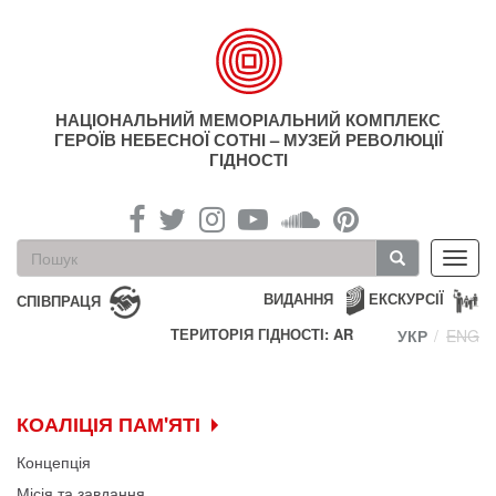
Перейти
до
основного
матеріалу
НАЦІОНАЛЬНИЙ МЕМОРІАЛЬНИЙ КОМПЛЕКС
ГЕРОЇВ НЕБЕСНОЇ СОТНІ – МУЗЕЙ РЕВОЛЮЦІЇ
ГІДНОСТІ
Пошукова
Toggl
форма
navig
Пошук
ВИДАННЯ
ЕКСКУРСІЇ
СПІВПРАЦЯ
ТЕРИТОРІЯ ГІДНОСТІ: AR
УКР
ENG
КОАЛІЦІЯ ПАМ'ЯТІ
Концепція
Місія та завдання