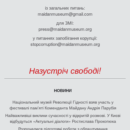
із загальних питань:
maidanmuseum@gmail.com
для ЗМІ:
press@maidanmuseum.org
у питаннях запобігання корупції:
stopcorruption@maidanmuseum.org
Назустріч свободі!
НОВИНИ
Національний музей Революції Гідності взяв участь у
фестивалі пам'яті Коменданта Майдану Андрія Парубія
Найважливіші виклики сучасності у відкритій розмові. У Києві
відбудуться «Актуальні діалоги» Ростислава Прокопюка
Розпочалися підготовчі роботи з облаштування