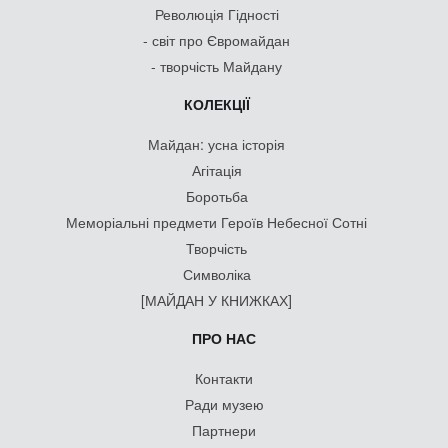
Революція Гідності
- світ про Євромайдан
- творчість Майдану
КОЛЕКЦІЇ
Майдан: усна історія
Агітація
Боротьба
Меморіальні предмети Героїв Небесної Сотні
Творчість
Символіка
[МАЙДАН У КНИЖКАХ]
ПРО НАС
Контакти
Ради музею
Партнери