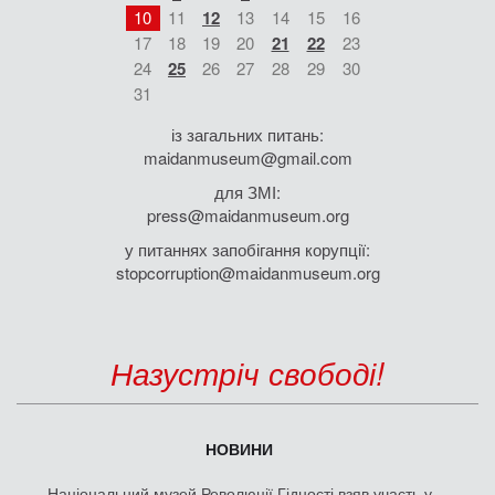
10
11
12
13
14
15
16
17
18
19
20
21
22
23
24
25
26
27
28
29
30
31
із загальних питань:
maidanmuseum@gmail.com
для ЗМІ:
press@maidanmuseum.org
у питаннях запобігання корупції:
stopcorruption@maidanmuseum.org
Назустріч свободі!
НОВИНИ
Національний музей Революції Гідності взяв участь у