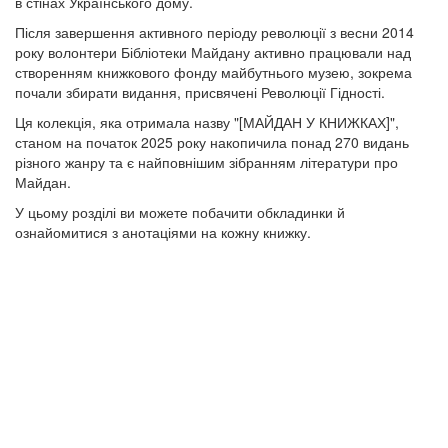
в стінах Українського дому.
Після завершення активного періоду революції з весни 2014
року волонтери Бібліотеки Майдану активно працювали над
створенням книжкового фонду майбутнього музею, зокрема
почали збирати видання, присвячені Революції Гідності.
Ця колекція, яка отримала назву "[МАЙДАН У КНИЖКАХ]",
станом на початок 2025 року накопичила понад 270 видань
різного жанру та є найповнішим зібранням літератури про
Майдан.
У цьому розділі ви можете побачити обкладинки й
ознайомитися з анотаціями на кожну книжку.