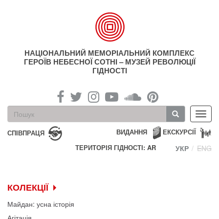
Перейти
до
основного
матеріалу
НАЦІОНАЛЬНИЙ МЕМОРІАЛЬНИЙ КОМПЛЕКС
ГЕРОЇВ НЕБЕСНОЇ СОТНІ – МУЗЕЙ РЕВОЛЮЦІЇ
ГІДНОСТІ
Пошукова
Toggl
форма
navig
Пошук
ВИДАННЯ
ЕКСКУРСІЇ
СПІВПРАЦЯ
ТЕРИТОРІЯ ГІДНОСТІ: AR
УКР
ENG
КОЛЕКЦІЇ
Майдан: усна історія
Агітація