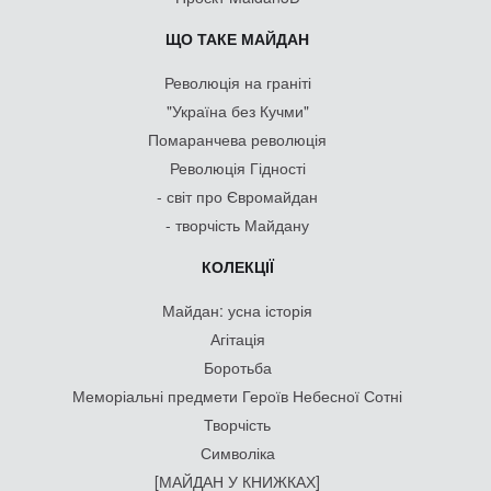
ЩО ТАКЕ МАЙДАН
Революція на граніті
"Україна без Кучми"
Помаранчева революція
Революція Гідності
- світ про Євромайдан
- творчість Майдану
КОЛЕКЦІЇ
Майдан: усна історія
Агітація
Боротьба
Меморіальні предмети Героїв Небесної Сотні
Творчість
Символіка
[МАЙДАН У КНИЖКАХ]