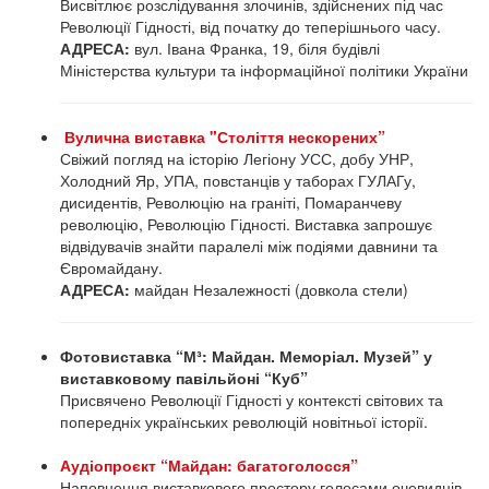
Висвітлює розслідування злочинів, здійснених під час
Революції Гідності, від початку до теперішнього часу.
АДРЕСА:
вул. Івана Франка, 19, біля будівлі
Міністерства культури та інформаційної політики України
Вулична виставка "Століття нескорених”
Свіжий погляд на історію Легіону УСС, добу УНР,
Холодний Яр, УПА, повстанців у таборах ГУЛАГу,
дисидентів, Революцію на граніті, Помаранчеву
революцію, Революцію Гідності. Виставка запрошує
відвідувачів знайти паралелі між подіями давнини та
Євромайдану.
АДРЕСА:
майдан Незалежності (довкола стели)
Фотовиставка “М³: Майдан. Меморіал. Музей” у
виставковому павільйоні “Куб”
Присвячено Революції Гідності у контексті світових та
попередніх українських революцій новітньої історії.
Аудіопроєкт “Майдан: багатоголосся”
Наповнення виставкового простору голосами очевидців