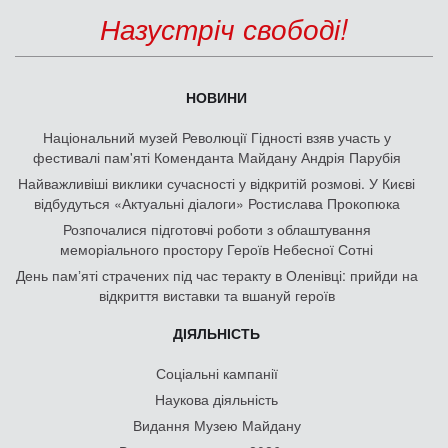
Назустріч свободі!
НОВИНИ
Національний музей Революції Гідності взяв участь у
фестивалі пам'яті Коменданта Майдану Андрія Парубія
Найважливіші виклики сучасності у відкритій розмові. У Києві
відбудуться «Актуальні діалоги» Ростислава Прокопюка
Розпочалися підготовчі роботи з облаштування
меморіального простору Героїв Небесної Сотні
День памʼяті страчених під час теракту в Оленівці: прийди на
відкриття виставки та вшануй героїв
ДІЯЛЬНІСТЬ
Соціальні кампанії
Наукова діяльність
Видання Музею Майдану