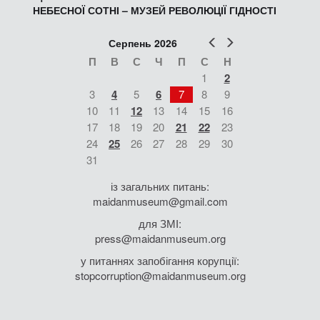
НЕБЕСНОЇ СОТНІ – МУЗЕЙ РЕВОЛЮЦІЇ ГІДНОСТІ
Попер
Наст
Серпень 2026
П
В
С
Ч
П
С
Н
1
2
3
4
5
6
7
8
9
10
11
12
13
14
15
16
17
18
19
20
21
22
23
24
25
26
27
28
29
30
31
із загальних питань:
maidanmuseum@gmail.com
для ЗМІ:
press@maidanmuseum.org
у питаннях запобігання корупції:
stopcorruption@maidanmuseum.org