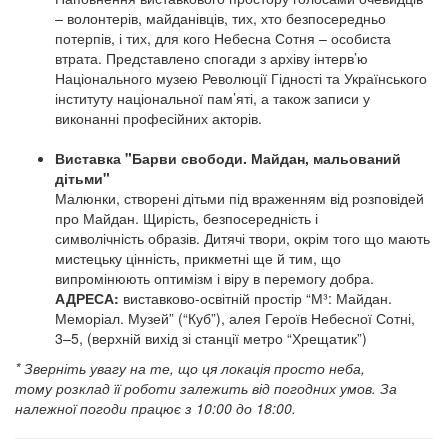
– волонтерів, майданівців, тих, хто безпосередньо
потерпів, і тих, для кого Небесна Сотня – особиста
втрата. Представлено спогади з архіву інтерв’ю
Національного музею Революції Гідності та Українського
інституту національної пам’яті, а також записи у
виконанні професійних акторів.
Виставка "Барви свободи. Майдан, мальований
дітьми"
Малюнки, створені дітьми під враженням від розповідей
про Майдан. Щирість, безпосередність і
символічність образів. Дитячі твори, окрім того що мають
мистецьку цінність, прикметні ще й тим, що
випромінюють оптимізм і віру в перемогу добра.
АДРЕСА:
виставково-освітній простір “М³: Майдан.
Меморіал. Музей” (“Куб”), алея Героїв Небесної Сотні,
3–5, (верхній вихід зі станції метро “Хрещатик”)
* Зверніть увагу на те, що ця локація просто неба,
тому розклад її роботи залежить від погодних умов. За
належної погоди працює з 10:00 до 18:00.