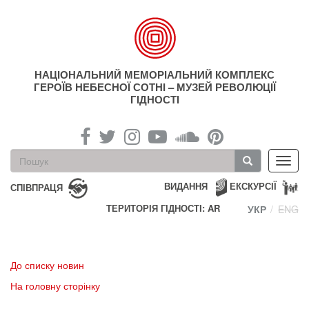
Перейти
до
основного
матеріалу
НАЦІОНАЛЬНИЙ МЕМОРІАЛЬНИЙ КОМПЛЕКС
ГЕРОЇВ НЕБЕСНОЇ СОТНІ – МУЗЕЙ РЕВОЛЮЦІЇ
ГІДНОСТІ
Пошукова
Toggl
форма
navig
Пошук
ВИДАННЯ
ЕКСКУРСІЇ
СПІВПРАЦЯ
ТЕРИТОРІЯ ГІДНОСТІ: AR
УКР
ENG
До списку новин
На головну сторінку