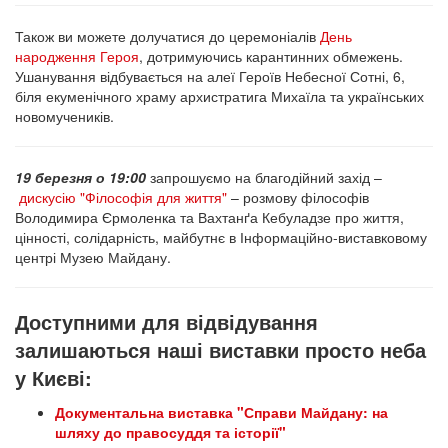
Також ви можете долучатися до церемоніалів
День
народження Героя
, дотримуючись карантинних обмежень.
Ушанування відбувається на алеї Героїв Небесної Сотні, 6,
біля екуменічного храму архистратига Михаїла та українських
новомучеників.
19 березня о 19:00
запрошуємо на благодійний захід –
дискусію "Філософія для життя"
– розмову філософів
Володимира Єрмоленка та Вахтанґа Кебуладзе про життя,
цінності, солідарність, майбутнє в Інформаційно-виставковому
центрі Музею Майдану.
Доступними для відвідування
залишаються наші виставки просто неба
у Києві:
Документальна виставка "Справи Майдану: на
шляху до правосуддя та історії"