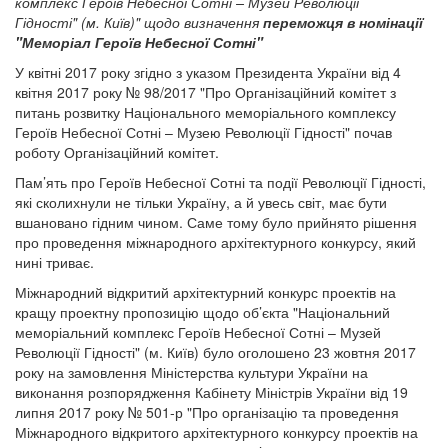
комплекс Героїв Небесної Сотні – Музей Революції
Гідності" (м. Київ)" щодо визначення
переможця в номінації
"Меморіал Героїв Небесної Сотні"
У квітні 2017 року згідно з указом Президента України від 4
квітня 2017 року № 98/2017 "Про Організаційний комітет з
питань розвитку Національного меморіального комплексу
Героїв Небесної Сотні – Музею Революції Гідності" почав
роботу Організаційний комітет.
Пам’ять про Героїв Небесної Сотні та події Революції Гідності,
які сколихнули не тільки Україну, а й увесь світ, має бути
вшановано гідним чином. Саме тому було прийнято рішення
про проведення міжнародного архітектурного конкурсу, який
нині триває.
Міжнародний відкритий архітектурний конкурс проектів на
кращу проектну пропозицію щодо об’єкта "Національний
меморіальний комплекс Героїв Небесної Сотні – Музей
Революції Гідності" (м. Київ) було оголошено 23 жовтня 2017
року на замовлення Міністерства культури України на
виконання розпорядження Кабінету Міністрів України від 19
липня 2017 року № 501-р "Про організацію та проведення
Міжнародного відкритого архітектурного конкурсу проектів на