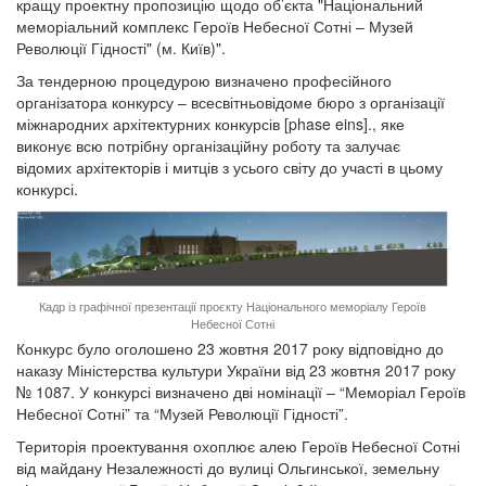
кращу проектну пропозицію щодо об’єкта "Національний
меморіальний комплекс Героїв Небесної Сотні – Музей
Революції Гідності" (м. Київ)".
За тендерною процедурою визначено професійного
організатора конкурсу – всесвітньовідоме бюро з організації
міжнародних архітектурних конкурсів [phase eins]., яке
виконує всю потрібну організаційну роботу та залучає
відомих архітекторів і митців з усього світу до участі в цьому
конкурсі.
Кадр із графічної презентації проєкту Національного меморіалу Героїв
Небесної Сотні
Конкурс було оголошено 23 жовтня 2017 року відповідно до
наказу Міністерства культури України від 23 жовтня 2017 року
№ 1087. У конкурсі визначено дві номінації – “Меморіал Героїв
Небесної Сотні” та “Музей Революції Гідності”.
Територія проектування охоплює алею Героїв Небесної Сотні
від майдану Незалежності до вулиці Ольгинської, земельну