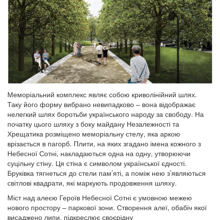
Меморіальний комплекс являє собою криволінійний шлях.
Таку його форму вибрано невипадково – вона відображає
нелегкий шлях боротьби українського народу за свободу. На
початку цього шляху з боку майдану Незалежності та
Хрещатика розміщено меморіальну стелу, яка аркою
врізається в пагорб. Плити, на яких згадано імена кожного з
Небесної Сотні, накладаються одна на одну, утворюючи
суцільну стіну. Ця стіна є символом української єдності.
Бруківка тягнеться до стели пам’яті, а поміж нею з’являються
світлові квадрати, які маркують продовження шляху.
Міст над алеєю Героїв Небесної Сотні є умовною межею
нового простору – паркової зони. Створення алеї, обабіч якої
висаджено липи, підкреслює своєрідну