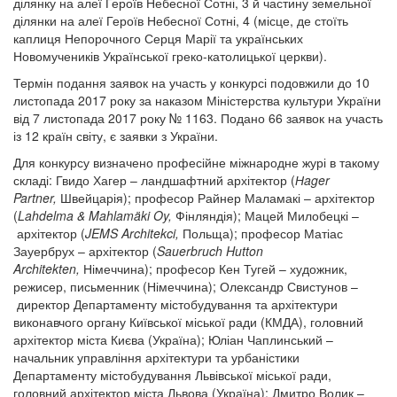
ділянку на алеї Героїв Небесної Сотні, 3 й частину земельної
ділянки на алеї Героїв Небесної Сотні, 4 (місце, де стоїть
каплиця Непорочного Серця Марії та українських
Новомучеників Української греко-католицької церкви).
Термін подання заявок на участь у конкурсі подовжили до 10
листопада 2017 року за наказом Міністерства культури України
від 7 листопада 2017 року № 1163. Подано 66 заявок на участь
із 12 країн світу, є заявки з України.
Для конкурсу визначено професійне міжнародне журі в такому
складі: Гвидо Хагер – ландшафтний архітектор (
Нager
Partner,
Швейцарія); професор Райнер Маламакі – архітектор
(
Lahdelma & Mahlamäki Oy,
Фінляндія); Мацей Милобецкі –
архітектор (
JEMS Architekci,
Польща); професор Матіас
Зауербрух – архітектор (
Sauerbruch Hutton
Architekten,
Німеччина); професор Кен Тугей – художник,
режисер, письменник (Німеччина); Олександр Свистунов –
директор Департаменту містобудування та архітектури
виконавчого органу Київської міської ради (КМДА), головний
архітектор міста Києва (Україна); Юліан Чаплинський –
начальник управління архітектури та урбаністики
Департаменту містобудування Львівської міської ради,
головний архітектор міста Львова (Україна); Дмитро Волик –