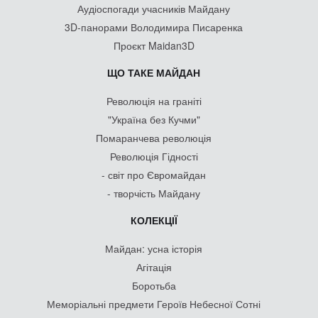
Аудіоспогади учасників Майдану
3D-панорами Володимира Писаренка
Проєкт Maidan3D
ЩО ТАКЕ МАЙДАН
Революція на граніті
"Україна без Кучми"
Помаранчева революція
Революція Гідності
- світ про Євромайдан
- творчість Майдану
КОЛЕКЦІЇ
Майдан: усна історія
Агітація
Боротьба
Меморіальні предмети Героїв Небесної Сотні