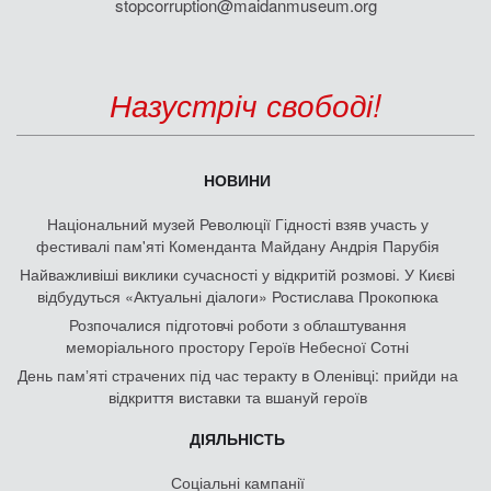
stopcorruption@maidanmuseum.org
Назустріч свободі!
НОВИНИ
Національний музей Революції Гідності взяв участь у
фестивалі пам'яті Коменданта Майдану Андрія Парубія
Найважливіші виклики сучасності у відкритій розмові. У Києві
відбудуться «Актуальні діалоги» Ростислава Прокопюка
Розпочалися підготовчі роботи з облаштування
меморіального простору Героїв Небесної Сотні
День памʼяті страчених під час теракту в Оленівці: прийди на
відкриття виставки та вшануй героїв
ДІЯЛЬНІСТЬ
Соціальні кампанії