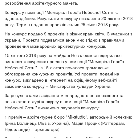
розроблення архітектурного макета.
Конкурс у номінації "Меморіал Героїв Небесної Сотні" є
одностадійним. Результати конкурсу визначено 20 лютого 2018
року. Термін подання проектів сплив 25 січня 2018 року.
На конкурс подано 9 проектів із різних країн світу. Є учасники з
України. Проекти подавалися анонімно згідно з правилами
проведення міжнародних архітектурних конкурсів.
15 лютого 2018 року на майдані Незалежності відкрилася
виставка конкурсних проектів у номінації "Меморіал Героїв
Небесної Сотні". Із 15 лютого почалося громадське
обговорення конкурсних проектів. Усі проекти, подані на
конкурс, викладено в Інтернеті на офіційному веб-сайті
замовника конкурсу – Міністерства культури України.
За результатами засідання міжнародного повноважного та
незалежного журі конкурсу в номінації "Меморіал Героїв
Небесної Сотні" визначено лауреатів конкурсу:
1 премія – архітектурне бюро "MI-studio", авторський колектив:
Ірина Волинець (Львів, Україна), Марія Процик (Роттердам,
Нідерланди) – архітектори;