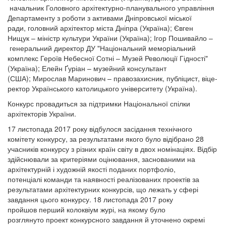
начальник Головного архітектурно-планувального управління
Департаменту з роботи з активами Дніпровської міської
ради, головний архітектор міста Дніпра (Україна); Євген
Нищук – міністр культури України (Україна); Ігор Пошивайло –
генеральний директор ДУ "Національний меморіальний
комплекс Героїв Небесної Сотні – Музей Революції Гідності"
(Україна); Елейн Ґуріан – музейний консультант
(США); Мирослав Маринович – правозахисник, публіцист, віце-
ректор Українського католицького університету (Україна).
Конкурс провадиться за підтримки Національної спілки
архітекторів України.
17 листопада 2017 року відбулося засідання технічного
комітету конкурсу, за результатами якого було відібрано 28
учасників конкурсу з різних країн світу в двох номінаціях. Відбір
здійснювали за критеріями оцінювання, заснованими на
архітектурній і художній якості поданих портфоліо,
потенціалі команди та наявності реалізованих проектів за
результатами архітектурних конкурсів, що лежать у сфері
завдання цього конкурсу. 18 листопада 2017 року
пройшов перший колоквіум журі, на якому було
розглянуто проект конкурсного завдання й уточнено окремі