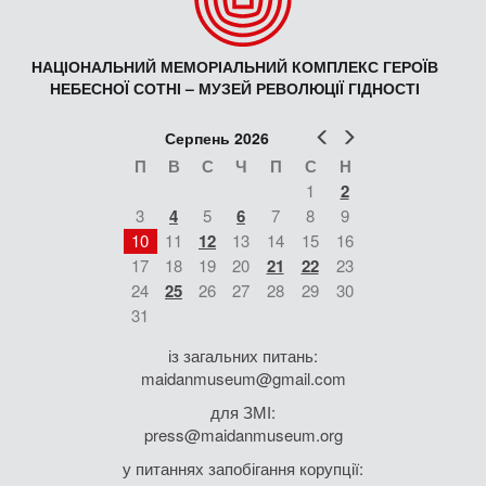
НАЦІОНАЛЬНИЙ МЕМОРІАЛЬНИЙ КОМПЛЕКС ГЕРОЇВ
НЕБЕСНОЇ СОТНІ – МУЗЕЙ РЕВОЛЮЦІЇ ГІДНОСТІ
Попер
Наст
Серпень 2026
П
В
С
Ч
П
С
Н
1
2
3
4
5
6
7
8
9
10
11
12
13
14
15
16
17
18
19
20
21
22
23
24
25
26
27
28
29
30
31
із загальних питань:
maidanmuseum@gmail.com
для ЗМІ:
press@maidanmuseum.org
у питаннях запобігання корупції: