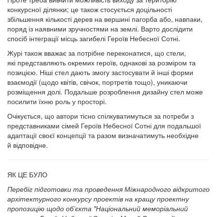
конкурсної ділянки; це також стосується доцільності
збільшення кількості дерев на вершині пагорба або, навпаки,
поряд із наявними зручностями на землі. Варто дослідити
спосіб інтеграції місць загибелі Героїв Небесної Сотні.
Журі також вважає за потрібне переконатися, що стели,
які представляють окремих героїв, однакові за розміром та
позицією. Ніші стел дають змогу застосувати й інші форми
взаємодії (щодо квітів, свічок, портретів тощо), уникаючи
розміщення долі. Подальше розроблення дизайну стел може
посилити їхню роль у просторі.
Очікується, що автори тісно спілкуватимуться за потреби з
представниками сімей Героїв Небесної Сотні для подальшої
адаптації своєї концепції та разом визначатимуть необхідне
й відповідне.
ЯК ЦЕ БУЛО
Перебіг підготовки та проведення Міжнародного відкритого
архітектурного конкурсу проектів на кращу проектну
пропозицію щодо об’єкта "Національний меморіальний