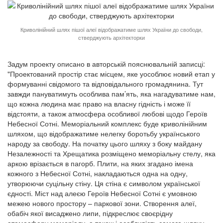
Криволінійний шлях пішої алеї відображатиме шлях України до свободи,
стверджують архітекторки
Задум проекту описано в авторській пояснювальній записці:
"Проектований простір стає місцем, яке уособлює новий етап у
формуванні свідомого та відповідального громадянина. Тут
завжди пануватимуть особлива пам’ять, яка нагадуватиме нам,
що кожна людина має право на власну гідність і може її
відстояти, а також атмосфера особливої любові щодо Героїв
Небесної Сотні. Меморіальний комплекс буде криволінійним
шляхом, що відображатиме нелегку боротьбу українського
народу за свободу. На початку цього шляху з боку майдану
Незалежності та Хрещатика розміщено меморіальну стелу, яка
аркою врізається в пагорб. Плити, на яких згадано імена
кожного з Небесної Сотні, накладаються одна на одну,
утворюючи суцільну стіну. Ця стіна є символом української
єдності. Міст над алеєю Героїв Небесної Сотні є умовною
межею нового простору – паркової зони. Створення алеї,
обабіч якої висаджено липи, підкреслює своєрідну