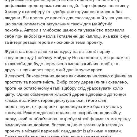
рефлексію щодо драматичних подій. Парк формує позитивну
й мирну атмосферу та відображає втручання в масштабах
людини. Він пропонує простір для споглядання й ушанування,
що залишатиметься актуальним також для майбутніх
поколінь. Автори з глибокою шаною та уважністю проявили
себе при виборі символів і ставленні до каплиці, яка вже існує,
та інтерпретації героїв як основної теми проекту.
Журі вітає поділ ділянки конкурсу на дві зони: першу –
зону переходу (поблизу майдану Незалежності), місце пам'яті
та жалоби, де буде перелічено імена загиблих героїв, та
другу – шлях через парк, який дає імпульс краси
й легкості. Використання дерев як символу належно оцінили за
простоту та позитивність. Вибір сорту дерев (липи) схвалено,
проте на остаточному етапі відбору слід ураховувати колір
цвіту. Однак обмеження кількості дерев відповідно до точної
кількості загиблих героїв дискутувалося, і його слід
переглянути, якщо проект продовжуватиме брати участь у
конкурсі. Рекомендовано подальше розроблення дизайну
парку, який необов'язково потребує чіткої форми та матеріалу
вимощування доріжок. Високо оцінено загальну інтеграцію
проекту в міський парковий ландшафт із м'якими межами.
Проте треба вивчити можливість виходу за територію