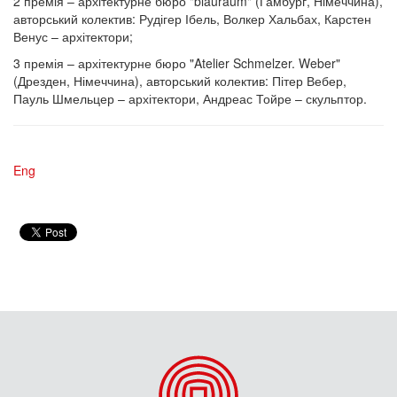
2 премія – архітектурне бюро "blauraum" (Гамбург, Німеччина),
авторський колектив: Рудігер Ібель, Волкер Хальбах, Карстен
Венус – архітектори;
3 премія – архітектурне бюро "Atelier Schmelzer. Weber"
(Дрезден, Німеччина), авторський колектив: Пітер Вебер,
Пауль Шмельцер – архітектори, Андреас Тойре – скульптор.
Eng