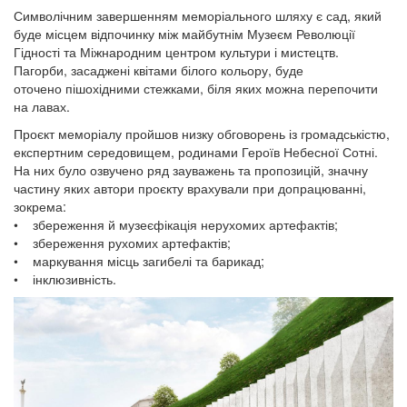
Символічним завершенням меморіального шляху є сад, який
буде місцем відпочинку між майбутнім Музеєм Революції
Гідності та Міжнародним центром культури і мистецтв.
Пагорби, засаджені квітами білого кольору, буде
оточено пішохідними стежками, біля яких можна перепочити
на лавах.
Проєкт меморіалу пройшов низку обговорень із громадськістю,
експертним середовищем, родинами Героїв Небесної Сотні.
На них було озвучено ряд зауважень та пропозицій, значну
частину яких автори проєкту врахували при допрацюванні,
зокрема:
• збереження й музеєфікація нерухомих артефактів;
• збереження рухомих артефактів;
• маркування місць загибелі та барикад;
• інклюзивність.