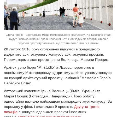
Стела героїв – центральне місце меморіального комплексу. На таблицях стели
будуть написані імена Героїв Небесної Сотні. За задумом авторів, стела є
образом протестувальників, що стоять пліч-о-пліч зі щитами.
20 лютого 2018 року оголошено підсумок міжнародного
відкритого архітектурного конкурсу архітектурних проєктів.
Переможцями став проєкт Ірини Волинець і Марини Процик.
Архітектурне бюро "MI-studio" зі Львова перемогло в
анонімному Міжнародному відкритому архітектурному конкурсі
на кращий архітектурний проект у номінації "Меморіал Героїв
Небесної Сотні".
Авторський колектив: Ірина Волинець (Львів, Україна) та
Марія Процик (Роттердам, Нідерланди). Їхню роботу
одностайно визнало найкращою міжнародне журі конкурсу. За
перемогу у фіналі змагалися 9 проектів.
Другу та третю
позицію
в конкурсі одержали проекти іноземних
авторів.
Оприлюднення результатів конкурсу