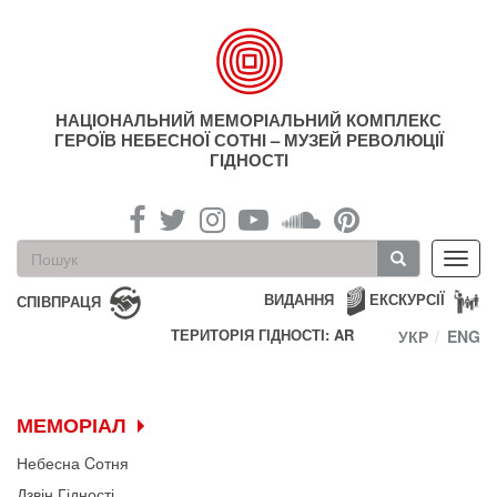
Перейти
до
основного
матеріалу
НАЦІОНАЛЬНИЙ МЕМОРІАЛЬНИЙ КОМПЛЕКС
ГЕРОЇВ НЕБЕСНОЇ СОТНІ – МУЗЕЙ РЕВОЛЮЦІЇ
ГІДНОСТІ
Пошукова
Toggl
форма
navig
Пошук
ВИДАННЯ
ЕКСКУРСІЇ
СПІВПРАЦЯ
ТЕРИТОРІЯ ГІДНОСТІ: AR
УКР
ENG
МЕМОРІАЛ
Небесна Cотня
Дзвін Гідності