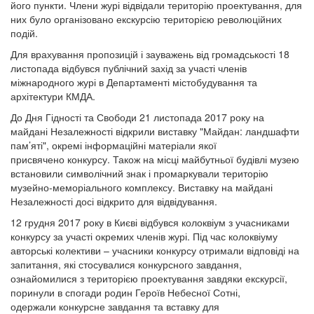
його пункти. Члени журі відвідали територію проектування, для
них було організовано екскурсію територією революційних
подій.
Для врахування пропозицій і зауважень від громадськості 18
листопада відбувся публічний захід за участі членів
міжнародного журі в Департаменті містобудування та
архітектури КМДА.
До Дня Гідності та Свободи 21 листопада 2017 року на
майдані Незалежності відкрили виставку "Майдан: ландшафти
пам’яті", окремі інформаційні матеріали якої
присвячено конкурсу. Також на місці майбутньої будівлі музею
встановили символічний знак і промаркували територію
музейно-меморіального комплексу. Виставку на майдані
Незалежності досі відкрито для відвідування.
12 грудня 2017 року в Києві відбувся колоквіум з учасниками
конкурсу за участі окремих членів журі. Під час колоквіуму
авторські колективи – учасники конкурсу отримали відповіді на
запитання, які стосувалися конкурсного завдання,
ознайомилися з територією проектування завдяки екскурсії,
поринули в спогади родин Героїв Небесної Сотні,
одержали конкурсне завдання та вставку для