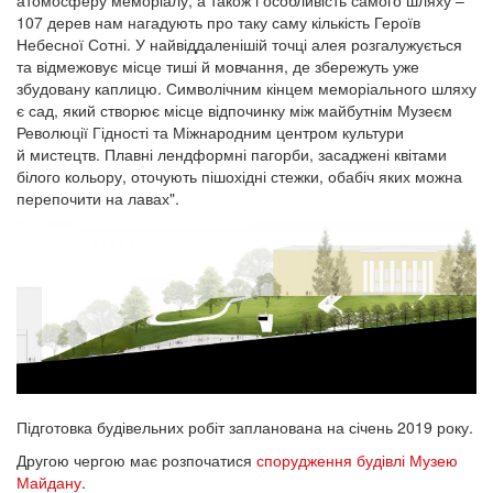
атомосферу меморіалу, а також і особливість самого шляху –
107 дерев нам нагадують про таку саму кількість Героїв
Небесної Сотні. У найвіддаленішій точці алея розгалужується
та відмежовує місце тиші й мовчання, де збережуть уже
збудовану каплицю. Символічним кінцем меморіального шляху
є сад, який створює місце відпочинку між майбутнім Музеєм
Революції Гідності та Міжнародним центром культури
й мистецтв. Плавні лендформні пагорби, засаджені квітами
білого кольору, оточують пішохідні стежки, обабіч яких можна
перепочити на лавах".
Підготовка будівельних робіт запланована на січень 2019 року.
Другою чергою має розпочатися
спорудження будівлі Музею
Майдану
.