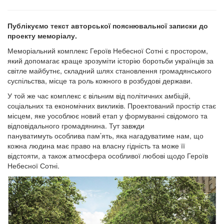
Публікуємо текст авторської пояснювальної записки до
проекту меморіалу.
Меморіальний комплекс Героїв Небесної Сотні є простором,
який допомагає краще зрозуміти історію боротьби українців за
світле майбутнє, складний шлях становлення громадянського
суспільства, місце та роль кожного в розбудові держави.
У той же час комплекс є вільним від політичних амбіцій,
соціальних та економічних викликів. Проектований простір стає
місцем, яке уособлює новий етап у формуванні свідомого та
відповідального громадянина. Тут завжди
пануватимуть особлива пам’ять, яка нагадуватиме нам, що
кожна людина має право на власну гідність та може її
відстояти, а також атмосфера особливої любові щодо Героїв
Небесної Сотні.