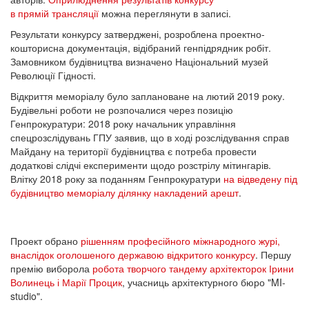
в прямій трансляції
можна переглянути в записі.
Результати конкурсу затверджені, розроблена проектно-
кошторисна документація, відібраний генпідрядник робіт.
Замовником будівництва визначено Національний музей
Революції Гідності.
Відкриття меморіалу було заплановане на лютий 2019 року.
Будівельні роботи не розпочалися через позицію
Генпрокуратури: 2018 року начальник управління
спецрозслідувань ГПУ заявив, що в ході розслідування справ
Майдану на території будівництва є потреба провести
додаткові слідчі експерименти щодо розстрілу мітингарів.
Влітку 2018 року за поданням Генпрокуратури
на відведену під
будівництво меморіалу ділянку накладений арешт
.
Проект обрано
рішенням професійного міжнародного журі,
внаслідок оголошеного державою відкритого конкурсу
. Першу
премію виборола
робота творчого тандему архітекторок Ірини
Волинець і Марії Процик
, учасниць архітектурного бюро "MI-
studio".