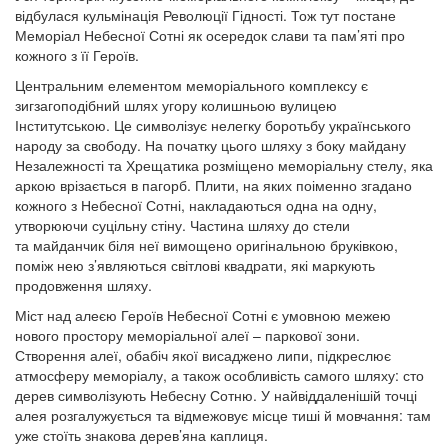
відбулася кульмінація Революції Гідності. Тож тут постане
Меморіал Небесної Сотні як осередок слави та пам’яті про
кожного з її Героїв.
Центральним елементом меморіального комплексу є
зигзагоподібний шлях угору колишньою вулицею
Інститутською. Це символізує нелегку боротьбу українського
народу за свободу. На початку цього шляху з боку майдану
Незалежності та Хрещатика розміщено меморіальну стелу, яка
аркою врізається в пагорб. Плити, на яких поіменно згадано
кожного з Небесної Сотні, накладаються одна на одну,
утворюючи суцільну стіну. Частина шляху до стели
та майданчик біля неї вимощено оригінальною бруківкою,
поміж нею з’являються світлові квадрати, які маркують
продовження шляху.
Міст над алеєю Героїв Небесної Сотні є умовною межею
нового простору меморіальної алеї – паркової зони.
Створення алеї, обабіч якої висаджено липи, підкреслює
атмосферу меморіалу, а також особливість самого шляху: сто
дерев символізують Небесну Сотню. У найвіддаленішій точці
алея розгалужується та відмежовує місце тиші й мовчання: там
уже стоїть знакова дерев’яна каплиця.