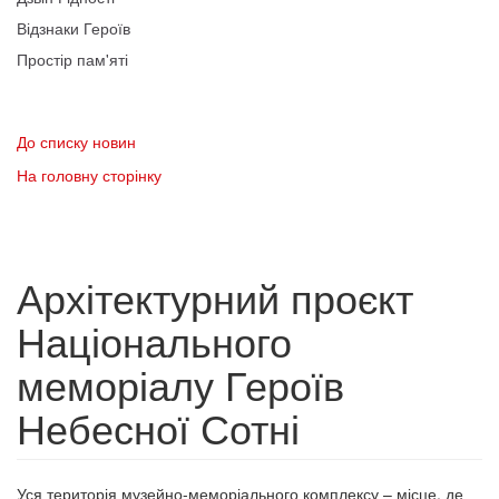
Відзнаки Героїв
Простір пам'яті
До списку новин
На головну сторінку
Архітектурний проєкт
Національного
меморіалу Героїв
Небесної Сотні
Уся територія музейно-меморіального комплексу – місце, де