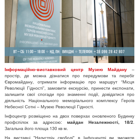
Інформаційно-виставковий центр Музею Майдану
–
простір, де можна дізнатися про передумови та перебіг
Євромайдану, отримати інформацію про маршрут “Місця
Революції Гідності”, замовити екскурсію, принести експонати,
залишити свої спогади про знаменні події, довідатися про
діяльність Національного меморіального комплексу Героїв
Небесної Сотні – Музею Революції Гідності.
Інфоцентр розміщено на двох поверхах оновленого Будинку
профспілок за адресою:
майдан Незалежності, 18/2
.
Загальна його площа 130 кв м.
На виставці "Назустріч свободі" в Інфоцентрі ви зможете