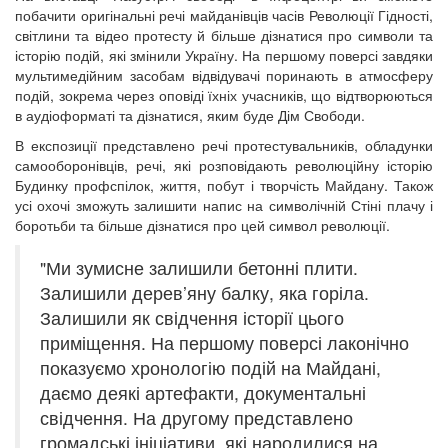
побачити оригінальні речі майданівців часів Революції Гідності,
світлини та відео протесту й більше дізнатися про символи та
історію подій, які змінили Україну. На першому поверсі завдяки
мультимедійним засобам відвідувачі поринають в атмосферу
подій, зокрема через оповіді їхніх учасників, що відтворюються
в аудіоформаті та дізнатися, яким буде Дім Свободи.
В експозиції представлено речі протестувальників, обладунки
самооборонівців, речі, які розповідають революційну історію
Будинку профспілок, життя, побут і творчість Майдану. Також
усі охочі зможуть залишити напис на символічній Стіні плачу і
боротьби та більше дізнатися про цей символ революції.
"Ми зумисне залишили бетонні плити.
Залишили дерев’яну балку, яка горіла.
Залишили як свідчення історії цього
приміщення. На першому поверсі лаконічно
показуємо хронологію подій на Майдані,
даємо деякі артефакти, документальні
свідчення. На другому представлено
громадські ініціативи, які народилися на