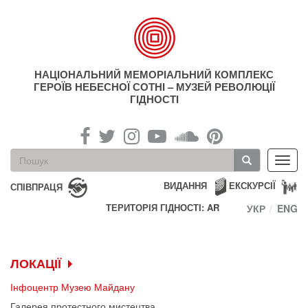
Перейти
до
основного
матеріалу
НАЦІОНАЛЬНИЙ МЕМОРІАЛЬНИЙ КОМПЛЕКС
ГЕРОЇВ НЕБЕСНОЇ СОТНІ – МУЗЕЙ РЕВОЛЮЦІЇ
ГІДНОСТІ
Пошукова
Toggl
форма
navig
Пошук
ВИДАННЯ
ЕКСКУРСІЇ
СПІВПРАЦЯ
ТЕРИТОРІЯ ГІДНОСТІ: AR
УКР
ENG
ЛОКАЦІЇ
Інфоцентр Музею Майдану
Галерея протестного мистецтва