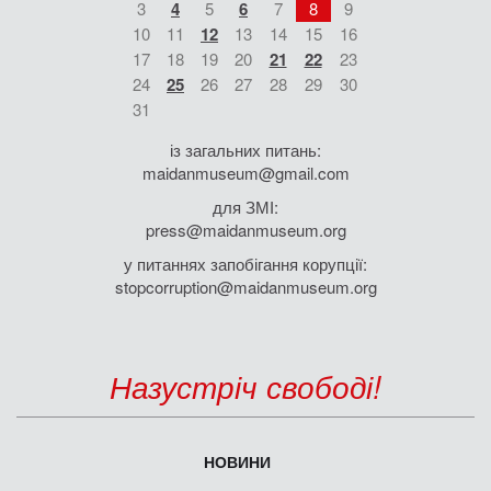
3
4
5
6
7
8
9
10
11
12
13
14
15
16
17
18
19
20
21
22
23
24
25
26
27
28
29
30
31
із загальних питань:
maidanmuseum@gmail.com
для ЗМІ:
press@maidanmuseum.org
у питаннях запобігання корупції:
stopcorruption@maidanmuseum.org
Назустріч свободі!
НОВИНИ