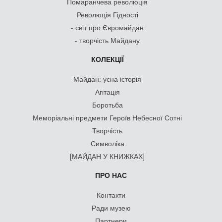
Помаранчева революція
Революція Гідності
- світ про Євромайдан
- творчість Майдану
КОЛЕКЦІЇ
Майдан: усна історія
Агітація
Боротьба
Меморіальні предмети Героїв Небесної Сотні
Творчість
Символіка
[МАЙДАН У КНИЖКАХ]
ПРО НАС
Контакти
Ради музею
Партнери