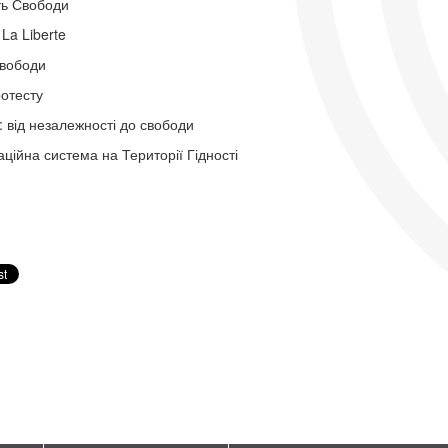
ть Свободи
 La Liberte
вободи
ротесту
 від незалежності до свободи
ційна система на Території Гідності