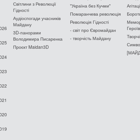
Світлини з Революції
"Україна без Кучми"
Агітац
Гідності
Помаранчева революція
Борот
Аудіоспогади учасників
Революція Гідності
Мемор
Майдану
2026
Героїв
- світ про Євромайдан
3D-панорами
Творчі
- творчість Майдану
Володимира Писаренка
2025
Симво
Проєкт Maidan3D
[МАЙД
2024
2023
2022
2021
2020
2019