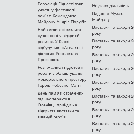
Революції Гідності взяв
Наукова діяльність
участь у фестивалі
Видання Музею
пам'яті Коменданта
Майдану
Майдану Андрія Парубія
Виставки та заходи 
Найважливіші виклики
року
сучасності у відкритій
Виставки та заходи 
розмові. У Києві
року
відбудуться «Актуальні
діалоги» Ростислава
Виставки та заходи 
Прокопюка
року
Розпочалися підготовчі
Виставки та заходи 
роботи з облаштування
року
меморіального простору
Виставки та заходи 
Героїв Небесної Сотні
року
День памʼяті страчених
Виставки та заходи 
під час теракту в
року
Оленівці: прийди на
Виставки та заходи 
відкриття виставки та
року
вшануй героїв
Виставки та заходи 
року