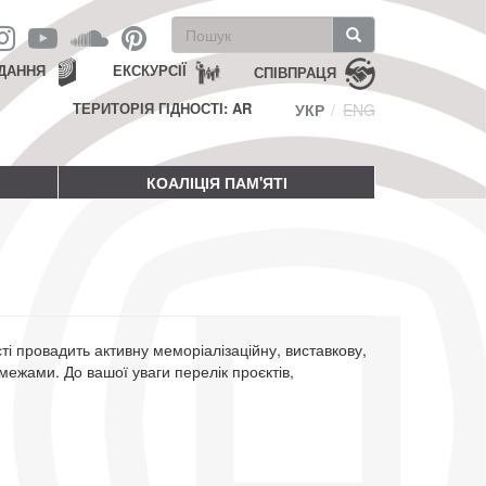
Пошукова
форма
Пошук
ДАННЯ
ЕКСКУРСІЇ
СПІВПРАЦЯ
ТЕРИТОРІЯ ГІДНОСТІ: AR
УКР
ENG
КОАЛІЦІЯ ПАМ'ЯТІ
ті провадить активну меморіалізаційну, виставкову,
 межами. До вашої уваги перелік проєктів,