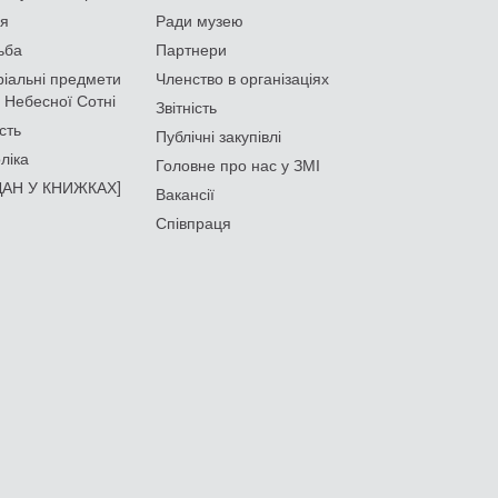
ія
Ради музею
ьба
Партнери
іальні предмети
Членство в організаціях
 Небесної Сотні
Звітність
сть
Публічні закупівлі
ліка
Головне про нас у ЗМІ
АН У КНИЖКАХ]
Вакансії
Співпраця