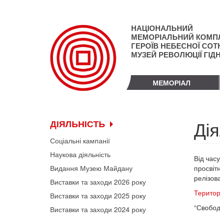
Перейти
до
основного
НАЦІОНАЛЬНИЙ
матеріалу
МЕМОРІАЛЬНИЙ КОМП
ГЕРОЇВ НЕБЕСНОЇ СОТН
МУЗЕЙ РЕВОЛЮЦІЇ ГІД
МЕМОРІАЛ
Дія
ДІЯЛЬНІСТЬ
Соціальні кампанії
Наукова діяльність
Від час
Видання Музею Майдану
просвітн
релізов
Виставки та заходи 2026 року
Територі
Виставки та заходи 2025 року
“Свобод
Виставки та заходи 2024 року