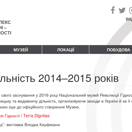
ВИ
ЛЕКС
І –
НОСТІ
МУЗЕЙ
ЛОКАЦІЇ
ПОБУДОВА
льність 2014–2015 років
у свого заснування у 2016 році Національний музей Революції Гіднос
ицьку та видавничу дільність, організовуючи заходи в Україні й за її
аних іще до офіційного створення Музею.
я Гідності / Terra Dignitas
а”: виставка Влодка Кауфмана