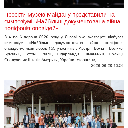
Проєкти Музею Майдану представили на
симпозіумі «Найбільш документована війна:
поліфонія оповідей»
З 4 по 6 червня 2026 року у Львові вже вчетверте відбувся
симпозіум «Найбільш документована війна: поліфонія
оповідей», який зібрав 155 учасників з Австрії, Бельгії, Великої
Британії, Естонії, Італії, Нідерландів, Німеччини, Польщі,
Сполучених Штатів Америки, України, Угорщини,
2026-06-20 13:56