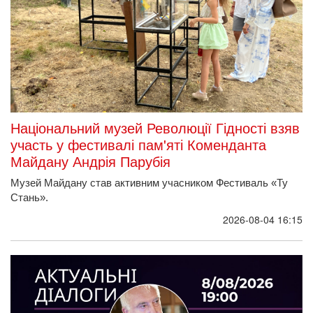
Національний музей Революції Гідності взяв
участь у фестивалі пам'яті Коменданта
Майдану Андрія Парубія
Музей Майдану став активним учасником Фестиваль «Ту
Стань».
2026-08-04 16:15