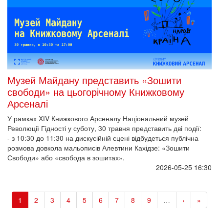
Музей Майдану представить «Зошити
свободи» на цьогорічному Книжковому
Арсеналі
У рамках XІV Книжкового Арсеналу Національний музей
Революції Гідності у суботу, 30 травня представить дві події:
- з 10:30 до 11:30 на дискусійній сцені відбудеться публічна
розмова довкола мальописів Алевтини Кахідзе: «Зошити
Свободи» або «свобода в зошитах».
2026-05-25 16:30
1
2
3
4
5
6
7
8
9
…
›
»