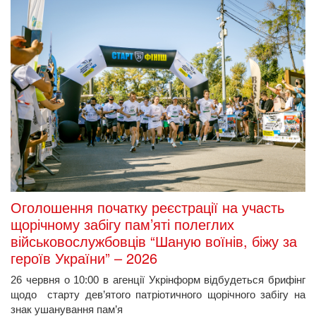
Оголошення початку реєстрації на участь
щорічному забігу пам’яті полеглих
військовослужбовців “Шаную воїнів, біжу за
героїв України” – 2026
26 червня о 10:00 в агенції Укрінформ відбудеться брифінг
щодо старту дев’ятого патріотичного щорічного забігу на
знак ушанування пам’я