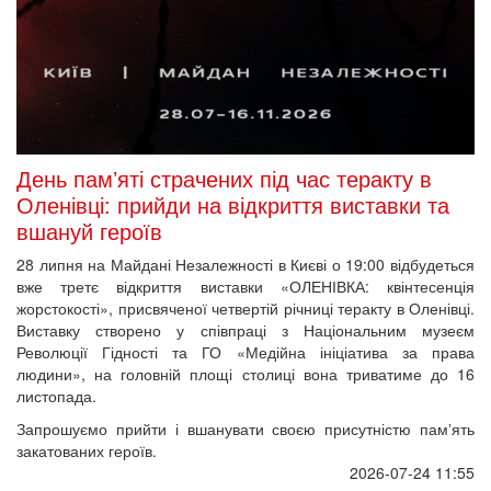
День памʼяті страчених під час теракту в
Оленівці: прийди на відкриття виставки та
вшануй героїв
28 липня на Майдані Незалежності в Києві о 19:00 відбудеться
вже третє відкриття виставки «ОЛЕНІВКА: квінтесенція
жорстокості», присвяченої четвертій річниці теракту в Оленівці.
Виставку створено у співпраці з Національним музеєм
Революції Гідності та ГО «Медійна ініціатива за права
людини», на головній площі столиці вона триватиме до 16
листопада.
Запрошуємо прийти і вшанувати своєю присутністю памʼять
закатованих героїв.
2026-07-24 11:55