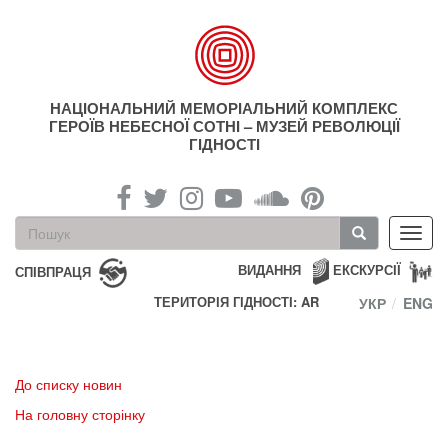
Перейти
до
основного
матеріалу
НАЦІОНАЛЬНИЙ МЕМОРІАЛЬНИЙ КОМПЛЕКС
ГЕРОЇВ НЕБЕСНОЇ СОТНІ – МУЗЕЙ РЕВОЛЮЦІЇ
ГІДНОСТІ
Пошукова
Toggl
форма
navig
Пошук
ВИДАННЯ
ЕКСКУРСІЇ
СПІВПРАЦЯ
ТЕРИТОРІЯ ГІДНОСТІ: AR
УКР
ENG
До списку новин
На головну сторінку