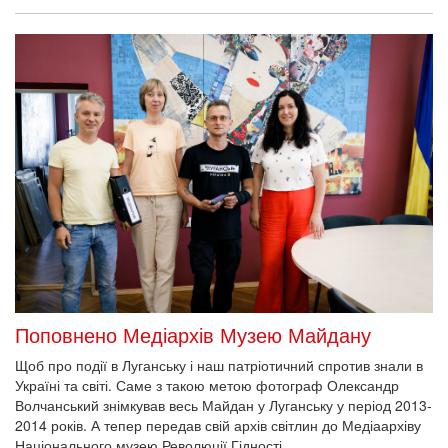
Поповнено Медіархів Музею Майдану
Щоб про події в Луганську і наш патріотичний спротив знали в
Україні та світі. Саме з такою метою фотограф Олександр
Волчанський знімкував весь Майдан у Луганську у період 2013-
2014 років. А тепер передав свій архів світлин до Медіаархіву
Національного музею Революції Гідності.