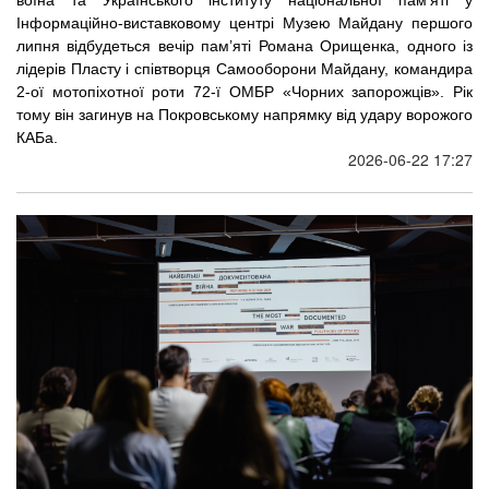
воїна та Українського інституту національної пам’яті у 
Інформаційно-виставковому центрі Музею Майдану першого 
липня відбудеться вечір пам’яті 
Романа Орищенка, одного із 
лідерів Пласту і співтворця Самооборони Майдану, командира 
2-ої мотопіхотної роти 72-ї ОМБР «Чорних запорожців». Рік 
тому він загинув на Покровському напрямку від удару ворожого 
КАБа. 
2026-06-22 17:27