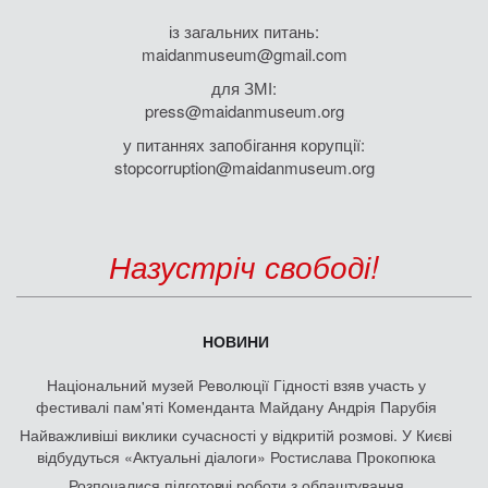
із загальних питань:
maidanmuseum@gmail.com
для ЗМІ:
press@maidanmuseum.org
у питаннях запобігання корупції:
stopcorruption@maidanmuseum.org
Назустріч свободі!
НОВИНИ
Національний музей Революції Гідності взяв участь у
фестивалі пам'яті Коменданта Майдану Андрія Парубія
Найважливіші виклики сучасності у відкритій розмові. У Києві
відбудуться «Актуальні діалоги» Ростислава Прокопюка
Розпочалися підготовчі роботи з облаштування