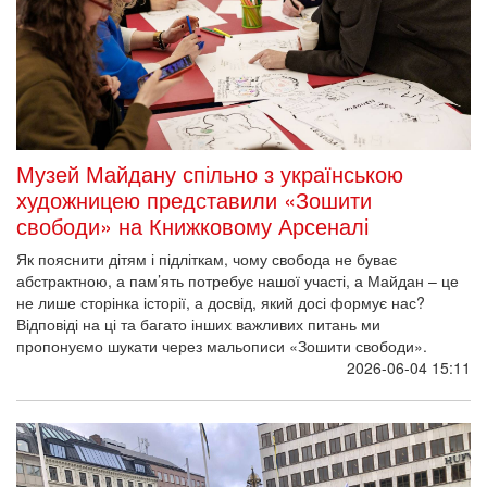
Музей Майдану спільно з українською
художницею представили «Зошити
свободи» на Книжковому Арсеналі
Як пояснити дітям і підліткам, чому свобода не буває
абстрактною, а пам’ять потребує нашої участі, а Майдан – це
не лише сторінка історії, а досвід, який досі формує нас?
Відповіді на ці та багато інших важливих питань ми
пропонуємо шукати через мальописи «Зошити свободи».
2026-06-04 15:11