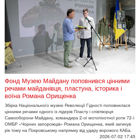
Фонд Музею Майдану поповнився цінними
речами майданівця, пластуна, історика і
воїна Романа Орищенка
Збірка Національного музею Революції Гідності поповнилася
цінними речами одного із лідерів Пласту і співтворця
Самооборони Майдану, командира 2-ої мотопіхотної роти 72-ї
ОМБР «Чорних запорожців» Романа Орищенка, який загинув
рік тому на Покровському напрямку від удару ворожого КАБа.
2026-07-02 17:45