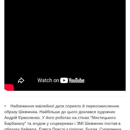
• Наближення ювілейної дати сприяло й переосмисленню
образу Шевченка. Найбільше до цього доклався художник
Андрій Єрмоленко. У його роботах на стінах "Мистецького
Барбакану" та згодом у соцмережах і ЗМІ Шевченко постав в
образах байкера, Елвіса Преслі з гітарою, Будди, Супермена,