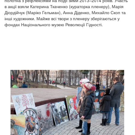
полотна з рефлексіями на події зими 2013–2014 років. Участь
в акції взяли Катерина Ткаченко (кураторка пленеру), Марія
Діордійчук (Маріко Гельман), Анна Діденко, Михайло Скоп та
інші художники. Майже всі твори з пленеру зберігаються у
фондах Національного музею Революції Гідності.