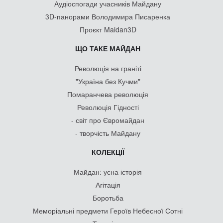
Аудіоспогади учасників Майдану
3D-панорами Володимира Писаренка
Проєкт Maidan3D
ЩО ТАКЕ МАЙДАН
Революція на граніті
"Україна без Кучми"
Помаранчева революція
Революція Гідності
- світ про Євромайдан
- творчість Майдану
КОЛЕКЦІЇ
Майдан: усна історія
Агітація
Боротьба
Меморіальні предмети Героїв Небесної Сотні