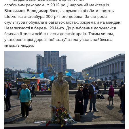
особливим рекордом. У 2012 році народний майстер із
Вінниччини Володимир Заєць задумав вирізьбити постать
Шевченка зі стовбура 200-річного дерева. За сім років
скульптура побувала в багатьох містах, зокрема й на майдані
Незалежності в березні 2014-го. До різьблення долучилися
близько 9 тисяч осіб із шести десятків країн. Таким чином,
у створенні цієї дерев’яної статуї взяла участь найбільша
кількість людей.