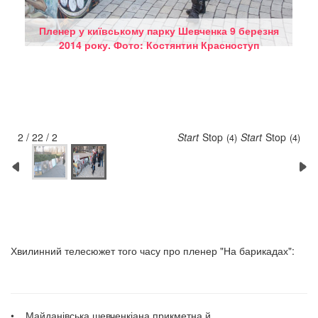
Пленер у київському парку Шевченка 9 березня
Пленер у київському парку Шевченка 9 березня
2014 року. Фото: Костянтин Красноступ
2014 року. Фото: Костянтин Красноступ
2 / 2
2 / 2
Start
Stop
Start
Stop
(4)
(4)
Хвилинний телесюжет того часу про пленер "На барикадах":
• Майданівська шевченкіана прикметна й