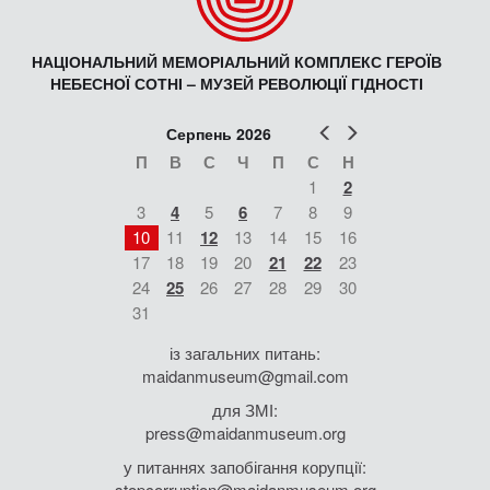
НАЦІОНАЛЬНИЙ МЕМОРІАЛЬНИЙ КОМПЛЕКС ГЕРОЇВ
НЕБЕСНОЇ СОТНІ – МУЗЕЙ РЕВОЛЮЦІЇ ГІДНОСТІ
Попер
Наст
Серпень 2026
П
В
С
Ч
П
С
Н
1
2
3
4
5
6
7
8
9
10
11
12
13
14
15
16
17
18
19
20
21
22
23
24
25
26
27
28
29
30
31
із загальних питань:
maidanmuseum@gmail.com
для ЗМІ:
press@maidanmuseum.org
у питаннях запобігання корупції:
stopcorruption@maidanmuseum.org