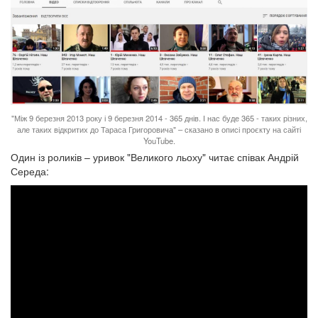
"Між 9 березня 2013 року і 9 березня 2014 - 365 днів. І нас буде 365 - таких різних,
але таких відкритих до Тараса Григоровича" – сказано в описі проєкту на сайті
YouTube.
Один із роликів – уривок "Великого льоху" читає співак Андрій
Середа: