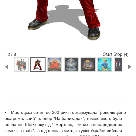
2 / 8
Start
Stop
(3)
• Мистецька сотня до 200-річчя організувала "революційно-
екстремальний" пленер "На барикадах", темою якого було
послання Шевченку від "і мертвих, і живих, і ненароджених
земляків твоїх". Із-під пензлів митців з усієї України вийшли