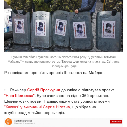
Вулиця Михайла Грушевського 16 лютого 2014 року. "Духовний гетьман
Майдану" – написано над портретом Тараса Шевченка на плакатах. Світлина
Володимира Луця
Розповідаємо про п'ять проявів Шевченка на Майдані.
• Режисер
Сергій Проскурня
до ювілею підготував проєкт
"Наш Шевченко"
. Було записано на відео 365 прочитань
Шевченкових поезій. Найвідомішим став уривок із поеми
"Кавказ" у виконанні Сергія Нігояна
, що зібрав на
ютубі понад мільйон переглядів.