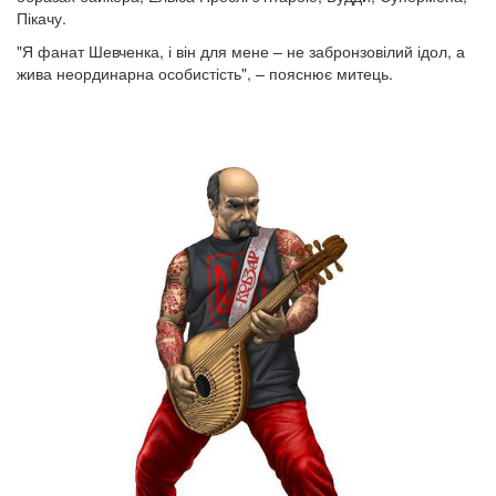
Пікачу.
"Я фанат Шевченка, і він для мене – не забронзовілий ідол, а
жива неординарна особистість", – пояснює митець.