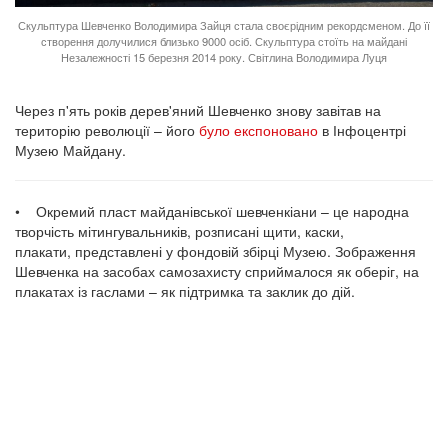
Скульптура Шевченко Володимира Зайця стала своєрідним рекордсменом. До її
створення долучилися близько 9000 осіб. Скульптура стоїть на майдані
Незалежності 15 березня 2014 року. Світлина Володимира Луця
Через п'ять років дерев'яний Шевченко знову завітав на
територію революції – його
було експоновано
в Інфоцентрі
Музею Майдану.
• Окремий пласт майданівської шевченкіани – це народна
творчість мітингувальників, розписані щити, каски,
плакати, представлені у фондовій збірці Музею. Зображення
Шевченка на засобах самозахисту сприймалося як оберіг, на
плакатах із гаслами – як підтримка та заклик до дій.