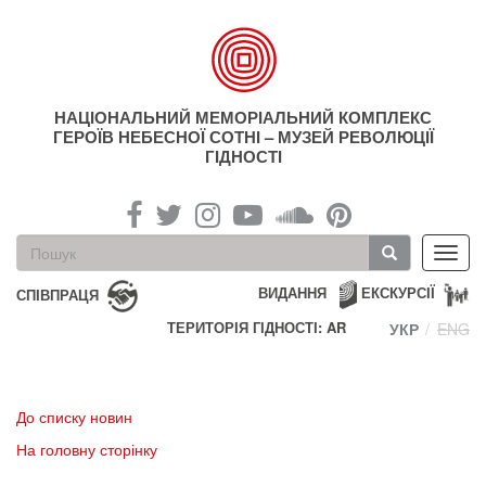
Перейти
до
основного
матеріалу
НАЦІОНАЛЬНИЙ МЕМОРІАЛЬНИЙ КОМПЛЕКС
ГЕРОЇВ НЕБЕСНОЇ СОТНІ – МУЗЕЙ РЕВОЛЮЦІЇ
ГІДНОСТІ
Пошукова
Toggl
форма
navig
Пошук
ВИДАННЯ
ЕКСКУРСІЇ
СПІВПРАЦЯ
ТЕРИТОРІЯ ГІДНОСТІ: AR
УКР
ENG
До списку новин
На головну сторінку