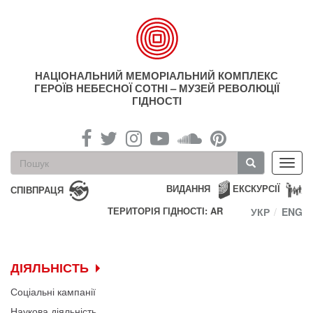
Перейти
до
основного
матеріалу
НАЦІОНАЛЬНИЙ МЕМОРІАЛЬНИЙ КОМПЛЕКС
ГЕРОЇВ НЕБЕСНОЇ СОТНІ – МУЗЕЙ РЕВОЛЮЦІЇ
ГІДНОСТІ
Пошукова
Toggl
форма
navig
Пошук
ВИДАННЯ
ЕКСКУРСІЇ
СПІВПРАЦЯ
ТЕРИТОРІЯ ГІДНОСТІ: AR
УКР
ENG
ДІЯЛЬНІСТЬ
Соціальні кампанії
Наукова діяльність