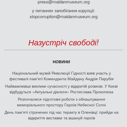
press@maidanmuseum.org
у питаннях запобігання корупції:
stopcorruption@maidanmuseum.org
Назустріч свободі!
НОВИНИ
Національний музей Революції Гідності взяв участь у
фестивалі пам'яті Коменданта Майдану Андрія Парубія
Найважливіші виклики сучасності у відкритій розмові. У Києві
відбудуться «Актуальні діалоги» Ростислава Прокопюка
Розпочалися підготовчі роботи з облаштування
меморіального простору Героїв Небесної Сотні
День памʼяті страчених під час теракту в Оленівці: прийди на
відкриття виставки та вшануй героїв