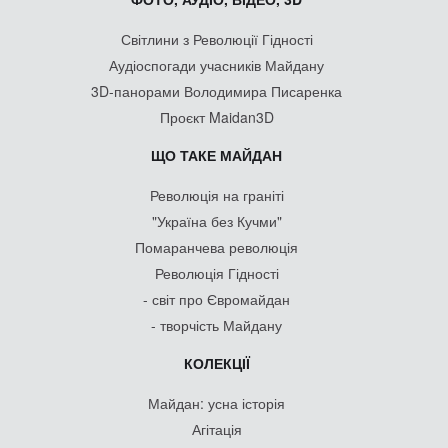
Світлини з Революції Гідності
Аудіоспогади учасників Майдану
3D-панорами Володимира Писаренка
Проєкт Maidan3D
ЩО ТАКЕ МАЙДАН
Революція на граніті
"Україна без Кучми"
Помаранчева революція
Революція Гідності
- світ про Євромайдан
- творчість Майдану
КОЛЕКЦІЇ
Майдан: усна історія
Агітація