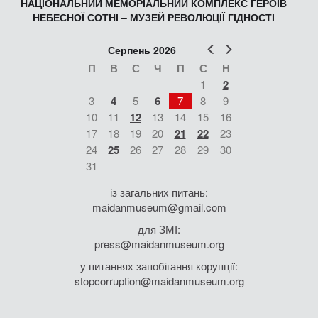
НАЦІОНАЛЬНИЙ МЕМОРІАЛЬНИЙ КОМПЛЕКС ГЕРОЇВ
НЕБЕСНОЇ СОТНІ – МУЗЕЙ РЕВОЛЮЦІЇ ГІДНОСТІ
Попер
Наст
Серпень 2026
П
В
С
Ч
П
С
Н
1
2
3
4
5
6
7
8
9
10
11
12
13
14
15
16
17
18
19
20
21
22
23
24
25
26
27
28
29
30
31
із загальних питань:
maidanmuseum@gmail.com
для ЗМІ:
press@maidanmuseum.org
у питаннях запобігання корупції:
stopcorruption@maidanmuseum.org