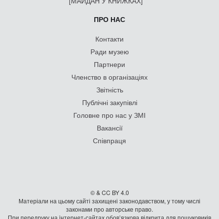
[МАЙДАН У КНИЖКАХ]
ПРО НАС
Контакти
Ради музею
Партнери
Членство в організаціях
Звітність
Публічні закупівлі
Головне про нас у ЗМІ
Вакансії
Співпраця
© & CC BY 4.0
Матеріали на цьому сайті захищені законодавством, у тому числі
законами про авторське право.
При передруку на iнтернет-сайтах обов’язкова відкрита для пошуковиків