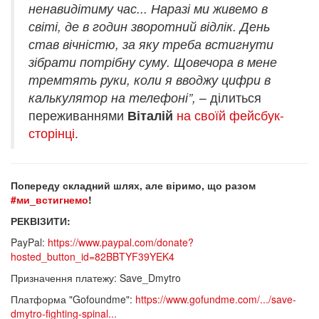
ненавидітиму час... Наразі ми живемо в
світі, де в годин зворотний відлік. День
став вічністю, за яку треба встигнути
зібрати потрібну суму. Щовечора в мене
тремтять руки, коли я вводжу цифри в
калькулятор на телефоні”,
– ділиться
переживаннями
Віталій
на своїй фейсбук-
сторінці
.
Попереду складний шлях, але віримо, що разом
#ми_встигнемо
!
РЕКВІЗИТИ:
PayPal:
https://www.paypal.com/donate?
hosted_button_id=82BBTYF39YEK4
Призначення платежу: Save_Dmytro
Платформа "Gofoundme":
https://www.gofundme.com/.../save-
dmytro-fighting-spinal...