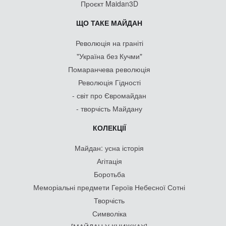
Проєкт Maidan3D
ЩО ТАКЕ МАЙДАН
Революція на граніті
"Україна без Кучми"
Помаранчева революція
Революція Гідності
- світ про Євромайдан
- творчість Майдану
КОЛЕКЦІЇ
Майдан: усна історія
Агітація
Боротьба
Меморіальні предмети Героїв Небесної Сотні
Творчість
Символіка