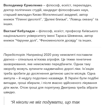
Володимир Єрмоленко
– філософ, есеїст, перекладач,
доктор політичних студій, кандидат філософських наук,
старший викладач Києво-Могилянської академії, автор
книжок “Плинні ідеології”, “Далекі близькі”, “Ловець океану” та
інших.
Вахтанґ Кебуладзе
– філософ, есеїст, професор Київського
національного університету імені Тараса Шевченка, автор
книжок “Чарунки долі”, “Феноменологія досвіду” та інших.
Передісторія
. Наприкінці 2020 року немовляті поставили
діагноз – спінальна м’язова атрофія. Це тяжке генетичне
захворювання, яке неможливо передбачити. Однак таку
хворобу можуть зупинити надзвичайно дорогі ліки. Ін’єкцію
треба зробити до досягнення дитиною шести місяців. Одна
ампула – й недугу подолано назавжди. В Україні були подібні
випадки, гроші збирали, і після вчасно здійсненого лікування
діти жили. Отож гроші для порятунку Дмитрика треба зібрати
швидко.
“Я ніколи не міг подумати, що так