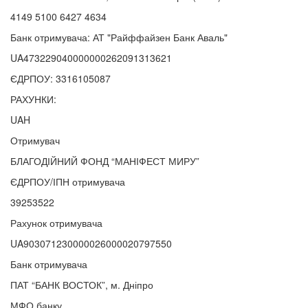
4149 5100 6427 4634
Банк отримувача: АТ "Райффайзен Банк Аваль"
UA473229040000000262091313621
ЄДРПОУ: 3316105087
РАХУНКИ:
UAH
Отримувач
БЛАГОДІЙНИЙ ФОНД “МАНІФЕСТ МИРУ”
ЄДРПОУ/ІПН отримувача
39253522
Рахунок отримувача
UA903071230000026000020797550
Банк отримувача
ПАТ “БАНК ВОСТОК”, м. Дніпро
МФО банку