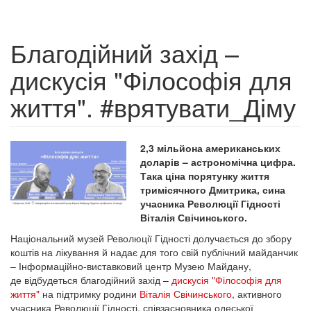
Благодійний захід –
дискусія "Філософія для
життя". #врятувати_Діму
2,3 мільйона американських
доларів – астрономічна цифра.
Така ціна порятунку життя
тримісячного Дмитрика, сина
учасника Революції Гідності
Віталія Свічинського.
Національний музей Революції Гідності долучається до збору
коштів на лікування й надає для того свій публічний майданчик
– Інформаційно-виставковий центр Музею Майдану,
де відбудеться благодійний захід –
дискусія "Філософія для
життя"
на підтримку родини
Віталія Свічинського
, активного
учасника Революції Гідності, співзасновника одеської