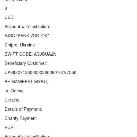
0
USD
Account with Institution:
PJSC “BANK VOSTOK”
Dnipro, Ukraine
SWIFT CODE: ACJCUA2N
Beneficiary Customer:
UA883071230000026009010797550,
BF MANIFEST MYRU,
m. Odesa
Ukraine
Details of Payment:
Charity Payment
EUR
Account with Institution: