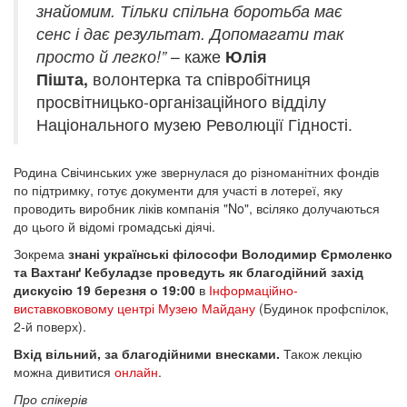
знайомим. Тільки спільна боротьба має
сенс і дає результат. Допомагати так
просто й легко!”
– каже
Юлія
Пішта,
волонтерка та співробітниця
просвітницько-організаційного відділу
Національного музею Революції Гідності.
Родина Свічинських уже звернулася до різноманітних фондів
по підтримку, готує документи для участі в лотереї, яку
проводить виробник ліків компанія "No", всіляко долучаються
до цього й відомі громадські діячі.
Зокрема
знані українські філософи Володимир Єрмоленко
та Вахтанґ Кебуладзе проведуть як благодійний захід
дискусію 19 березня о 19:00
в
Інформаційно-
виставковковому центрі Музею Майдану
(Будинок профспілок,
2-й поверх).
Вхід вільний, за благодійними внесками.
Також лекцію
можна дивитися
онлайн
.
Про спікерів