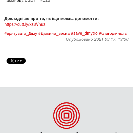
Гаманець USDT TRC20
Докладніше про те, як іще можна допомогти:
https://cutt.ly/xz8Vhuz
#врятувати_Діму
#Дімкина_весна
#save_dmytro
#благодійність
Опубліковано 2021 03 17, 19:30