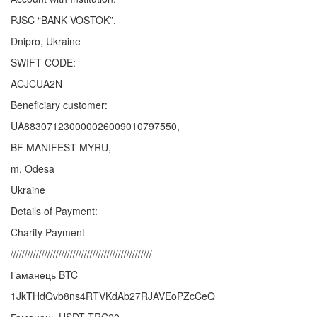
PJSC “BANK VOSTOK”,
Dnipro, Ukraine
SWIFT CODE:
ACJCUA2N
Beneficiary customer:
UA883071230000026009010797550,
BF MANIFEST MYRU,
m. Odesa
Ukraine
Details of Payment:
Charity Payment
//////////////////////////////////////////////////
Гаманець BTC
1JkTHdQvb8ns4RTVKdAb27RJAVEoPZcCeQ