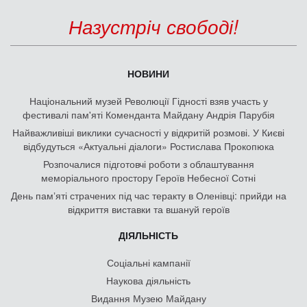
Назустріч свободі!
НОВИНИ
Національний музей Революції Гідності взяв участь у
фестивалі пам'яті Коменданта Майдану Андрія Парубія
Найважливіші виклики сучасності у відкритій розмові. У Києві
відбудуться «Актуальні діалоги» Ростислава Прокопюка
Розпочалися підготовчі роботи з облаштування
меморіального простору Героїв Небесної Сотні
День памʼяті страчених під час теракту в Оленівці: прийди на
відкриття виставки та вшануй героїв
ДІЯЛЬНІСТЬ
Соціальні кампанії
Наукова діяльність
Видання Музею Майдану