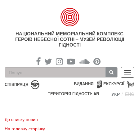
Перейти
до
основного
матеріалу
НАЦІОНАЛЬНИЙ МЕМОРІАЛЬНИЙ КОМПЛЕКС
ГЕРОЇВ НЕБЕСНОЇ СОТНІ – МУЗЕЙ РЕВОЛЮЦІЇ
ГІДНОСТІ
Пошукова
Toggl
форма
navig
Пошук
ВИДАННЯ
ЕКСКУРСІЇ
СПІВПРАЦЯ
ТЕРИТОРІЯ ГІДНОСТІ: AR
УКР
ENG
До списку новин
На головну сторінку