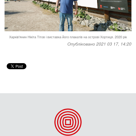
Харків'янин Нікіта Тітов і виставка його плакатів на острові Хортиця. 2020 рік
Опубліковано 2021 03 17, 14:20