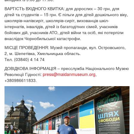
ВАРТІСТЬ ВХІДНОГО КВИТКА: для дорослих – 30 грн, для
дітей та студентів – 15 грн. Є пільги для дітей дошкільного віку,
школярів-напівсиріт, школярів-сиріт, вихованців шкіл-
інтернатів, інвалідів, дітей із багатодітних сімей, учасників
бойових дій, учасників АТО, дітей війни та осіб, які потерпіли
внаслідок Чорнобильської катастрофи.
МІСЦЕ ПРОВЕДЕННЯ: Музей пропаганди, вул. Островського,
2, м. Шепетівка, Хмельницька область.
Тел. (03840) 4 14 74
ДОВІДКОВА ІНФОРМАЦІЯ – пресслужба Національного Музею
Революції Гідності:
press@maidanmuseum.org
,
+380986611833.