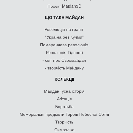
Проєкт Maidan3D
ЩО ТАКЕ МАЙДАН
Революція на граніті
"Україна без Кучми"
Помаранчева революція
Революція Гідності
- світ про Євромайдан
- творчість Майдану
КОЛЕКЦІЇ
Майдан: усна історія
Агітація
Боротьба
Меморіальні предмети Героїв Небесної Сотні
Творчість
Символіка