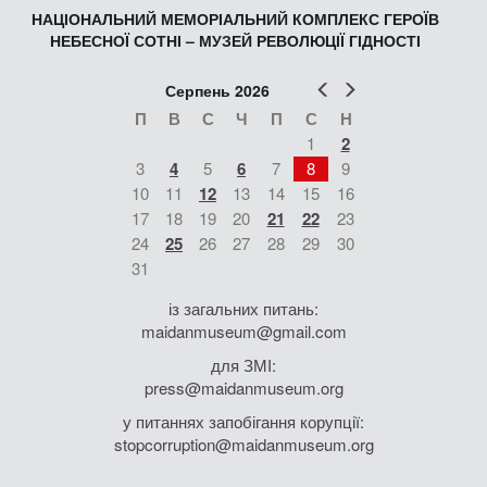
НАЦІОНАЛЬНИЙ МЕМОРІАЛЬНИЙ КОМПЛЕКС ГЕРОЇВ
НЕБЕСНОЇ СОТНІ – МУЗЕЙ РЕВОЛЮЦІЇ ГІДНОСТІ
Попер
Наст
Серпень 2026
П
В
С
Ч
П
С
Н
1
2
3
4
5
6
7
8
9
10
11
12
13
14
15
16
17
18
19
20
21
22
23
24
25
26
27
28
29
30
31
із загальних питань:
maidanmuseum@gmail.com
для ЗМІ:
press@maidanmuseum.org
у питаннях запобігання корупції:
stopcorruption@maidanmuseum.org