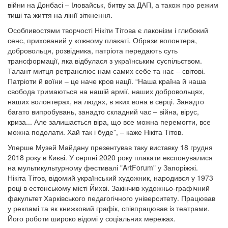
війни на Донбасі – Іловайськ, битву за ДАП, а також про режим
тиші та життя на лінії зіткнення.
Особливостями творчості Нікіти Тітова є лаконізм і глибокий
сенс, прихований у кожному плакаті. Образи волонтера,
добровольця, розвідника, патріота передають суть
трансформації, яка відбулася з українським суспільством.
Талант митця ретранслює нам самих себе та нас – світові.
Патріоти й воїни – це наче кров нації. “Наша країна й наша
свобода тримаються на нашій армії, наших добровольцях,
наших волонтерах, на людях, в яких вона в серці. Занадто
багато випробувань, занадто складний час – війна, вірус,
криза... Але залишається віра, що все можна перемогти, все
можна подолати. Хай так і буде”, – каже Нікіта Тітов.
Уперше Музей Майдану презентував таку виставку 18 грудня
2018 року в Києві. У серпні 2020 року плакати експонувалися
на мультикультурному фестивалі "ArtForum" у Запоріжжі.
Нікіта Тітов, відомий український художник, народився у 1973
році в естонському місті Йихві. Закінчив художньо-графічний
факультет Харківського педагогічного університету. Працював
у рекламі та як книжковий графік, співпрацював із театрами.
Його роботи широко відомі у соціальних мережах.