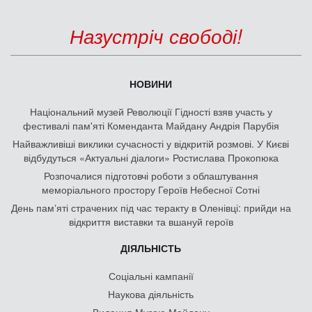
Назустріч свободі!
НОВИНИ
Національний музей Революції Гідності взяв участь у
фестивалі пам'яті Коменданта Майдану Андрія Парубія
Найважливіші виклики сучасності у відкритій розмові. У Києві
відбудуться «Актуальні діалоги» Ростислава Прокопюка
Розпочалися підготовчі роботи з облаштування
меморіального простору Героїв Небесної Сотні
День памʼяті страчених під час теракту в Оленівці: прийди на
відкриття виставки та вшануй героїв
ДІЯЛЬНІСТЬ
Соціальні кампанії
Наукова діяльність
Видання Музею Майдану