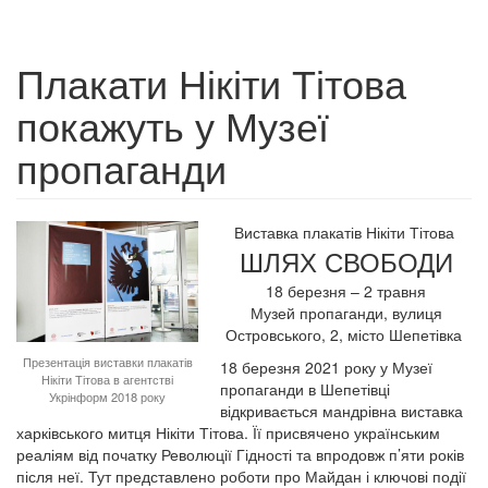
Плакати Нікіти Тітова
покажуть у Музеї
пропаганди
Виставка плакатів Нікіти Тітова
ШЛЯХ СВОБОДИ
18 березня – 2 травня
Музей пропаганди, вулиця
Островського, 2, місто Шепетівка
Презентація виставки плакатів
18 березня 2021 року у Музеї
Нікіти Тітова в агентстві
пропаганди в Шепетівці
Укрінформ 2018 року
відкривається мандрівна виставка
харківського митця Нікіти Тітова. Її присвячено українським
реаліям від початку Революції Гідності та впродовж п’яти років
після неї. Тут представлено роботи про Майдан і ключові події