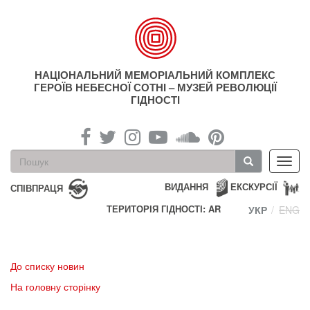
Перейти
до
основного
матеріалу
НАЦІОНАЛЬНИЙ МЕМОРІАЛЬНИЙ КОМПЛЕКС
ГЕРОЇВ НЕБЕСНОЇ СОТНІ – МУЗЕЙ РЕВОЛЮЦІЇ
ГІДНОСТІ
Пошукова
Toggl
форма
navig
Пошук
ВИДАННЯ
ЕКСКУРСІЇ
СПІВПРАЦЯ
ТЕРИТОРІЯ ГІДНОСТІ: AR
УКР
ENG
До списку новин
На головну сторінку