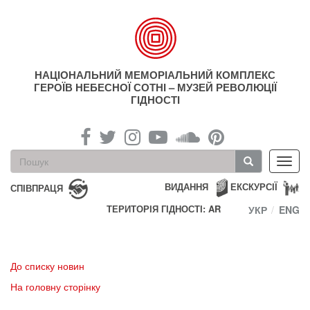
Перейти
до
основного
матеріалу
НАЦІОНАЛЬНИЙ МЕМОРІАЛЬНИЙ КОМПЛЕКС
ГЕРОЇВ НЕБЕСНОЇ СОТНІ – МУЗЕЙ РЕВОЛЮЦІЇ
ГІДНОСТІ
Пошукова
Toggl
форма
navig
Пошук
ВИДАННЯ
ЕКСКУРСІЇ
СПІВПРАЦЯ
ТЕРИТОРІЯ ГІДНОСТІ: AR
УКР
ENG
До списку новин
На головну сторінку