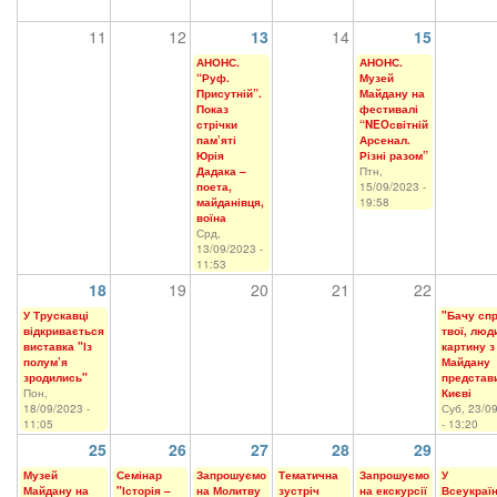
11
12
13
14
15
АНОНС.
АНОНС.
“Руф.
Музей
Присутній”.
Майдану на
Показ
фестивалі
стрічки
“NEOсвітній
пам’яті
Арсенал.
Юрія
Різні разом”
Дадака –
Птн,
поета,
15/09/2023 -
майданівця,
19:58
воїна
Срд,
13/09/2023 -
11:53
18
19
20
21
22
У Трускавці
"Бачу сп
відкривається
твої, люд
виставка "Із
картину з
полум’я
Майдану
зродились"
представ
Пон,
Києві
18/09/2023 -
Суб, 23/0
11:05
- 13:20
25
26
27
28
29
Музей
Семінар
Запрошуємо
Тематична
Запрошуємо
У
Майдану на
"Історія –
на Молитву
зустріч
на екскурсії
Всеукраї