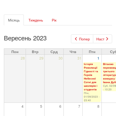
Первинні
Місяць
(активна
Тиждень
Рік
вкладки
вкладка)
Вересень 2023
Попер
Наст
Пон
Втр
Срд
Чтв
Птн
Су
28
29
30
31
1
Історія
Вітаємо
Революції
переможц
Гідності та
третього
Героїв
літератур
Небесної
конкурсу 
Сотні для
Івана Ду
школярів і
Суб, 02/0
студентів
- 10:20
Птн,
01/09/2023 -
23:40
4
5
6
7
8