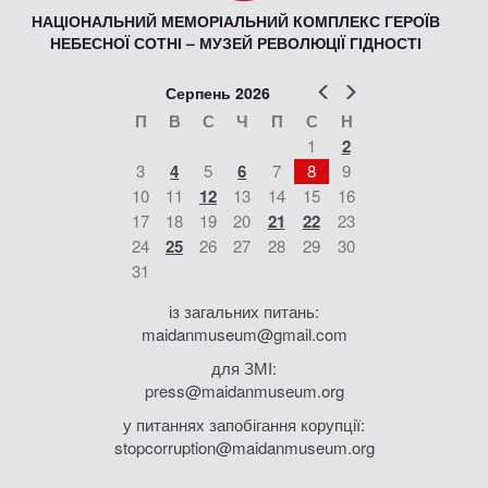
НАЦІОНАЛЬНИЙ МЕМОРІАЛЬНИЙ КОМПЛЕКС ГЕРОЇВ
НЕБЕСНОЇ СОТНІ – МУЗЕЙ РЕВОЛЮЦІЇ ГІДНОСТІ
Попер
Наст
Серпень 2026
П
В
С
Ч
П
С
Н
1
2
3
4
5
6
7
8
9
10
11
12
13
14
15
16
17
18
19
20
21
22
23
24
25
26
27
28
29
30
31
із загальних питань:
maidanmuseum@gmail.com
для ЗМІ:
press@maidanmuseum.org
у питаннях запобігання корупції:
stopcorruption@maidanmuseum.org