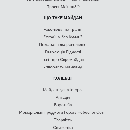
Проєкт Maidan3D
ЩО ТАКЕ МАЙДАН
Революція на граніті
"Україна без Кучми"
Помаранчева революція
Революція Гідності
- світ про Євромайдан
- творчість Майдану
КОЛЕКЦІЇ
Майдан: усна історія
Агітація
Боротьба
Меморіальні предмети Героїв Небесної Сотні
Творчість
Символіка