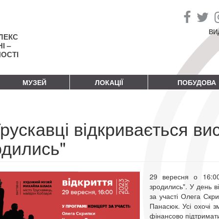
ВИ
ЛЕКС
І –
НОСТІ
МУЗЕЙ
ЛОКАЦІЇ
ПОБУДОВА
рускавці відкривається вис
одились"
29 вересня о 16:
зродились". У день в
за участі Олега Скри
Панасюк. Усі охочі з
фінансово підтримат