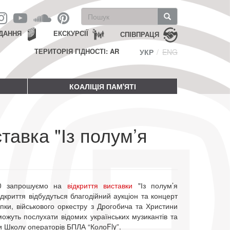
Пошукова
форма
Пошук
ДАННЯ
ЕКСКУРСІЇ
СПІВПРАЦЯ
ТЕРИТОРІЯ ГІДНОСТІ: AR
УКР
ENG
КОАЛІЦІЯ ПАМ'ЯТІ
тавка "Із полум’я
00 запрошуємо на
відкриття виставки
"Із полум’я
ідкриття відбудуться благодійний аукціон та концерт
пки, військового оркестру з Дрогобича та Христини
можуть послухати відомих українських музикантів та
и Школу операторів БПЛА “КолоFly”.