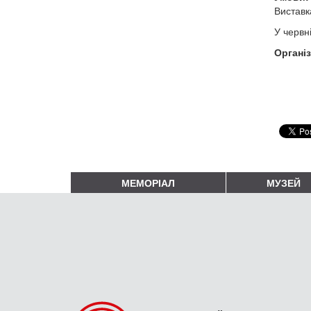
Виставк
У червні
Органі
МЕМОРІАЛ
МУЗЕЙ