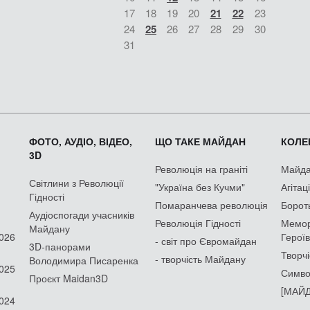
17
18
19
20
21
22
23
24
25
26
27
28
29
30
31
ФОТО, АУДІО, ВІДЕО,
ЩО ТАКЕ МАЙДАН
КОЛЕК
3D
Революція на граніті
Майдан
Світлини з Революції
"Україна без Кучми"
Агітац
Гідності
Помаранчева революція
Борот
Аудіоспогади учасників
Революція Гідності
Мемор
Майдану
2026
Героїв
- світ про Євромайдан
3D-панорами
Творчі
- творчість Майдану
Володимира Писаренка
2025
Симво
Проєкт Maidan3D
[МАЙД
2024