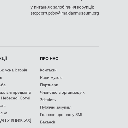
у питаннях запобігання корупції:
stopcorruption@maidanmuseum.org
ЦІЇ
ПРО НАС
: усна історія
Контакти
ія
Ради музею
ьба
Партнери
іальні предмети
Членство в організаціях
 Небесної Сотні
Звітність
сть
Публічні закупівлі
ліка
Головне про нас у ЗМІ
АН У КНИЖКАХ]
Вакансії