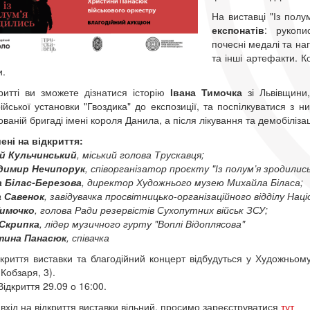
На виставці "Із пол
експонатів
: рукопи
почесні медалі та на
та інші артефакти. К
и.
ритті ви зможете дізнатися історію
Івана Тимочка
зі Львівщини,
ійської установки "Гвоздика" до експозиції, та поспілкуватися з н
ованій бригаді імені короля Данила, а після лікування та демобіліза
ні на відкриття:
й Кульчинський
, міський голова Трускавця;
димир Нечипорук
, співорганізатор проєкту "Із полум’я зродили
 Білас-Березова
, директор Художнього музею Михайла Біласа;
 Савенок
, завідувачка просвітницько-організаційного відділу Нац
Тимочко
, голова Ради резервістів Сухопутних військ ЗСУ;
Скрипка
, лідер музичного гурту "Воплі Відоплясова"
тина Панасюк
, співачка
криття виставки та благодійний концерт відбудуться у Художньому
Кобзаря, 3).
ідкриття 29.09 о 16:00.
вхід на відкриття виставки вільний, просимо зареєструватися
тут