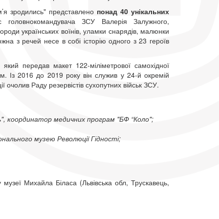
ум’я зродились" представлено
понад 40 унікальних
с головнокомандувача ЗСУ Валерія Залужного,
городи українських воїнів, уламки снарядів, малюнки
ожна з речей несе в собі історію одного з 23 героїв
 який передав макет 122-міліметрової самохідної
им. Із 2016 до 2019 року він служив у 24-й окремій
ції очолив Раду резервістів сухопутних військ ЗСУ.
сь", координатор медичних програм "БФ “Коло";
іонального музею Революції Гідності;
 музеї Михайла Біласа (Львівська обл, Трускавець,