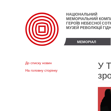
Перейти
до
основного
НАЦІОНАЛЬНИЙ
матеріалу
МЕМОРІАЛЬНИЙ КОМП
ГЕРОЇВ НЕБЕСНОЇ СОТН
МУЗЕЙ РЕВОЛЮЦІЇ ГІД
МЕМОРІАЛ
У Т
До списку новин
На головну сторінку
зр