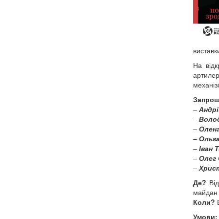
виставк
На відк
артилер
механіз
Запроше
–
Андрі
–
Воло
–
Олена
–
Ольга
–
Іван 
–
Олег 
–
Хрис
Де?
Від
майдан 
Коли?
В
Умови: