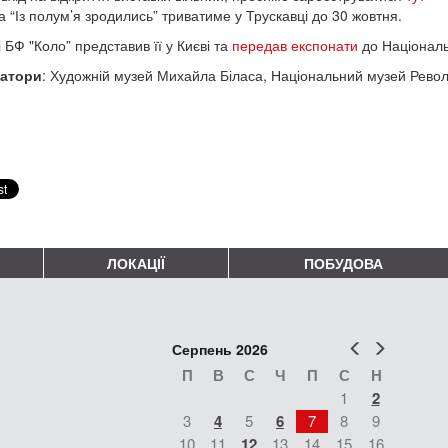
а “Із полум’я зродились” триватиме у Трускавці до 30 жовтня.
 БФ "Коло” представив її у Києві та
передав експонати
до Національ
затори
: Художній музей Михайла Біласа, Національний музей Револю
ЛОКАЦІЇ
ПОБУДОВА
Попер
Наст
Серпень 2026
П
В
С
Ч
П
С
Н
1
2
3
4
5
6
7
8
9
10
11
12
13
14
15
16