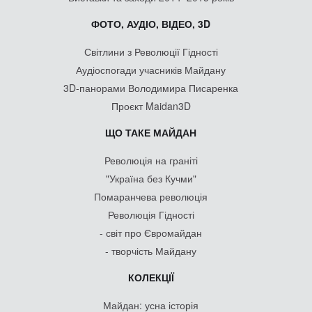
ФОТО, АУДІО, ВІДЕО, 3D
Світлини з Революції Гідності
Аудіоспогади учасників Майдану
3D-панорами Володимира Писаренка
Проєкт Maidan3D
ЩО ТАКЕ МАЙДАН
Революція на граніті
"Україна без Кучми"
Помаранчева революція
Революція Гідності
- світ про Євромайдан
- творчість Майдану
КОЛЕКЦІЇ
Майдан: усна історія