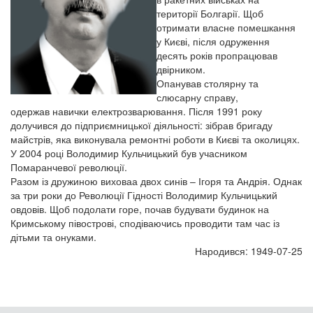
території Болгарії. Щоб
отримати власне помешкання
у Києві, після одруження
десять років пропрацював
двірником.
Опанував столярну та
слюсарну справу,
одержав навички електрозварювання. Після 1991 року
долучився до підприємницької діяльності: зібрав бригаду
майстрів, яка виконувала ремонтні роботи в Києві та околицях.
У 2004 році Володимир Кульчицький був учасником
Помаранчевої революції.
Разом із дружиною виховаа двох синів – Ігоря та Андрія. Однак
за три роки до Революції Гідності Володимир Кульчицький
овдовів. Щоб подолати горе, почав будувати будинок на
Кримському півострові, сподіваючись проводити там час із
дітьми та онуками.
Народився: 1949-07-25