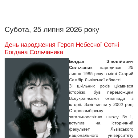
Субота, 25 липня 2026 року
День народження Героя Небесної Сотні
Богдана Сольчаника
Богдан Зіновійович
Сольчаник
народився 25
липня 1985 року в місті Старий
Самбір Львівської області.
Зі шкільних років цікавився
історією, був переможцем
Всеукраїнської олімпіади з
історії. Закінчивши у 2002 році
Старосамбірську
загальноосвітню школу №1,
вступив на історичний
факультет Львівського
національного університету