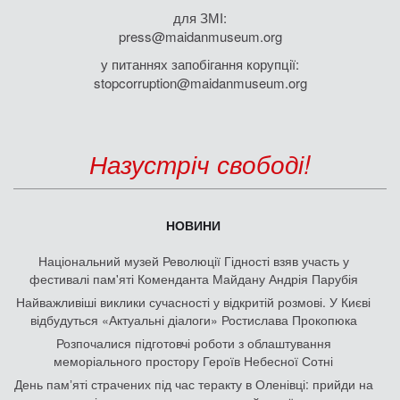
для ЗМІ:
press@maidanmuseum.org
у питаннях запобігання корупції:
stopcorruption@maidanmuseum.org
Назустріч свободі!
НОВИНИ
Національний музей Революції Гідності взяв участь у
фестивалі пам'яті Коменданта Майдану Андрія Парубія
Найважливіші виклики сучасності у відкритій розмові. У Києві
відбудуться «Актуальні діалоги» Ростислава Прокопюка
Розпочалися підготовчі роботи з облаштування
меморіального простору Героїв Небесної Сотні
День памʼяті страчених під час теракту в Оленівці: прийди на