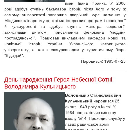
імені Івана Франка. У 2006
році здобув ступінь бакалавра історії, після чого у тому ж
самому університеті завершив дворічний курс навчання у
Міждисциплінарному центрі магістерських програм із соціології
й культурології та здобув ступінь магістра соціології,
захистивши диплом, присвячений феномена "людини
пострадянської". Працював викладачем кафедри нової та
новітньої історії України Українського католицького
університету, а також екскурсоводом у туристичному бюро
"Відвідай".
Народився: 1985-07-25
День народження Героя Небесної Сотні
Володимира Кульчицького
Володимир Станіславович
Кульчицький
народився 25
липня 1949 року в Києві. У
1964 році закінчив київську
школу №14. Проходив службу у
лавах радянської армії
в ракетних військах на