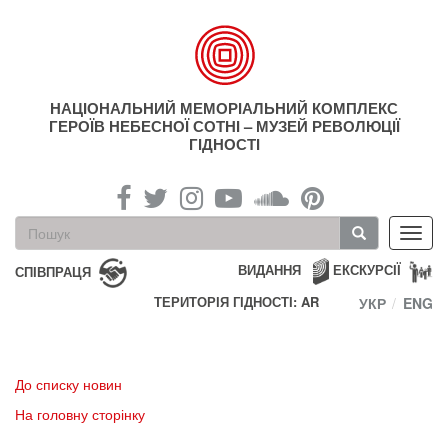
Перейти
до
основного
матеріалу
НАЦІОНАЛЬНИЙ МЕМОРІАЛЬНИЙ КОМПЛЕКС
ГЕРОЇВ НЕБЕСНОЇ СОТНІ – МУЗЕЙ РЕВОЛЮЦІЇ
ГІДНОСТІ
Пошукова
Toggl
форма
navig
Пошук
ВИДАННЯ
ЕКСКУРСІЇ
СПІВПРАЦЯ
ТЕРИТОРІЯ ГІДНОСТІ: AR
УКР
ENG
До списку новин
На головну сторінку