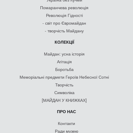
Помаранчева революція
Революція Гідності
- світ про Євромайдан
- творчість Майдану
КОЛЕКЦІЇ
Майдан: усна історія
Агітація
Боротьба
Меморіальні предмети Героїв Небесної Сотні
Творчість
Символіка
[МАЙДАН У КНИЖКАХ]
ПРО НАС
Контакти
Ради музею