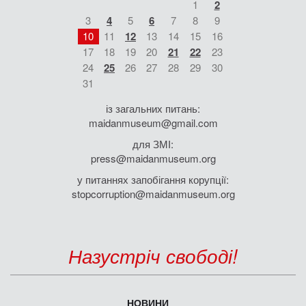
1
2
3
4
5
6
7
8
9
10
11
12
13
14
15
16
17
18
19
20
21
22
23
24
25
26
27
28
29
30
31
із загальних питань:
maidanmuseum@gmail.com
для ЗМІ:
press@maidanmuseum.org
у питаннях запобігання корупції:
stopcorruption@maidanmuseum.org
Назустріч свободі!
НОВИНИ