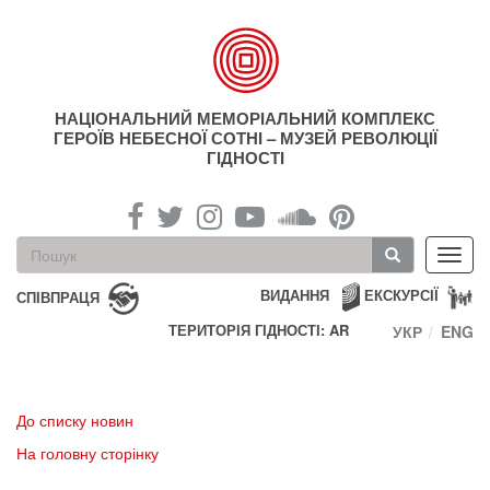
Перейти
до
основного
матеріалу
НАЦІОНАЛЬНИЙ МЕМОРІАЛЬНИЙ КОМПЛЕКС
ГЕРОЇВ НЕБЕСНОЇ СОТНІ – МУЗЕЙ РЕВОЛЮЦІЇ
ГІДНОСТІ
Пошукова
Toggl
форма
navig
Пошук
ВИДАННЯ
ЕКСКУРСІЇ
СПІВПРАЦЯ
ТЕРИТОРІЯ ГІДНОСТІ: AR
УКР
ENG
До списку новин
На головну сторінку