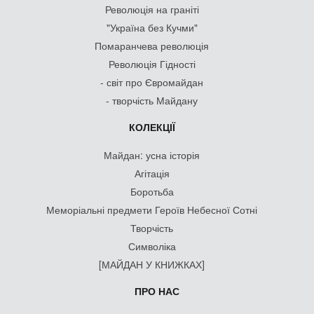
Революція на граніті
"Україна без Кучми"
Помаранчева революція
Революція Гідності
- світ про Євромайдан
- творчість Майдану
КОЛЕКЦІЇ
Майдан: усна історія
Агітація
Боротьба
Меморіальні предмети Героїв Небесної Сотні
Творчість
Символіка
[МАЙДАН У КНИЖКАХ]
ПРО НАС