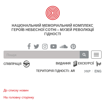
Перейти
до
основного
матеріалу
НАЦІОНАЛЬНИЙ МЕМОРІАЛЬНИЙ КОМПЛЕКС
ГЕРОЇВ НЕБЕСНОЇ СОТНІ – МУЗЕЙ РЕВОЛЮЦІЇ
ГІДНОСТІ
Пошукова
Toggl
форма
navig
Пошук
ВИДАННЯ
ЕКСКУРСІЇ
СПІВПРАЦЯ
ТЕРИТОРІЯ ГІДНОСТІ: AR
УКР
ENG
До списку новин
На головну сторінку