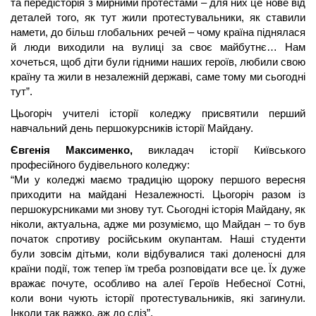
та передісторія з мирними протестами – для них це нове від 
деталей того, як тут жили протестувальники, як ставили 
намети, до більш глобальних речей – чому країна піднялася 
й люди виходили на вулиці за своє майбутнє… Нам 
хочеться, щоб діти були гідними наших героїв, любили свою 
країну та жили в незалежній державі, саме тому ми сьогодні 
тут”.
Цьогоріч учителі історії коледжу присвятили перший 
навчальний день першокурсників історії Майдану.
Євгенія Максименко, 
викладач історії Київського 
професійного будівельного коледжу:
“Ми у коледжі маємо традицію щороку першого вересня 
приходити на майдані Незалежності. Цьогоріч разом із 
першокурсниками ми знову тут. Сьогодні історія Майдану, як 
ніколи, актуальна, адже ми розуміємо, що Майдан – то був 
початок спротиву російським окупантам. Наші студенти 
були зовсім дітьми, коли відбувалися такі доленосні для 
країни події, тож тепер їм треба розповідати все це. Їх дуже 
вражає почуте, особливо на алеї Героїв Небесної Сотні, 
коли вони чують історії протестувальників, які загинули. 
Інколи так важко, аж до сліз”. 