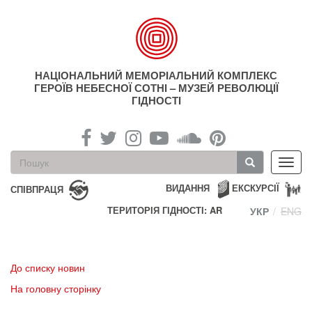
Перейти
до
основного
матеріалу
НАЦІОНАЛЬНИЙ МЕМОРІАЛЬНИЙ КОМПЛЕКС
ГЕРОЇВ НЕБЕСНОЇ СОТНІ – МУЗЕЙ РЕВОЛЮЦІЇ
ГІДНОСТІ
Пошукова
Toggl
форма
navig
Пошук
ВИДАННЯ
ЕКСКУРСІЇ
СПІВПРАЦЯ
ТЕРИТОРІЯ ГІДНОСТІ: AR
УКР
ENG
До списку новин
На головну сторінку