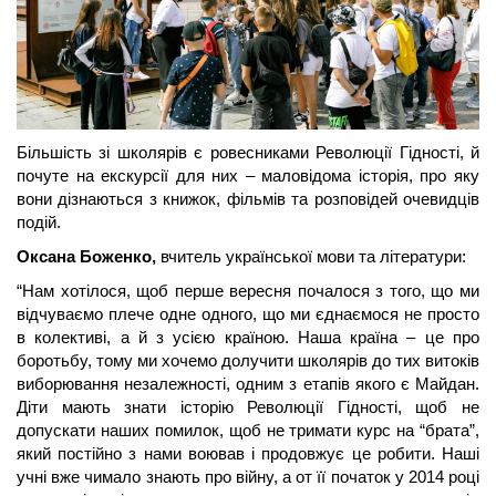
Більшість зі школярів є ровесниками Революції Гідності, й 
почуте на екскурсії для них – маловідома історія, про яку 
вони дізнаються з книжок, фільмів та розповідей очевидців 
подій. 
Оксана Боженко,
 вчитель української мови та літератури:
“Нам хотілося, щоб перше вересня почалося з того, що ми 
відчуваємо плече одне одного, що ми єднаємося не просто 
в колективі, а й з усією країною. Наша країна – це про 
боротьбу, тому ми хочемо долучити школярів до тих витоків 
виборювання незалежності, одним з етапів якого є Майдан. 
Діти мають знати історію Революції Гідності, щоб не 
допускати наших помилок, щоб не тримати курс на “брата”, 
який постійно з нами воював і продовжує це робити. Наші 
учні вже чимало знають про війну, а от її початок у 2014 році 