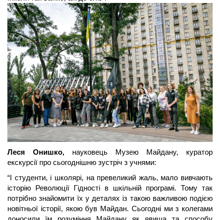
Леся Онишко,
 науковець Музею Майдану, куратор 
екскурсії про сьогоднішню зустріч з учнями: 
“І студенти, і школярі, на превеликий жаль, мало вивчають 
історію Революції Гідності в шкільній програмі. Тому так 
потрібно знайомити їх у деталях із такою важливою подією 
новітньої історії, якою був Майдан. Сьогодні ми з колегами 
доносили їм розуміння Майдану як явища та способу 