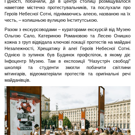
Гідності, побачили, де в центрі столиці розміщувалося 
наметове містечко протестувальників, та послухали про 
Героїв Небесної Сотні, піднімаючись алеєю, названою на їх 
честь, – колишньою вулицею Інститутською. 
Разом з екскурсоводами – кураторами екскурсій від Музею 
Ольгою Сало, Катериною Романовою та Лесею Онишко 
кожна з груп відвідала ключові локації протестів на майдані 
Незалежності, Хрещатику й алеї Героїв Небесної Сотні. 
Однією із зупинок був Будинок профспілок, в якому діє 
Інфоцентр Музею. Там в експозиції “Назустріч свободі” 
школярі та студенти змогли побачити світлини 
мітингарів, відеоматеріали протестів та оригінальні речі 
майданівців.