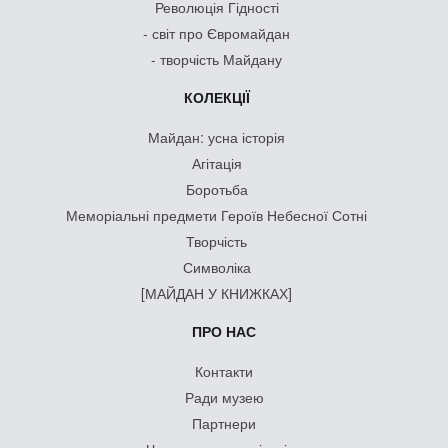
Революція Гідності
- світ про Євромайдан
- творчість Майдану
КОЛЕКЦІЇ
Майдан: усна історія
Агітація
Боротьба
Меморіальні предмети Героїв Небесної Сотні
Творчість
Символіка
[МАЙДАН У КНИЖКАХ]
ПРО НАС
Контакти
Ради музею
Партнери