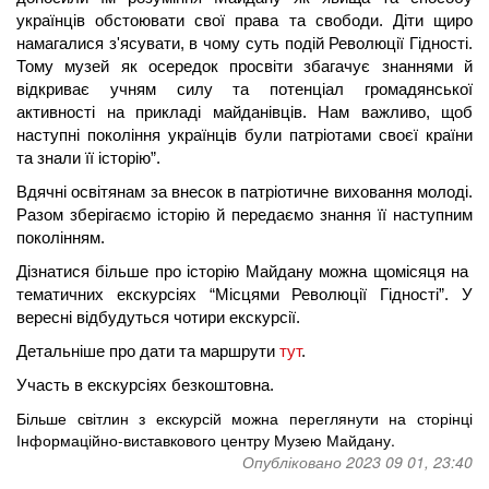
українців обстоювати свої права та свободи. Діти щиро 
намагалися з'ясувати, в чому суть подій Революції Гідності. 
Тому музей як осередок просвіти збагачує знаннями й 
відкриває учням силу та потенціал громадянської 
активності на прикладі майданівців. Нам важливо, щоб 
наступні покоління українців були патріотами своєї країни 
та знали її історію”.
Вдячні освітянам за внесок в патріотичне виховання молоді. 
Разом зберігаємо історію й передаємо знання її наступним 
поколінням. 
Дізнатися більше про історію Майдану можна щомісяця на  
тематичних екскурсіях “Місцями Революції Гідності”. У 
вересні відбудуться чотири екскурсії. 
Детальніше про дати та маршрути 
тут
.
Участь в екскурсіях безкоштовна. 
Більше світлин з екскурсій можна переглянути
на сторінці
Інформаційно-виставкового центру Музею Майдану.
Опубліковано 2023 09 01, 23:40