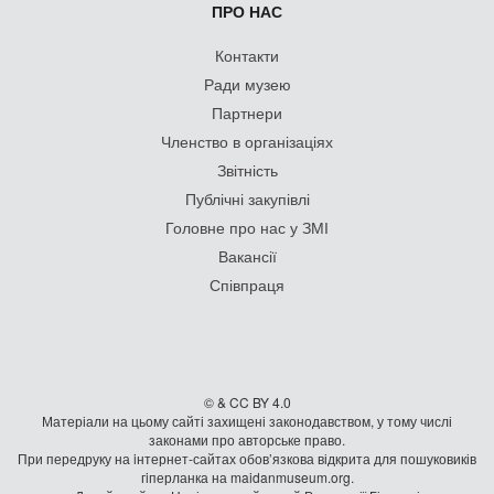
ПРО НАС
Контакти
Ради музею
Партнери
Членство в організаціях
Звітність
Публічні закупівлі
Головне про нас у ЗМІ
Вакансії
Співпраця
© & CC BY 4.0
Матеріали на цьому сайті захищені законодавством, у тому числі
законами про авторське право.
При передруку на iнтернет-сайтах обов’язкова відкрита для пошуковиків
гiперланка на maidanmuseum.org.