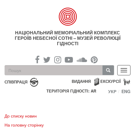
Перейти
до
основного
матеріалу
НАЦІОНАЛЬНИЙ МЕМОРІАЛЬНИЙ КОМПЛЕКС
ГЕРОЇВ НЕБЕСНОЇ СОТНІ – МУЗЕЙ РЕВОЛЮЦІЇ
ГІДНОСТІ
Пошукова
Toggl
форма
navig
Пошук
ВИДАННЯ
ЕКСКУРСІЇ
СПІВПРАЦЯ
ТЕРИТОРІЯ ГІДНОСТІ: AR
УКР
ENG
До списку новин
На головну сторінку