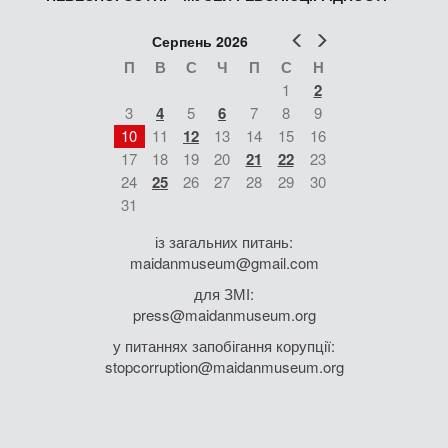
Попер
Наст
Серпень 2026
П
В
С
Ч
П
С
Н
1
2
3
4
5
6
7
8
9
10
11
12
13
14
15
16
17
18
19
20
21
22
23
24
25
26
27
28
29
30
31
із загальних питань:
maidanmuseum@gmail.com
для ЗМІ:
press@maidanmuseum.org
у питаннях запобігання корупції:
stopcorruption@maidanmuseum.org