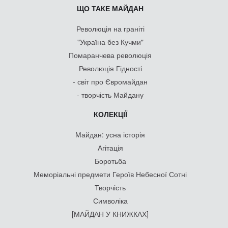
ЩО ТАКЕ МАЙДАН
Революція на граніті
"Україна без Кучми"
Помаранчева революція
Революція Гідності
- світ про Євромайдан
- творчість Майдану
КОЛЕКЦІЇ
Майдан: усна історія
Агітація
Боротьба
Меморіальні предмети Героїв Небесної Сотні
Творчість
Символіка
[МАЙДАН У КНИЖКАХ]