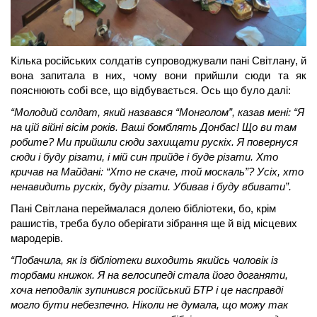
Кілька російських солдатів супроводжували пані Світлану, й 
вона запитала в них, чому вони прийшли сюди та як 
пояснюють собі все, що відбувається. Ось що було далі:
“Молодий солдат, який назвався “Монголом”, казав мені: “Я 
на цій війні вісім років. Ваші бомблять Донбас! Що ви там 
робите? Ми прийшли сюди захищати рускіх. Я повернуся 
сюди і буду різати, і мій син прийде і буде різати. Хто 
кричав на Майдані: “Хто не скаче, той москаль”? Усіх, хто 
ненавидить рускіх, буду різати. Убивав і буду вбивати”. 
Пані Світлана переймалася долею бібліотеки, бо, крім 
рашистів, треба було оберігати зібрання ще й від місцевих 
мародерів. 
“Побачила, як із бібліотеки виходить якийсь чоловік із 
торбами книжок. Я на велосипеді стала його доганяти, 
хоча неподалік зупинився російський БТР і це насправді 
могло бути небезпечно. Ніколи не думала, що можу так 