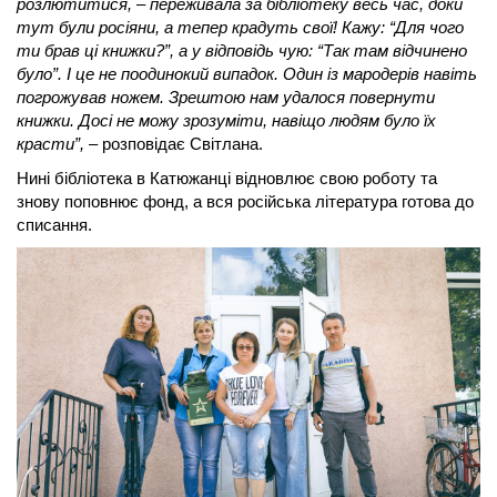
розлютитися, – переживала за бібліотеку весь час, доки 
тут були росіяни, а тепер крадуть свої! Кажу: “Для чого 
ти брав ці книжки?”, а у відповідь чую: “Так там відчинено 
було”. І це не поодинокий випадок. Один із мародерів навіть 
погрожував ножем. Зрештою нам удалося повернути 
книжки. Досі не можу зрозуміти, навіщо людям було їх 
красти”,
 – розповідає Світлана. 
Нині бібліотека в Катюжанці відновлює свою роботу та 
знову поповнює фонд, а вся російська література готова до 
списання. 