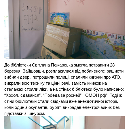
До бібліотеки Світлана Пожарська змогла потрапити 28 
березня. Зайшовши, розплакалася від побаченого: рашисти 
вибили двері, потрощили полиці, спалили книжки про АТО, 
викрали всю техніку та цінні речі, замість книжок на 
стелажах стояли ліки, а на стінах бібліотеки було написано: 
“Хохол, сдавайся”, “Победа за росией”, “ОМОН рф”. Тоді ж 
стіни бібіліотеки стали свідками вже анекдотичної історії, 
коли один з окупантів, бурят, викрадав електрочайник без 
підставки зі шнуром. 