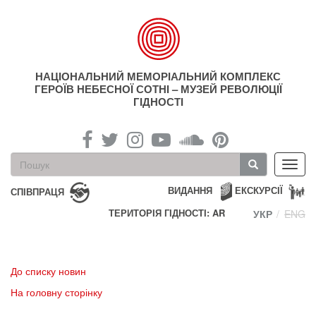
Перейти
до
основного
матеріалу
НАЦІОНАЛЬНИЙ МЕМОРІАЛЬНИЙ КОМПЛЕКС
ГЕРОЇВ НЕБЕСНОЇ СОТНІ – МУЗЕЙ РЕВОЛЮЦІЇ
ГІДНОСТІ
Пошукова
Toggl
форма
navig
Пошук
ВИДАННЯ
ЕКСКУРСІЇ
СПІВПРАЦЯ
ТЕРИТОРІЯ ГІДНОСТІ: AR
УКР
ENG
До списку новин
На головну сторінку