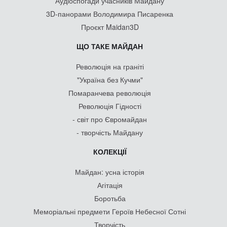
Аудіоспогади учасників Майдану
3D-панорами Володимира Писаренка
Проєкт Maidan3D
ЩО ТАКЕ МАЙДАН
Революція на граніті
"Україна без Кучми"
Помаранчева революція
Революція Гідності
- світ про Євромайдан
- творчість Майдану
КОЛЕКЦІЇ
Майдан: усна історія
Агітація
Боротьба
Меморіальні предмети Героїв Небесної Сотні
Творчість