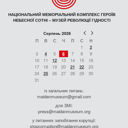
НАЦІОНАЛЬНИЙ МЕМОРІАЛЬНИЙ КОМПЛЕКС ГЕРОЇВ
НЕБЕСНОЇ СОТНІ – МУЗЕЙ РЕВОЛЮЦІЇ ГІДНОСТІ
Попер
Наст
Серпень 2026
П
В
С
Ч
П
С
Н
1
2
3
4
5
6
7
8
9
10
11
12
13
14
15
16
17
18
19
20
21
22
23
24
25
26
27
28
29
30
31
із загальних питань:
maidanmuseum@gmail.com
для ЗМІ:
press@maidanmuseum.org
у питаннях запобігання корупції:
stopcorruption@maidanmuseum.org