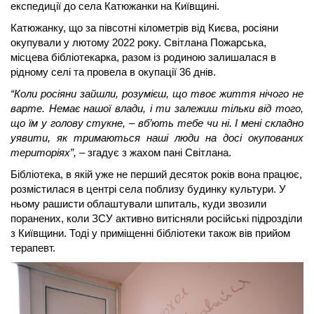
експедиції до села Катюжанки на Київщині. 
Катюжанку, що за півсотні кілометрів від Києва, росіяни 
окупували у лютому 2022 року. Світлана Пожарська, 
місцева бібліотекарка, разом із родиною залишалася в 
рідному селі та провела в окупації 36 днів. 
“Коли росіяни зайшли, розумієш, що твоє життя нічого не 
варте. Немає нашої влади, і ти залежиш тільки від того, 
що їм у голову стукне, – вб’ють тебе чи ні. І мені складно 
уявити, як тримаються наші люди на досі окупованих 
територіях”,
 – згадує з жахом пані Світлана. 
Бібліотека, в якій уже не перший десяток років вона працює, 
розмістилася в центрі села поблизу будинку культури. У 
ньому рашисти облаштували шпиталь, куди звозили 
поранених, коли ЗСУ активно витісняли російські підрозділи 
з Київщини. Тоді у приміщенні бібліотеки також вів прийом 
терапевт. 