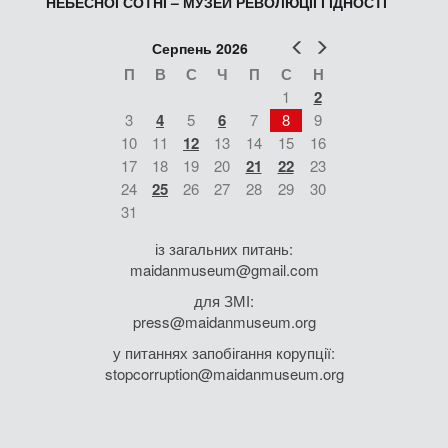
НЕБЕСНОЇ СОТНІ – МУЗЕЙ РЕВОЛЮЦІЇ ГІДНОСТІ
Попер
Наст
Серпень 2026
П
В
С
Ч
П
С
Н
1
2
3
4
5
6
7
8
9
10
11
12
13
14
15
16
17
18
19
20
21
22
23
24
25
26
27
28
29
30
31
із загальних питань:
maidanmuseum@gmail.com
для ЗМІ:
press@maidanmuseum.org
у питаннях запобігання корупції:
stopcorruption@maidanmuseum.org