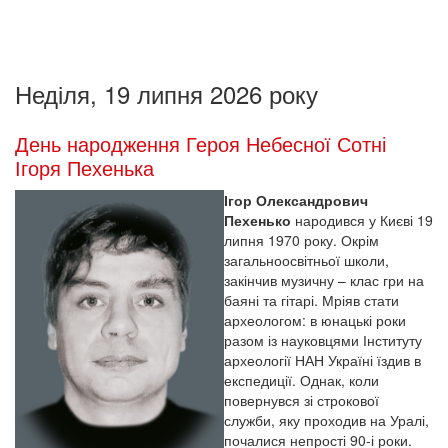
Неділя, 19 липня 2026 року
День народження Героя Небесної Сотні
Ігоря Пехенька
Ігор Олександрович
Пехенько
народився у Києві 19
липня 1970 року. Окрім
загальноосвітньої школи,
закінчив музичну – клас гри на
баяні та гітарі. Мріяв стати
археологом: в юнацькі роки
разом із науковцями Інституту
археології НАН Україні їздив в
експедиції. Однак, коли
повернувся зі строкової
служби, яку проходив на Уралі,
почалися непрості 90-і роки.