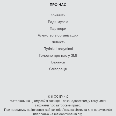
ПРО НАС
Контакти
Ради музею
Партнери
Членство в організаціях
Звітність
Публічні закупівлі
Головне про нас у ЗМІ
Вакансії
Співпраця
© & CC BY 4.0
Матеріали на цьому сайті захищені законодавством, у тому числі
законами про авторське право.
При передруку на iнтернет-сайтах обов’язкова відкрита для пошуковиків
гiперланка на maidanmuseum.org.