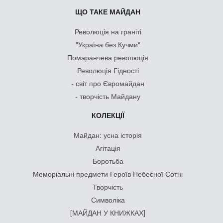
ЩО ТАКЕ МАЙДАН
Революція на граніті
"Україна без Кучми"
Помаранчева революція
Революція Гідності
- світ про Євромайдан
- творчість Майдану
КОЛЕКЦІЇ
Майдан: усна історія
Агітація
Боротьба
Меморіальні предмети Героїв Небесної Сотні
Творчість
Символіка
[МАЙДАН У КНИЖКАХ]