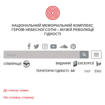
Перейти
до
основного
матеріалу
НАЦІОНАЛЬНИЙ МЕМОРІАЛЬНИЙ КОМПЛЕКС
ГЕРОЇВ НЕБЕСНОЇ СОТНІ – МУЗЕЙ РЕВОЛЮЦІЇ
ГІДНОСТІ
Пошукова
Toggl
форма
navig
Пошук
ВИДАННЯ
ЕКСКУРСІЇ
СПІВПРАЦЯ
ТЕРИТОРІЯ ГІДНОСТІ: AR
УКР
ENG
До списку новин
На головну сторінку