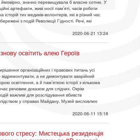
, ймовірно, значно перевищувала б власне сотню. У
йні артефакти, живі носії пам’яті, часів роботи
а історій тих медиків-волонтерів, які в різний час
ережені з подій Революції Гідності. Речі, які
2020-06-21 13:24
 знову освітить алею Героїв
ирішення організаційних і правових питань усі
– відремонтувати, а не демонтувати аварійний
орою освітлення, а й пам’яткою історії з кількома
ночас речовим доказом для слідчих. Окрім
подій важливі для розслідування вбивств
 слідством у справах Майдану. Музей висловлює
2020-06-11 15:18
ового стресу: Мистецька резиденція