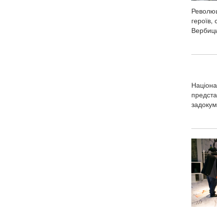
Революці
героїв, 
Вербиць
Націона
предста
задокум