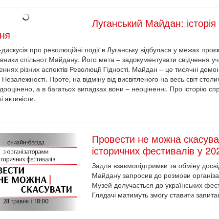
Луганський Майдан: історія
ня
дискусія про революційні події в Луганську відбулася у межах проєк
вники спільнот Майдану. Його мета – задокументувати свідчення уча
еннях різних аспектів Революції Гідності. Майдан – це тисячні демон
 Незалежності. Проте, на відміну від висвітленого на весь світ стол
дооцінено, а в багатьох випадках вони – неоціненні. Про історію сп
і активісти.
Провести не можна скасува
історичних фестивалів у 20
Задля взаємопідтримки та обміну досв
Майдану запросив до розмови організат
Музей долучається до українських фест
Глядачі матимуть змогу ставити запита