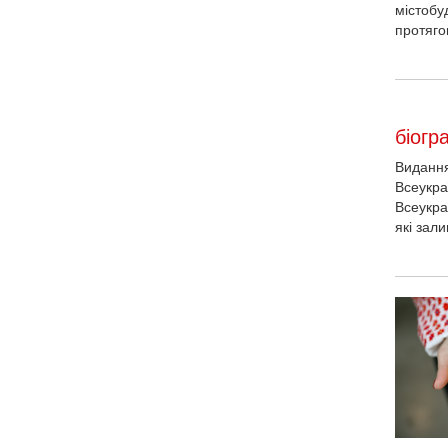
містобу
протяго
біогр
Видання
Всеукра
Всеукра
які зал