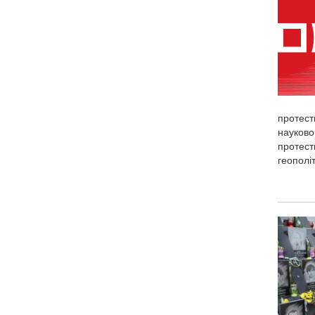
протестн
науково
протест
геополіт