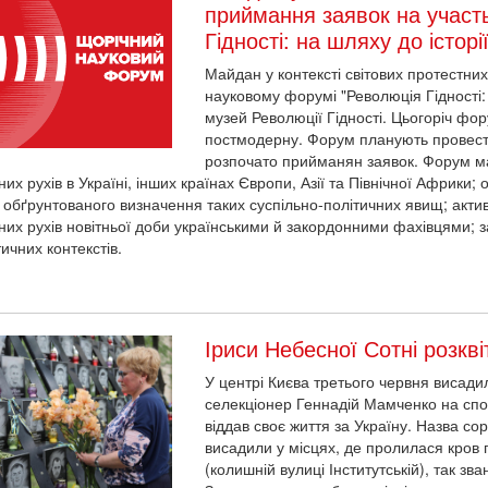
приймання заявок на участ
Гідності: на шляху до історії
Майдан у контексті світових протестних
науковому форумі "Революція Гідності: 
музей Революції Гідності. Цьогоріч ф
постмодерну. Форум планують провести
розпочато прийманян заявок. Форум ма
их рухів в Україні, інших країнах Європи, Азії та Північної Африки;
 обґрунтованого визначення таких суспільно-політичних явищ; актив
них рухів новітньої доби українськими й закордонними фахівцями; з
ичних контекстів.
Іриси Небесної Сотні розкві
У центрі Києва третього червня висадил
селекціонер Геннадій Мамченко на спо
віддав своє життя за Україну. Назва со
висадили у місцях, де пролилася кров п
(колишній вулиці Інститутській), так зв