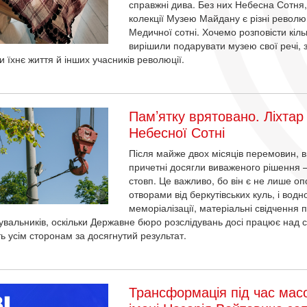
справжні дива. Без них Небесна Сотня
колекції Музею Майдану є різні революці
Медичної сотні. Хочемо розповісти кільк
вирішили подарувати музею свої речі, зб
и їхнє життя й інших учасників революції.
Пам’ятку врятовано. Ліхтар
Небесної Сотні
Після майже двох місяців перемовин, в
причетні досягли виваженого рішення 
стовп. Це важливо, бо він є не лише оп
отворами від беркутівських куль, і вод
меморіалізації, матеріальні свідчення 
увальників, оскільки Державне бюро розслідувань досі працює над
ть усім сторонам за досягнутий результат.
Трансформація під час мас