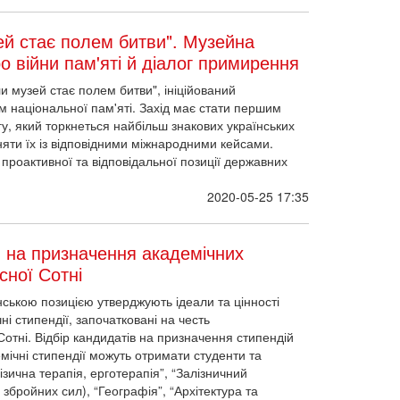
ей стає полем битви". Музейна
о війни пам'яті й діалог примирення
ли музей стає полем битви", ініційований
ом національної пам'яті. Захід має стати першим
у, який торкнеться найбільш знакових українських
няти їх із відповідними міжнародними кейсами.
 проактивної та відповідальної позиції державних
2020-05-25 17:35
в на призначення академічних
сної Сотні
ською позицією утверджують ідеали та цінності
ні стипендії, започатковані на честь
тні. Відбір кандидатів на призначення стипендій
мічні стипендії можуть отримати студенти та
зична терапія, ерготерапія”, “Залізничний
 збройних сил), “Географія”, “Архітектура та