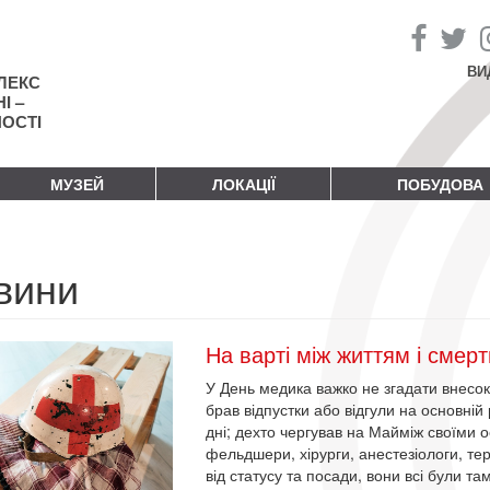
ВИ
ЛЕКС
І –
НОСТІ
МУЗЕЙ
ЛОКАЦІЇ
ПОБУДОВА
вини
На варті між життям і смерт
У День медика важко не згадати внесок
брав відпустки або відгули на основній
дні; дехто чергував на Майміж своїми 
фельдшери, хірурги, анестезіологи, те
від статусу та посади, вони всі були т