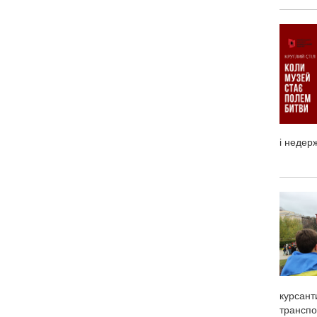
і недер
курсант
транспор