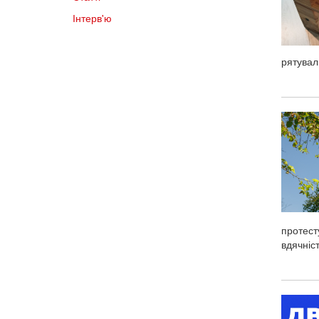
Інтерв'ю
рятувал
протест
вдячніс