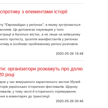
 спротиву з елементами історії
ту "Євромайдан у регіонах", в якому зустрічаються
сників. Це допомагає науковцям у їхніх
страції в багатьох містах, а не лише на київському
ичного протесту, зусилля маніфестантів у регіонах
ротиву в особливо проблемному регіоні розповіли
2020-05-26 16:48
ти: організатори розкажуть про долю
20 році
ідом у час вимушеного карантинного застою Музей
орів українських історичних фестивалів. Щороку
ивалів, у тому числі й історичного спрямування.
ння в коментарях до трансляції.
2020-05-26 00:46