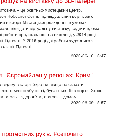
прошує на виставку до 3D-галереї
йтовича – це освітньо-мистецький центр,
оя Небесної Сотні. Індивідуальний вернісаж є
ий в історії Мистецької резиденції в умовах
оже відвідати віртуальну виставку, сидячи вдома
иї роботи представлено на виставці, у 2014 році
ї Гідності. У 2016 році дві роботи художника з
олюції Гідності.
2020-06-10 16:47
я "Євромайдан у регіонах: Крим"
ідліку в історії України, якщо не сказати –
ії такого масштабу не відбуваються без жертв. Хтось
м, хтось – здоров’ям, а хтось – домом.
2020-06-09 15:57
х протестних рухів. Розпочато