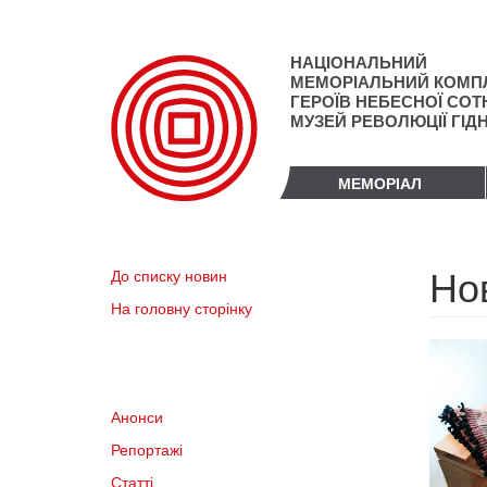
Перейти
до
основного
НАЦІОНАЛЬНИЙ
матеріалу
МЕМОРІАЛЬНИЙ КОМП
ГЕРОЇВ НЕБЕСНОЇ СОТН
МУЗЕЙ РЕВОЛЮЦІЇ ГІД
МЕМОРІАЛ
Но
До списку новин
На головну сторінку
Анонси
Репортажі
Статті