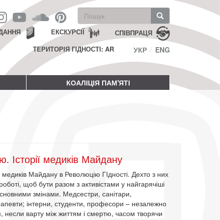
Пошукова
форма
Пошук
ДАННЯ
ЕКСКУРСІЇ
СПІВПРАЦЯ
ТЕРИТОРІЯ ГІДНОСТІ: AR
УКР
ENG
КОАЛІЦІЯ ПАМ'ЯТІ
ю. Історії медиків Майдану
 медиків Майдану в Революцію ГІдності. Дехто з них
 роботі, щоб бути разом з активістами у найгарячіші
основними змінами. Медсестри, санітари,
рапевти; інтерни, студенти, професори – незалежно
ам, несли варту між життям і смертю, часом творячи