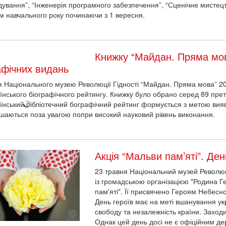
дування”, “Інженерія програмного забезпечення”, “Сценічне мистецт
м навчального року починаючи з 1 вересня.
Книжку “Майдан. Пряма мо
афічних видань
 Національного музею Революції Гідності “Майдан. Пряма мова” 201
їнського біографічного рейтингу. Книжку було обрано серед 89 прете
їнський бібліотечний бографічний рейтинг формується з метою виявл
ишаються поза увагою попри високий науковий рівень виконання.
Акція “Мальви пам’яті”. Де
23 травня Національний музей Революц
із громадською організацією "Родина Г
пам'яті". Її присвячено Героям Небесно
День героїв має на меті вшанування укр
свободу та незалежність країни. Заходи
Однак цей день досі не є офіційним д