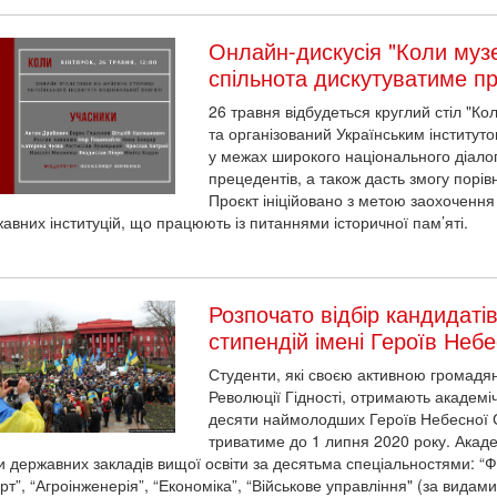
Онлайн-дискусія "Коли муз
спільнота дискутуватиме пр
26 травня відбудеться круглий стіл "Ко
та організований Українським інститут
у межах широкого національного діалог
прецедентів, а також дасть змогу порів
Проєкт ініційовано з метою заохочення
жавних інституцій, що працюють із питаннями історичної пам’яті.
Розпочато відбір кандидаті
стипендій імені Героїв Небе
Студенти, які своєю активною громадян
Революції Гідності, отримають академіч
десяти наймолодших Героїв Небесної Со
триватиме до 1 липня 2020 року. Акаде
и державних закладів вищої освіти за десятьма спеціальностями: “Фі
т”, “Агроінженерія”, “Економіка”, “Військове управління" (за видами