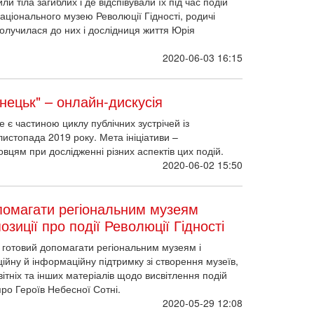
ли тіла загиблих і де відспівували їх під час подій
 Національного музею Революції Гідності, родичі
 Долучилася до них і дослідниця життя Юрія
2020-06-03 16:15
нецьк" – онлайн-дискусія
 є частиною циклу публічних зустрічей із
истопада 2019 року. Мета ініціативи –
вцям при дослідженні різних аспектів цих подій.
2020-06-02 15:50
помагати регіональним музеям
зиції про події Революції Гідності
 готовий допомагати регіональним музеям і
ійну й інформаційну підтримку зі створення музеїв,
ітніх та інших матеріалів щодо висвітлення подій
про Героїв Небесної Сотні.
2020-05-29 12:08