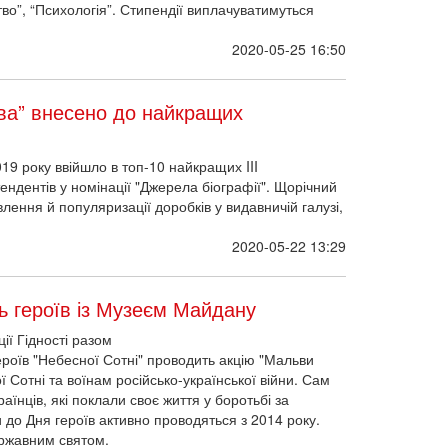
во”, “Психологія”. Стипендії виплачуватимуться
2020-05-25 16:50
ва” внесено до найкращих
9 року ввійшло в топ-10 найкращих III
ндентів у номінації "Джерела біографії". Щорічний
ення й популяризації доробків у видавничій галузі,
2020-05-22 13:29
нь героїв із Музеєм Майдану
ії Гідності разом
ероїв "Небесної Сотні" проводить акцію "Мальви
ї Сотні та воїнам російсько-української війни. Сам
аїнців, які поклали своє життя у боротьбі за
 до Дня героїв активно проводяться з 2014 року.
ержавним святом.