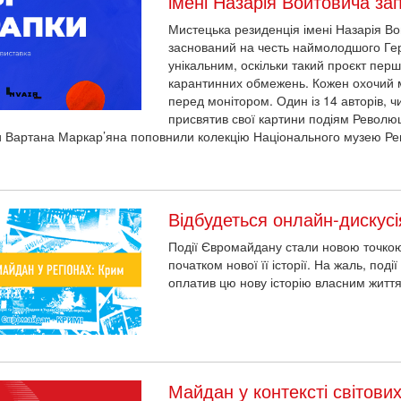
імені Назарія Войтовича за
Мистецька резиденція імені Назарія Во
заснований на честь наймолодшого Гер
унікальним, оскільки такий проєкт перш
карантинних обмежень. Кожен охочий м
перед монітором. Один із 14 авторів, ч
присвятив свої картини подіям Революці
и
Вартана Маркар’яна поповнили колекцію Національного музею Рев
Відбудеться онлайн-дискусі
Події Євромайдану стали новою точкою в
початком нової її історії. На жаль, под
оплатив цю нову історію власним життя
Майдан у контексті світови