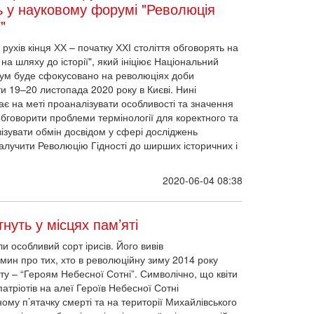
ь у науковому форумі "Революція
"
 рухів кінця ХХ – початку ХХІ століття обговорять на
на шляху до історії", який ініціює Національний
орум буде сфокусовано на революціях доби
 19–20 листопада 2020 року в Києві. Нині
є на меті проаналізувати особливості та значення
 обговорити проблеми термінології для коректного та
ізувати обмін досвідом у сфері досліджень
алучити Революцію Гідності до ширших історичних і
2020-06-04 08:38
тнуть у місцях пам’яті
и особливий сорт ірисів. Його вивів
мин про тих, хто в революційну зиму 2014 року
рту – “Героям Небесної Сотні”. Символічно, що квіти
атріотів на алеї Героїв Небесної Сотні
аному п’ятачку смерті та на території Михайлівського