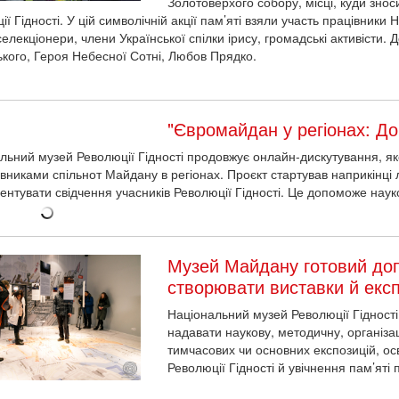
Золотоверхого собору, місці, куди зноси
ї Гідності. У цій символічній акції пам’яті взяли участь працівники
селекціонери, члени Української спілки ірису, громадські активісти.
кого, Героя Небесної Сотні, Любов Прядко.
"Євромайдан у регіонах: До
льний музей Революції Гідності продовжує онлайн-дискутування, яке
вниками спільнот Майдану в регіонах. Проєкт стартував наприкінці л
ентувати свідчення учасників Революції Гідності. Це допоможе науко
Музей Майдану готовий до
створювати виставки й експо
Національний музей Революції Гідності
надавати наукову, методичну, організац
тимчасових чи основних експозицій, осв
Революції Гідності й увічнення пам’яті 