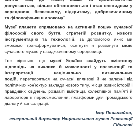
допускається, вільно обговорюється і стає очевидним у
середовищі безпечному, відкритому, доброзичливому
та філософськи широкому".
Музеї планети спрямовано на активний пошук сучасної
філософії свого буття, стратегій розвитку, нового
інструментарію та технологій,
за допомогою яких ми
зможемо трансформуватися, осягнути й розвинути місію
сучасного музею у швидкозмінному середовищі.
Тож віриться, що
музеї України знайдуть змістовну
відповідь на виклики й можливості у презентації та
інтерпретації національно визначальних
подій,
перетворяться на сучасні впливові й не залежні від
політичних кон’юктур заклади нового типу, місця живих історій і
правдивих свідчень, розмаїті вмістища колективної пам’яті й
лабораторії її переосмислення, платформи для громадського
діалогу й консолідації.
Ігор Пошивайло,
генеральний директор Національного музею Революції
Гідності