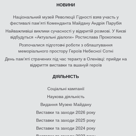
НОВИНИ
Національний музей Революції Гідності взяв участь у
фестивалі пам'яті Коменданта Майдану Андрія Парубія
Найважливіші виклики сучасності у відкритій розмові. У Києві
відбудуться «Актуальні діалоги» Ростислава Прокопюка
Розпочалися підготовчі роботи з облаштування
меморіального простору Героїв Небесної Сотні
День памʼяті страчених під час теракту в Оленівці: прийди на
відкриття виставки та вшануй героїв
ДІЯЛЬНІСТЬ
Соціальні кампанії
Наукова діяльність
Видання Музею Майдану
Виставки та заходи 2026 року
Виставки та заходи 2025 року
Виставки та заходи 2024 року
Виставки та заходи 2023 року