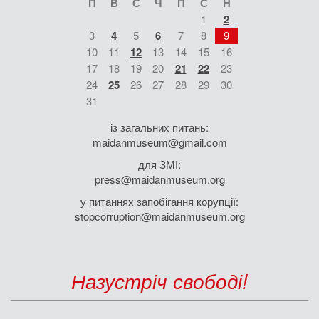
П
В
С
Ч
П
С
Н
1
2
3
4
5
6
7
8
9
10
11
12
13
14
15
16
17
18
19
20
21
22
23
24
25
26
27
28
29
30
31
із загальних питань:
maidanmuseum@gmail.com
для ЗМІ:
press@maidanmuseum.org
у питаннях запобігання корупції:
stopcorruption@maidanmuseum.org
Назустріч свободі!