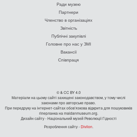
Ради музею
Партнери
Членство в організаціях
Звітність
Публічні закупівлі
Головне про нас у ЗМІ
Вакансії
Співпраця
© & CC BY 4.0
Матеріали на цьому сайті захищені законодавством, у тому числі
законами про авторське право.
При передруку на iнтернет-сайтах обов’язкова відкрита для пошуковиків
гiперланка на maidanmuseum.org.
Дизайн сайту - Національний музей Революції Гідності
Розроблення сайту -
Divilon
.