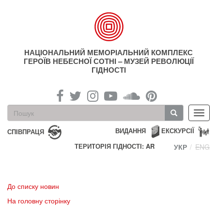
Перейти
до
основного
матеріалу
НАЦІОНАЛЬНИЙ МЕМОРІАЛЬНИЙ КОМПЛЕКС
ГЕРОЇВ НЕБЕСНОЇ СОТНІ – МУЗЕЙ РЕВОЛЮЦІЇ
ГІДНОСТІ
Пошукова
Toggl
форма
navig
Пошук
ВИДАННЯ
ЕКСКУРСІЇ
СПІВПРАЦЯ
ТЕРИТОРІЯ ГІДНОСТІ: AR
УКР
ENG
До списку новин
На головну сторінку