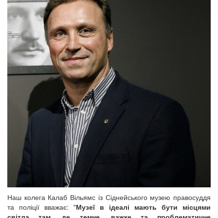
Наш колега Калаб Вільямс із Сіднейського музею правосуддя
та поліції вважає: "
Музеї в ідеалі мають бути місцями
світла там, де темне, важке та проблематичне