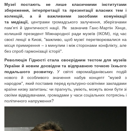
Музеї постають не лише класичними інститутами
збереження, інтерпретації та презентації власних тем і
колекцій, а й важливими засобами комунікації
та медіації,
центрами громадського залучення, зберігачами
пам'яті й ідентичності нації. Як зазначив Ганс-Мартін Хінце,
колишній президент Міжнародної ради музеїв (ІКОМ), під час
своєї лекції в Києві, "важливо, щоб музеї перетворювалися на
місця примирення – з минулим і між сторонами конфлікту, але
без спроб гармонізації історії".
Революція Гідності стала своєрідним тестом для музеїв
України й новим досвідом та відправною точкою їхнього
подальшого розвитку.
У світлі євромайданівських подій
нового й особливого значення набув концепт "музей з
народом", який поставив перед культурно-освітніми закладами
країни низку запитань: чи прагнуть, уміють, можуть вони бути зі
своїми відвідувачами, громадами у часи соціальних потрясінь і
політичного напруження?