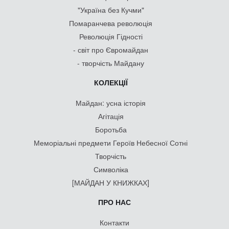
"Україна без Кучми"
Помаранчева революція
Революція Гідності
- світ про Євромайдан
- творчість Майдану
КОЛЕКЦІЇ
Майдан: усна історія
Агітація
Боротьба
Меморіальні предмети Героїв Небесної Сотні
Творчість
Символіка
[МАЙДАН У КНИЖКАХ]
ПРО НАС
Контакти