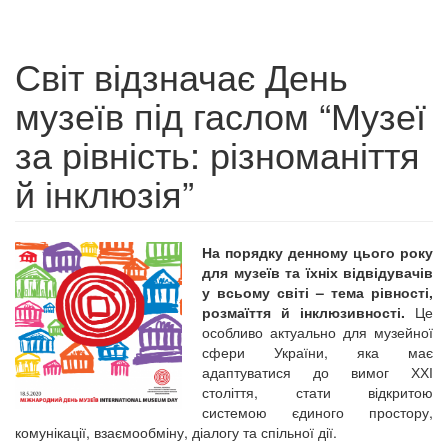
Світ відзначає День
музеїв під гаслом “Музеї
за рівність: різноманіття
й інклюзія”
На порядку денному цього року
для музеїв та їхніх відвідувачів
у всьому світі – тема рівності,
розмаїття й інклюзивності.
Це
особливо актуально для музейної
сфери України, яка має
адаптуватися до вимог ХХІ
століття, стати відкритою
системою єдиного простору,
комунікації, взаємообміну, діалогу та спільної дії.