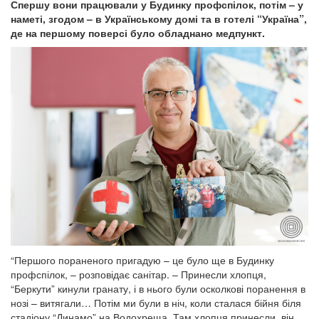
Спершу вони працювали у Будинку профспілок, потім – у
наметі, згодом – в Українському домі та в готелі “Україна”,
де на першому поверсі було обладнано медпункт.
“Першого пораненого пригадую – це було ще в Будинку
профспілок, – розповідає санітар. – Принесли хлопця,
“Беркути” кинули гранату, і в нього були осколкові поранення в
нозі – витягали… Потім ми були в ніч, коли сталася бійня біля
стадіону “Динамо” на Водохреща. Там хлопця принесли, він