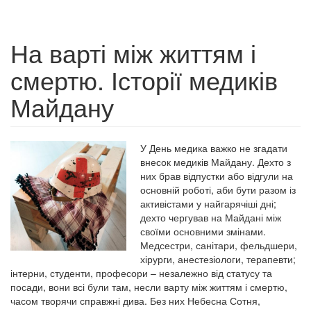
На варті між життям і
смертю. Історії медиків
Майдану
У День медика важко не згадати
внесок медиків Майдану. Дехто з
них брав відпустки або відгули на
основній роботі, аби бути разом із
активістами у найгарячіші дні;
дехто чергував на Майдані між
своїми основними змінами.
Медсестри, санітари, фельдшери,
хірурги, анестезіологи, терапевти;
інтерни, студенти, професори – незалежно від статусу та
посади, вони всі були там, несли варту між життям і смертю,
часом творячи справжні дива. Без них Небесна Сотня,