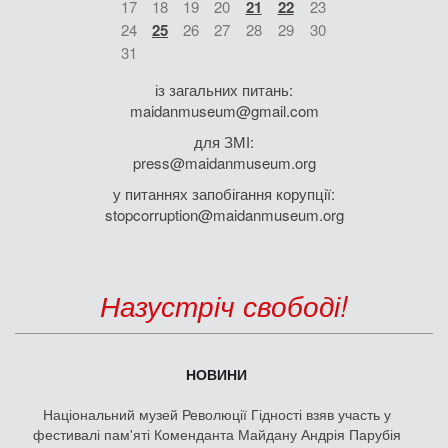
17
18
19
20
21
22
23
24
25
26
27
28
29
30
31
із загальних питань:
maidanmuseum@gmail.com
для ЗМІ:
press@maidanmuseum.org
у питаннях запобігання корупції:
stopcorruption@maidanmuseum.org
Назустріч свободі!
НОВИНИ
Національний музей Революції Гідності взяв участь у
фестивалі пам'яті Коменданта Майдану Андрія Парубія