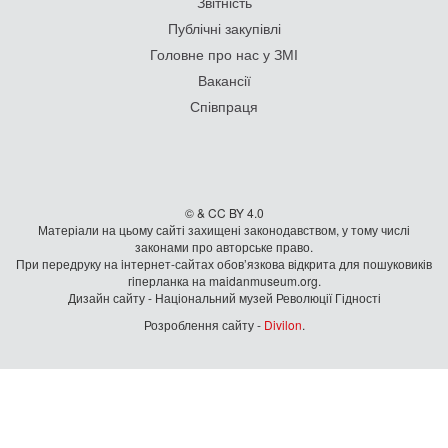
Звітність
Публічні закупівлі
Головне про нас у ЗМІ
Вакансії
Співпраця
© & CC BY 4.0
Матеріали на цьому сайті захищені законодавством, у тому числі
законами про авторське право.
При передруку на iнтернет-сайтах обов’язкова відкрита для пошуковиків
гiперланка на maidanmuseum.org.
Дизайн сайту - Національний музей Революції Гідності
Розроблення сайту -
Divilon
.