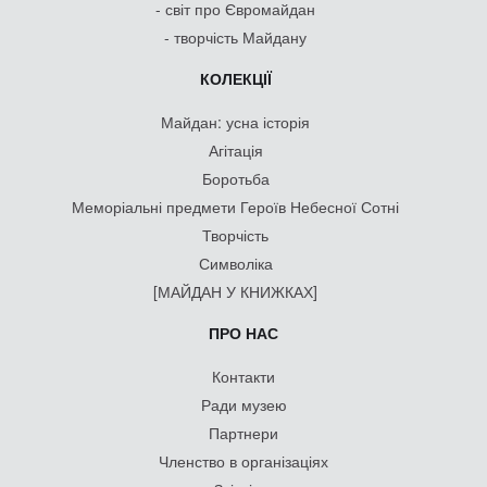
- світ про Євромайдан
- творчість Майдану
КОЛЕКЦІЇ
Майдан: усна історія
Агітація
Боротьба
Меморіальні предмети Героїв Небесної Сотні
Творчість
Символіка
[МАЙДАН У КНИЖКАХ]
ПРО НАС
Контакти
Ради музею
Партнери
Членство в організаціях