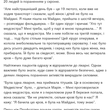
20 людей із пораненням у скроню.
“Але найстрашніший день був – це 19 лютого, коли вже не
ходив транспорт і сказали, щоб жінок і дітей не було на
Майдані. Я пішки пішла на Майдан, прийшла о шостій вечора,
– розповідає фельдшерка. – Біг один хірург і кричав: “Хто тут
медсестра? Мені треба, щоб у парі зі мною працювала…” Я
сказала, що я медсестра. Ми з ним побігли на третій поверх, і
тоді… тоді було стільки поранених! Цей хірург оперував, я
колола знеболювальне та протиправцеву сироватку. І нас було
десь усього двадцять медиків, і серед них була одна жінка, яка
прибирала. Їй було за сімдесят, може. Вона весь час витирала
кров – було дуже багато крові”.
Найтяжчих пацієнтів одразу ж відправляли до лікарні. Однак
важливо було знати, куди саме їх відправляти безпечно, адже з
деяких лікарень поранених активістів викрадали силовики.
“Була одна лікарня, яка приймала тітушків. Це в основному в
Медмістечк” було, – ділиться Марія. – Мені проговорилася
одна медсестра, коли я з переломом руки 8 березня попала,
вона сказала: “Ви не уявляєте, скільки крові було в нас!” Я
кажу: “Я бачила цю кров, я була на Майдані, тому знаю”.
Перш ніж Профспілки почали горіти, активістів труїли газом.