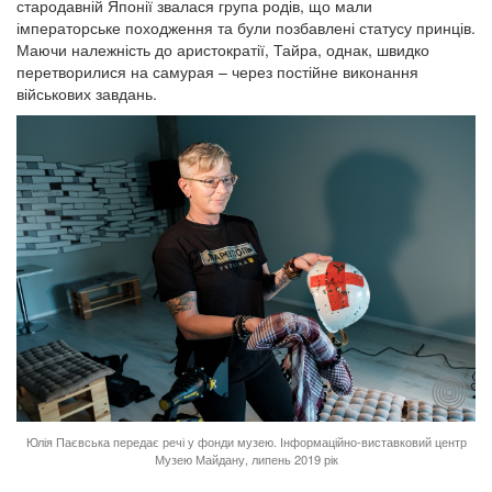
стародавній Японії звалася група родів, що мали
імператорське походження та були позбавлені статусу принців.
Маючи належність до аристократії, Тайра, однак, швидко
перетворилися на самурая – через постійне виконання
військових завдань.
Юлія Паєвська передає речі у фонди музею. Інформаційно-виставковий центр
Музею Майдану, липень 2019 рік