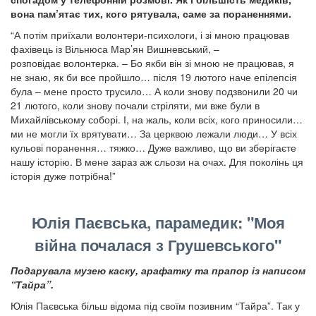
вона пам’ятає тих, кого рятувала, саме за пораненнями.
“А потім приїхали волонтери-психологи, і зі мною працював
фахівець із Вільнюса Мар’ян Вишневський, –
розповідає волонтерка. – Бо якби він зі мною не працював, я
не знаю, як би все пройшло… після 19 лютого наче епілепсія
була – мене просто трусило… А коли знову подзвонили 20 чи
21 лютого, коли знову почали стріляти, ми вже були в
Михайлівському соборі. І, на жаль, коли всіх, кого приносили…
ми не могли їх врятувати… За церквою лежали люди… У всіх
кульові поранення… тяжко… Дуже важливо, що ви зберігаєте
нашу історію. В мене зараз аж сльози на очах. Для поколінь ця
історія дуже потрібна!”
Юлія Паєвська, парамедик: "Моя
війна почалася з Грушевського"
Подарувала музею каску, арафатку та прапор із написом
“Тайра”.
Юлія Паєвська більш відома під своїм позивним “Тайра”. Так у