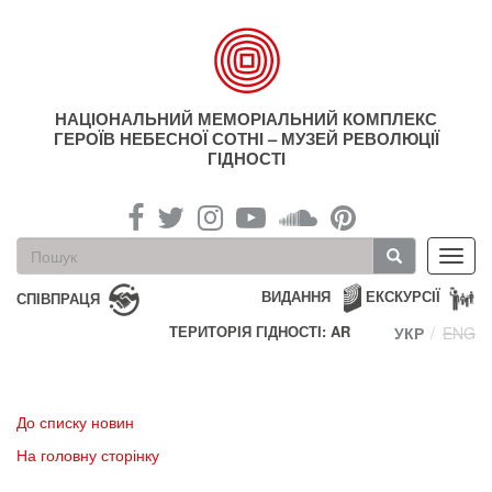
Перейти
до
основного
матеріалу
НАЦІОНАЛЬНИЙ МЕМОРІАЛЬНИЙ КОМПЛЕКС
ГЕРОЇВ НЕБЕСНОЇ СОТНІ – МУЗЕЙ РЕВОЛЮЦІЇ
ГІДНОСТІ
Пошукова
Toggl
форма
navig
Пошук
ВИДАННЯ
ЕКСКУРСІЇ
СПІВПРАЦЯ
ТЕРИТОРІЯ ГІДНОСТІ: AR
УКР
ENG
До списку новин
На головну сторінку