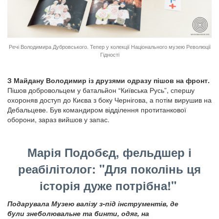
Речі Володимира Дубровського. Тепер у колекції Національного музею Революції
Гідності
З Майдану Володимир із друзями одразу пішов на фронт.
Пішов добровольцем у батальйон “Київська Русь”, спершу
охороняв доступ до Києва з боку Чернігова, а потім вирушив на
Дебальцеве. Був командиром відділення протитанкової
оборони, зараз вийшов у запас.
Марія Подобєд, фельдшер і
реабілітолог: "Для поколінь ця
історія дуже потрібна!"
Подарувала Музею валізу з-під інструментів, де
були знеболювальне та бинти, одяг, на