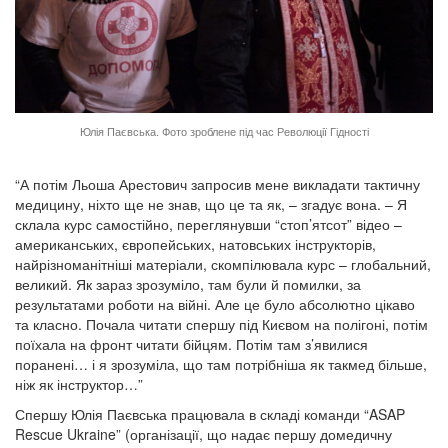
Юлія Паєвська. Фото зроблене під час Революції Гідності
“А потім Льоша Арестович запросив мене викладати тактичну
медицину, ніхто ще не знав, що це та як, – згадує вона. – Я
склала курс самостійно, переглянувши “стоп’ятсот” відео –
американських, європейських, натовських інструкторів,
найрізноманітніші матеріали, скомпілювала курс – глобальний,
великий. Як зараз зрозуміло, там були й помилки, за
результатами роботи на війні. Але це було абсолютно цікаво
та класно. Почала читати спершу під Києвом на полігоні, потім
поїхала на фронт читати бійцям. Потім там з’явилися
поранені… і я зрозуміла, що там потрібніша як такмед більше,
ніж як інструктор…”
Спершу Юлія Паєвська працювала в складі команди “ASAP
Rescue Ukraine” (організації, що надає першу домедичну