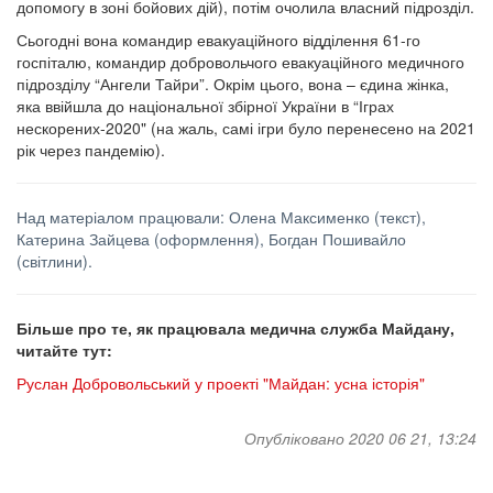
допомогу в зоні бойових дій), потім очолила власний підрозділ.
Сьогодні вона командир евакуаційного відділення 61-го
госпіталю, командир добровольчого евакуаційного медичного
підрозділу “Ангели Тайри”. Окрім цього, вона – єдина жінка,
яка ввійшла до національної збірної України в “Іграх
нескорених-2020" (на жаль, самі ігри було перенесено на 2021
рік через пандемію).
Над матеріалом працювали: Олена Максименко (текст),
Катерина Зайцева (оформлення), Богдан Пошивайло
(світлини).
Більше про те, як працювала медична служба Майдану,
читайте тут:
Руслан Добровольський у проекті "Майдан: усна історія"
Опубліковано 2020 06 21, 13:24