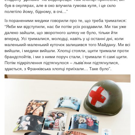
був в окулярах, але в око влучила гумова куля, і це скло
полетіло йому, бідному, в очі…”
Із пораненими медики говорили про те, що треба триматися:
“Якби ми відступили, нас би потім усіх роздавили. Ми так уже
далеко зайшли, що зворотного шляху не було, тільки йти
вперед. Усі трималися, молодці, навіть у ці останні дні, коли
маленький-маленький куточок залишився того Майдану. Ми всі
вийшли, і медики вийшли. Хлопці стояли, щити тримали проти
брандспойтів, і ми з ними поруч стали, і тримали ті самі щити.
Потім підкріплення підтягнулося – львів’яни підтягнулися,
здається, з Франківська хлопці приїхали… Таке було”.