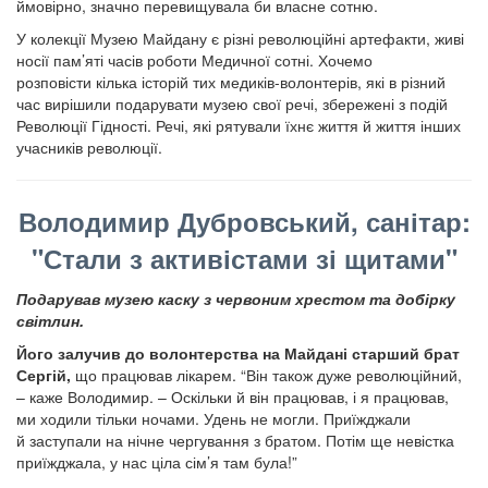
ймовірно, значно перевищувала би власне сотню.
У колекції Музею Майдану є різні революційні артефакти, живі
носії пам’яті часів роботи Медичної сотні. Хочемо
розповісти кілька історій тих медиків-волонтерів, які в різний
час вирішили подарувати музею свої речі, збережені з подій
Революції Гідності. Речі, які рятували їхнє життя й життя інших
учасників революції.
Володимир Дубровський, санітар:
"Стали з активістами зі щитами"
Подарував музею каску з червоним хрестом та добірку
світлин.
Його залучив до волонтерства на Майдані старший брат
Сергій,
що працював лікарем. “Він також дуже революційний,
– каже Володимир. – Оскільки й він працював, і я працював,
ми ходили тільки ночами. Удень не могли. Приїжджали
й заступали на нічне чергування з братом. Потім ще невістка
приїжджала, у нас ціла сім’я там була!”