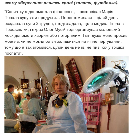
якому збереглися рештки крові (халати, футболка).
“Спочатку я допомагала фінансово, – розповідає Марія. –
Почала купувати продукти… Перевтомилася – цілий день
роздавала супи 2 грудня, і тоді згадала, що я медик. Пішла в
Профспілки, і якраз Олег Мусій тоді організував маленький
кіоск допомоги хворим або потерпілим. І він дуже мене просив,
мовляв, чи не могли би ви залишитися на нічне чергування,
тому що я так втомився, цілий день не їв, не пив, хочу трішки
поспати”.