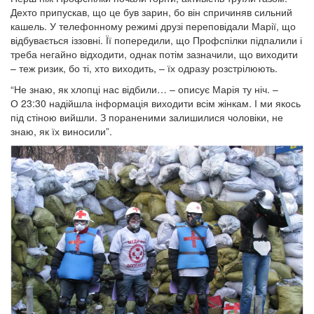
Дехто припускав, що це був зарин, бо він спричиняв сильний
кашель. У телефонному режимі друзі переповідали Марії, що
відбувається іззовні. Її попередили, що Профспілки підпалили і
треба негайно відходити, однак потім зазначили, що виходити
– теж ризик, бо ті, хто виходить, – їх одразу розстрілюють.
“Не знаю, як хлопці нас відбили… – описує Марія ту ніч. –
О 23:30 надійшла інформація виходити всім жінкам. І ми якось
під стіною вийшли. З пораненими залишилися чоловіки, не
знаю, як їх виносили”.