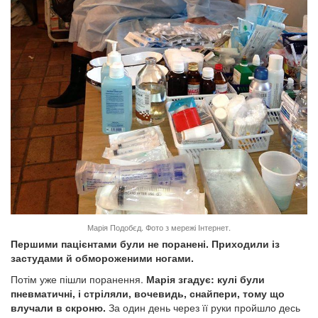
Марія Подобєд. Фото з мережі Інтернет.
Першими пацієнтами були не поранені. Приходили із
застудами й обмороженими ногами.
Потім уже пішли поранення.
Марія згадує: кулі були
пневматичні, і стріляли, вочевидь, снайпери, тому що
влучали в скроню.
За один день через її руки пройшло десь