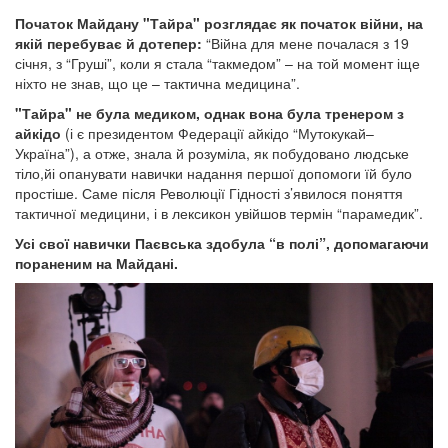
Початок Майдану "Тайра" розглядає як початок війни, на
якій перебуває й дотепер:
“Війна для мене почалася з 19
січня, з “Груші”, коли я стала “такмедом” – на той момент іще
ніхто не знав, що це – тактична медицина”.
"Тайра" не була медиком, однак вона була тренером з
айкідо
(і є президентом Федерації айкідо “Мутокукай–
Україна”), а отже, знала й розуміла, як побудовано людське
тіло,йі опанувати навички надання першої допомоги їй було
простіше. Саме після Революції Гідності з’явилося поняття
тактичної медицини, і в лексикон увійшов термін “парамедик”.
Усі свої навички Паєвська здобула “в полі”, допомагаючи
пораненим на Майдані.