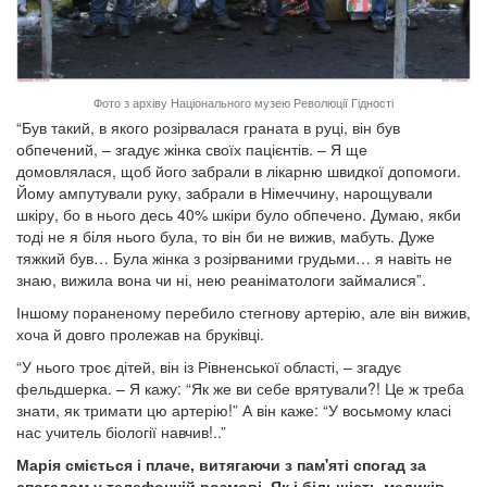
Фото з архіву Національного музею Революції Гідності
“Був такий, в якого розірвалася граната в руці, він був
обпечений, – згадує жінка своїх пацієнтів. – Я ще
домовлялася, щоб його забрали в лікарню швидкої допомоги.
Йому ампутували руку, забрали в Німеччину, нарощували
шкіру, бо в нього десь 40% шкіри було обпечено. Думаю, якби
тоді не я біля нього була, то він би не вижив, мабуть. Дуже
тяжкий був… Була жінка з розірваними грудьми… я навіть не
знаю, вижила вона чи ні, нею реаніматологи займалися”.
Іншому пораненому перебило стегнову артерію, але він вижив,
хоча й довго пролежав на бруківці.
“У нього троє дітей, він із Рівненської області, – згадує
фельдшерка. – Я кажу: “Як же ви себе врятували?! Це ж треба
знати, як тримати цю артерію!” А він каже: “У восьмому класі
нас учитель біології навчив!..”
Марія сміється і плаче, витягаючи з пам'яті спогад за
спогадом у телефонній розмові. Як і більшість медиків,