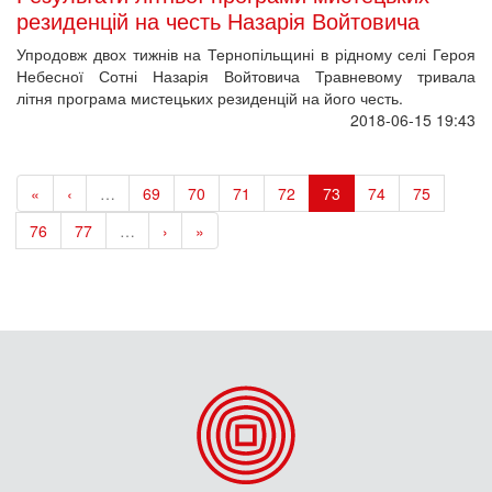
резиденцій на честь Назарія Войтовича
Упродовж двох тижнів на Тернопільщині в рідному селі Героя
Небесної Сотні Назарія Войтовича Травневому тривала
літня програма мистецьких резиденцій на його честь.
2018-06-15 19:43
«
‹
…
69
70
71
72
73
74
75
76
77
…
›
»