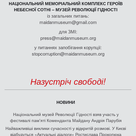
НАЦІОНАЛЬНИЙ МЕМОРІАЛЬНИЙ КОМПЛЕКС ГЕРОЇВ
НЕБЕСНОЇ СОТНІ – МУЗЕЙ РЕВОЛЮЦІЇ ГІДНОСТІ
із загальних питань:
maidanmuseum@gmail.com
для ЗМІ:
press@maidanmuseum.org
у питаннях запобігання корупції:
stopcorruption@maidanmuseum.org
Назустріч свободі!
НОВИНИ
Національний музей Революції Гідності взяв участь у
фестивалі пам'яті Коменданта Майдану Андрія Парубія
Найважливіші виклики сучасності у відкритій розмові. У Києві
відбудуться «Актуальні діалоги» Ростислава Прокопюка