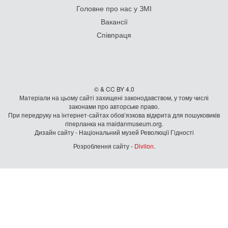
Головне про нас у ЗМІ
Вакансії
Співпраця
© & CC BY 4.0
Матеріали на цьому сайті захищені законодавством, у тому числі
законами про авторське право.
При передруку на iнтернет-сайтах обов’язкова відкрита для пошуковиків
гiперланка на maidanmuseum.org.
Дизайн сайту - Національний музей Революції Гідності
Розроблення сайту -
Divilon
.