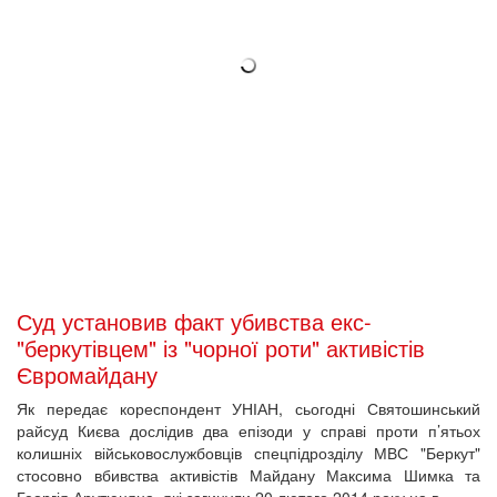
Суд установив факт убивства екс-
"беркутівцем" із "чорної роти" активістів
Євромайдану
Як передає кореспондент УНІАН, сьогодні Святошинський
райсуд Києва дослідив два епізоди у справі проти п’ятьох
колишніх військовослужбовців спецпідрозділу МВС "Беркут"
стосовно вбивства активістів Майдану Максима Шимка та
Георгія Арутюняна, які загинули 20 лютого 2014 року на в