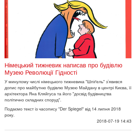
Німецький тижневик написав про будівлю
Музею Революції Гідності
У минулому числі німецького тижневика "Шпіґель" з’явився
допис про майбутню будівлю Музею Майдану в центрі Києва, її
архітектора Яна Кляйгуса та його "досвід будівництва
політично складних споруд".
Подаємо текст із часопису "Der Spiegel" від 14 липня 2018
року.
2018-07-19 14:43