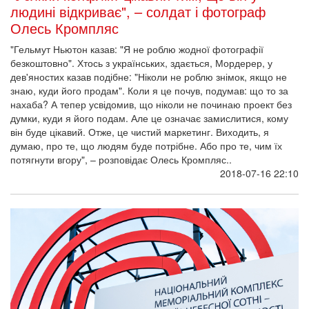
людині відкриває", – солдат і фотограф
Олесь Кромпляс
"Гельмут Ньютон казав: "Я не роблю жодної фотографії
безкоштовно". Хтось з українських, здається, Мордерер, у
дев'яностих казав подібне: "Ніколи не роблю знімок, якщо не
знаю, куди його продам". Коли я це почув, подумав: що то за
нахаба? А тепер усвідомив, що ніколи не починаю проект без
думки, куди я його подам. Але це означає замислитися, кому
він буде цікавий. Отже, це чистий маркетинг. Виходить, я
думаю, про те, що людям буде потрібне. Або про те, чим їх
потягнути вгору", – розповідає Олесь Кромпляс.. ​
2018-07-16 22:10