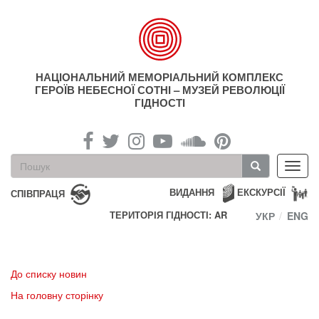
Перейти
до
основного
матеріалу
НАЦІОНАЛЬНИЙ МЕМОРІАЛЬНИЙ КОМПЛЕКС
ГЕРОЇВ НЕБЕСНОЇ СОТНІ – МУЗЕЙ РЕВОЛЮЦІЇ
ГІДНОСТІ
Пошукова
Toggl
форма
navig
Пошук
ВИДАННЯ
ЕКСКУРСІЇ
СПІВПРАЦЯ
ТЕРИТОРІЯ ГІДНОСТІ: AR
УКР
ENG
До списку новин
На головну сторінку