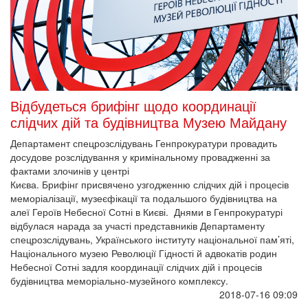
Відбудеться брифінг щодо координації
слідчих дій та будівництва Музею Майдану
Департамент спецрозслідувань Генпрокуратури провадить
досудове розслідування у кримінальному провадженні за
фактами злочинів у центрі
Києва. Брифінг присвячено узгодженню слідчих дій і процесів
меморіалізації, музеєфікації та подальшого будівництва на
алеї Героїв Небесної Сотні в Києві. Днями в Генпрокуратурі
відбулася нарада за участі представників Департаменту
спецрозслідувань, Українського інституту національної пам’яті,
Національного музею Революції Гідності й адвокатів родин
Небесної Сотні задля координації слідчих дій і процесів
будівництва меморіально-музейного комплексу.
2018-07-16 09:09