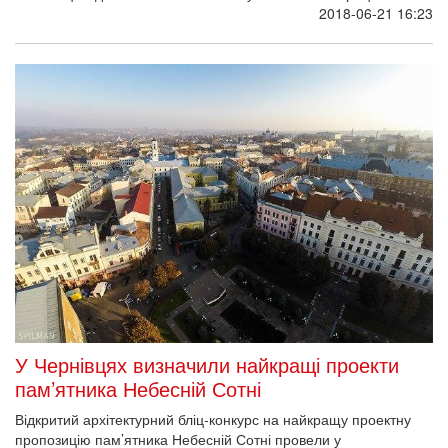
2018-06-21 16:23
У Чернівцях визначили найкращі проекти
пам’ятника Небесній Сотні
Відкритий архітектурний бліц-конкурс на найкращу проектну
пропозицію пам’ятника Небесній Сотні провели у