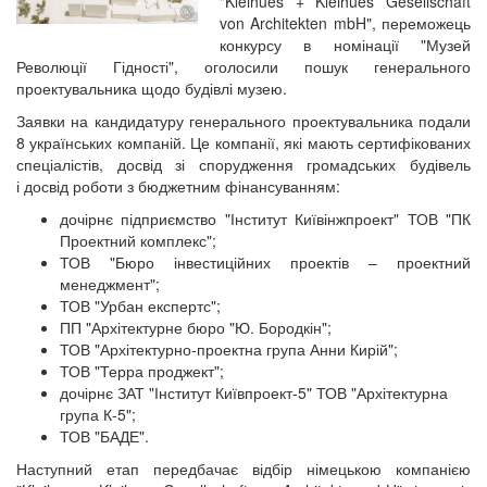
"Kleihues + Kleihues Gesellschaft
von Architekten mbH", переможець
конкурсу в номінації "Музей
Революції Гідності", оголосили пошук генерального
проектувальника щодо будівлі музею.
Заявки на кандидатуру генерального проектувальника подали
8 українських компаній. Це компанії, які мають сертифікованих
спеціалістів, досвід зі спорудження громадських будівель
і досвід роботи з бюджетним фінансуванням:
дочірнє підприємство "Інститут Київінжпроект" ТОВ "ПК
Проектний комплекс";
ТОВ "Бюро інвестиційних проектів – проектний
менеджмент";
ТОВ "Урбан експертс";
ПП "Архітектурне бюро "Ю. Бородкін";
ТОВ "Архітектурно-проектна група Анни Кирій";
ТОВ "Терра проджект";
дочірнє ЗАТ "Інститут Київпроект-5" ТОВ "Архітектурна
група К-5";
ТОВ "БАДЕ".
Наступний етап передбачає відбір німецькою компанією