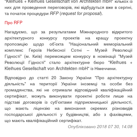
"Kleihues + Kleihues Gesellschaft von Architekten mbH" кількох із
них для проведення переговорів, які відбудуться вже в серпні,
та початок процедури
RFP
(
request
for
proposal
).
Про RFP
Нагадуємо, що за результатами Міжнародного відкритого
архітектурного конкурсу проектів на кращу проектну
пропозицію щодо об’єкта "Національний меморіальний
комплекс Героїв Небесної Сотні – Музей Революції
Гідності" (м. Київ) переможцем конкурсу в номінації "Музей
Революції Гідності" стало архітектурне бюро "Kleihues +
Kleihues Gesellschaft von Architekten mbH" із Німеччини.
Відповідно до статті 20 Закону України "Про архітектурну
діяльність" на території України іноземці та особи без
громадянства, які не отримали відповідний кваліфікаційний
сертифікат, можуть виконувати проектні роботи лише на
підставі договорів із суб'єктами підприємницької діяльності,
що мають ліцензію на виконання окремих різновидів
господарської діяльності у будівництві, або з фахівцями,
що мають кваліфікаційний сертифікат.
Опубліковано 2018 07 30, 14:08