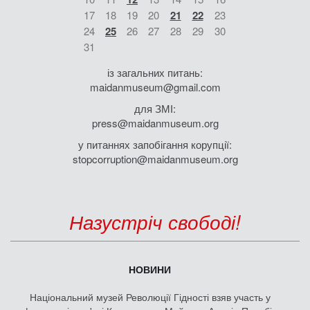
17
18
19
20
21
22
23
24
25
26
27
28
29
30
31
із загальних питань:
maidanmuseum@gmail.com
для ЗМІ:
press@maidanmuseum.org
у питаннях запобігання корупції:
stopcorruption@maidanmuseum.org
Назустріч свободі!
НОВИНИ
Національний музей Революції Гідності взяв участь у