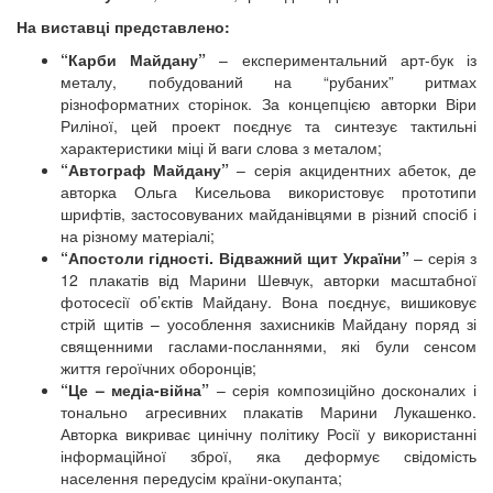
На виставці представлено:
“Карби Майдану”
– експериментальний арт-бук із
металу, побудований на “рубаних” ритмах
різноформатних сторінок. За концепцією авторки Віри
Риліної, цей проект поєднує та синтезує тактильні
характеристики міці й ваги слова з металом;
“Автограф Майдану”
– серія акцидентних абеток, де
авторка Ольга Кисельова використовує прототипи
шрифтів, застосовуваних майданівцями в різний спосіб і
на різному матеріалі;
“Апостоли гідності. Відважний щит України”
– серія з
12 плакатів від Марини Шевчук, авторки масштабної
фотосесії об’єктів Майдану. Вона поєднує, вишиковує
стрій щитів – уособлення захисників Майдану поряд зі
священними гаслами-посланнями, які були сенсом
життя героїчних оборонців;
“Це – медіа-війна”
– серія композиційно досконалих і
тонально агресивних плакатів Марини Лукашенко.
Авторка викриває цинічну політику Росії у використанні
інформаційної зброї, яка деформує свідомість
населення передусім країни-окупанта;