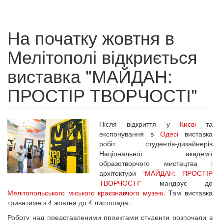
На початку жовтня в
Мелітополі відкриється
виставка "МАЙДАН:
ПРОСТІР ТВОРЧОСТІ"
Після відкриття у
Києві
та
експонування в
Одесі
виставка
робіт студентів-дизайнерів
Національної академії
образотворчого мистецтва і
архітектури
“МАЙДАН: ПРОСТІР
ТВОРЧОСТІ”
мандрує до
Мелітопольського міського краєзнавчого музею
. Там виставка
триватиме з 4 жовтня до 4 листопада.
Роботу над представленими проектами студенти розпочали в