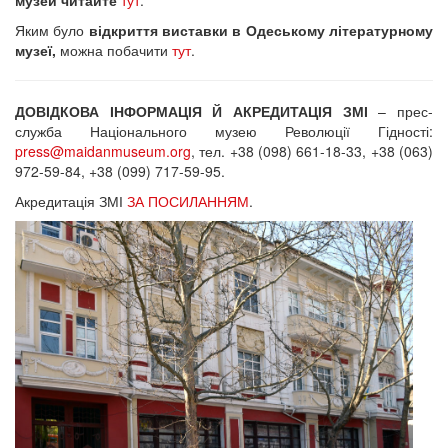
музей читайте
тут
.
Яким було
відкриття виставки в Одеському літературному
музеї,
можна побачити
тут
.
ДОВІДКОВА ІНФОРМАЦІЯ Й АКРЕДИТАЦІЯ ЗМІ
– прес-
служба Національного музею Революції Гідності:
press@maidanmuseum.org
, тел. +38 (098) 661-18-33, +38 (063)
972-59-84, +38 (099) 717-59-95.
Акредитація ЗМІ
ЗА ПОСИЛАННЯМ
.