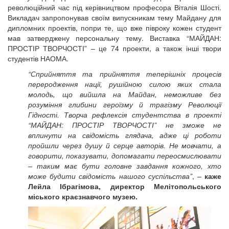
революційний час під керівництвом професора Віталія Шості.
Викладач запропонував своїм випускникам тему Майдану для
дипломних проектів, попри те, що вже півроку кожен студент
мав затверджену персональну тему. Виставка “МАЙДАН:
ПРОСТІР ТВОРЧОСТІ” – це 74 проекти, а також інші твори
студентів НАОМА.
“Сприйняття та прийняття теперішніх процесів
переродження нації, рушійною силою яких стала
молодь, що вийшла на Майдан, неможливе без
розуміння глибини героїзму й трагізму Революції
Гідності. Творча рефлексія студентства в проекті
“МАЙДАН: ПРОСТІР ТВОРЧОСТІ” не зможе не
вплинути на свідомість глядача, адже ці роботи
пройшли через душу й серце авторів. Не мовчати, а
говорити, показувати, допомагати переосмислювати
– таким має бути головне завдання кожного, хто
може будити свідомість нашого суспільства”
, –
каже
Лейла Ібрагімова, директор Мелітопольського
міського краєзнавчого музею.