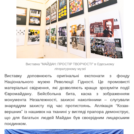
Виставка "МАЙДАН: ПРОСТІР ТВОРЧОСТІ" в Одеському
літературному музеї
Виставку доповнюють оригінальні експонати з фонду
Національного музею Революції Гідності. Це промовисті
матеріальні свідчення, які дозволяють краще зрозуміти події
Євромайдану. Бейсбольна бита, каска з зображенням
монумента Незалежності, захисні наколінники – слугували
знаряддям захисту під час протистоянь. Аплікація “Козак-
вершник” із нашивок на тканині у вигляді прапора демонструє,
що для багатьох людей Майдан був своєрідним лицарським
поєдинком.