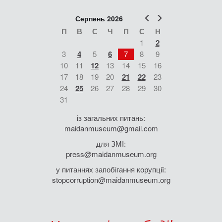
Попер
Наст
Серпень 2026
П
В
С
Ч
П
С
Н
1
2
3
4
5
6
7
8
9
10
11
12
13
14
15
16
17
18
19
20
21
22
23
24
25
26
27
28
29
30
31
із загальних питань:
maidanmuseum@gmail.com
для ЗМІ:
press@maidanmuseum.org
у питаннях запобігання корупції:
stopcorruption@maidanmuseum.org