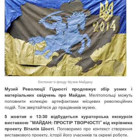
Експонат із фонду Музею Майдану
Музей Революції Гідності продовжує збір усних і
матеріальних свідчень про Майдан
​. Мелітопольці можуть
поповнити колекцію артефактами місцевих революційних
подій. Тож звертайтеся до працівників музею.
5 жовтня о 13:30 відбудеться кураторська екскурсія
виставкою
“МАЙДАН: ПРОСТІР ТВОРЧОСТІ” від керівника
проекту Віталія Шості
. Поговоримо про контекст створення
виставкового проекту, історії його учасників та окремі роботи.