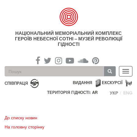
Перейти
до
основного
матеріалу
НАЦІОНАЛЬНИЙ МЕМОРІАЛЬНИЙ КОМПЛЕКС
ГЕРОЇВ НЕБЕСНОЇ СОТНІ – МУЗЕЙ РЕВОЛЮЦІЇ
ГІДНОСТІ
Пошукова
Toggl
форма
navig
Пошук
ВИДАННЯ
ЕКСКУРСІЇ
СПІВПРАЦЯ
ТЕРИТОРІЯ ГІДНОСТІ: AR
УКР
ENG
До списку новин
На головну сторінку