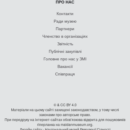
ПРО НАС
Контакти
Ради музею
Партнери
Членство в організаціях
Звітність
Публічні закупівлі
Головне про нас у ЗМІ
Вакансії
Співпраця
© & CC BY 4.0
Матеріали на цьому сайті захищені законодавством, у тому числі
законами про авторське право.
При передруку на iнтернет-сайтах обов’язкова відкрита для пошуковиків
гiперланка на maidanmuseum.org.
Дизайн сайту - Національний музей Революції Гідності