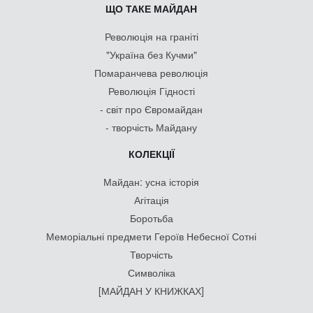
ЩО ТАКЕ МАЙДАН
Революція на граніті
"Україна без Кучми"
Помаранчева революція
Революція Гідності
- світ про Євромайдан
- творчість Майдану
КОЛЕКЦІЇ
Майдан: усна історія
Агітація
Боротьба
Меморіальні предмети Героїв Небесної Сотні
Творчість
Символіка
[МАЙДАН У КНИЖКАХ]