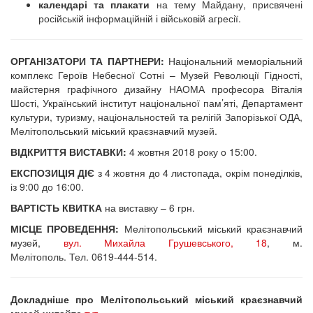
календарі та плакати
на тему Майдану, присвячені
російській інформаційній і військовій агресії.
ОРГАНІЗАТОРИ ТА ПАРТНЕРИ:
Національний меморіальний
комплекс Героїв Небесної Сотні – Музей Революції Гідності,
майстерня графічного дизайну НАОМА професора Віталія
Шості, Український інститут національної пам’яті, Департамент
культури, туризму, національностей та релігій Запорізької ОДА,
Мелітопольський міський краєзнавчий музей.
ВІДКРИТТЯ ВИСТАВКИ:
4 жовтня 2018 року о 15:00.
ЕКСПОЗИЦІЯ ДІЄ
з 4 жовтня до 4 листопада, окрім понеділків,
із 9:00 до 16:00.
ВАРТІСТЬ КВИТКА
на виставку – 6 грн.
МІСЦЕ ПРОВЕДЕННЯ:
Мелітопольський міський краєзнавчий
музей,
вул. Михайла Грушевського, 18
, м.
Мелітополь. Тел. 0619-444-514.
Докладніше про Мелітопольський міський краєзнавчий