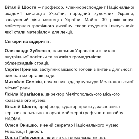
Віталій Шостя
– професор, член-кореспондент Національної
академії мистецтв України, народний художник України,
заслужений діяч мистецтв України. Майже 30 років керує
майстернею графічного дизайну, твори студентів і випускників
якої стали матеріалом для лекції.
Спікери на відкритті:
Олександр Зубченко
, начальник Управління з питань
внутрішньої політики та зв’язків з громадськістю
облдержадміністрації.
Сергій Прийма
, заступник міського голови з питань діяльності
виконавчих органів ради.
Михайло Семікін
, начальник відділу культури Мелітопольської
міської ради.
Лєйла Ібрагімова
, директор Мелітопольського міського
краєзнавчого музею.
Віталій Шостя
, професор, куратор проекту, засновник і
керівник навчально-творчої майстерні графічного дизайну
НАОМА.
Олеся Онишко
, вчений секретар Національного музею
Революції Гідності.
Ольга Гайсумова
, активістка, громадська діячка.