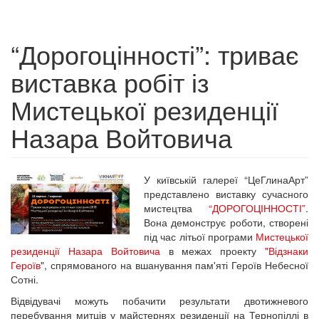
“Дорогоцінності”: триває
виставка робіт із
Мистецької резиденції
Назара Войтовича
У київській галереї “ЦеГлинаАрт”
представлено виставку сучасного
мистецтва
“ДОРОГОЦІННОСТІ”
.
Вона демонструє роботи, створені
під час літьої програми
Мистецької
резиденції Назара Войтовича
в межах проекту
"Відзнаки
Героїв
", спрямованого на вшанування пам'яті Героїв Небесної
Сотні.
Відвідувачі можуть побачити результати двотижневого
перебування митців у майстернях резиденції на Тернопіллі в