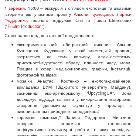
1 вересня
, 15:00 – екскурсія з оглядом експозиції та цікавими
історіями від учасників проекту
Альони Кузнєцової
,
Лариси
Федоренко
, творчого подружжя Юлії та Павла Шпильових
(“
Fееlm Production"
).
Стаціонарно щодня в галереї представлено:
експериментальний абстрактний живопис Альони
Кузнєцової. Художниця у своїй мистецькій практиці
звертається до теми кольору, медіа-аскетизму,
присутності-відсутності образу, плинності часу, мови.
Працює в сфері медіа-живопису, графіки, інсталяції,
фотографії та відео;
мозаїки Анастасії Костенко – еколога-дизайнера,
викладачки ВУМ (Відкритого університету Майдану),
засновниці еко-арт-воркшопу "UpcyclingUA". Вона
досліджує підходи та зміни у використанні матеріалів,
створення динамічних скульптур у просторі з
використанням природного середовища;
керамічні композиції Лариси Федоренко. Мисткиня
створює керамічні (переважно
нефігуративні) скульптурні роботи, в яких досліджує
взаємодію контрастних явищ, зокрема поєднання