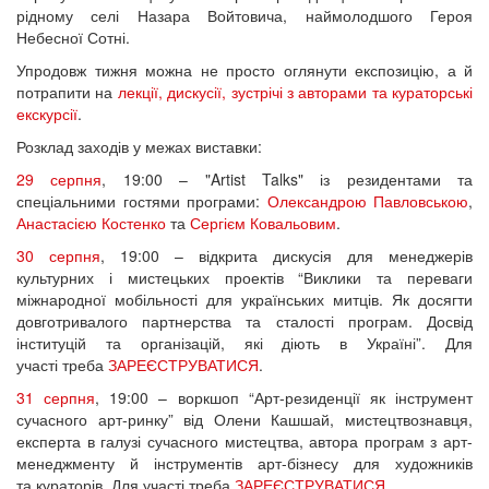
рідному селі Назара Войтовича, наймолодшого Героя
Небесної Сотні.
Упродовж тижня можна не просто оглянути експозицію, а й
потрапити на
лекції, дискусії, зустрічі з авторами та кураторські
екскурсії
.
Розклад заходів у межах виставки:
29 серпня
, 19:00 – "Artist Talks" із резидентами та
спеціальними гостями програми:
Олександрою Павловською
,
Анастасією Костенко
та
Сергієм Ковальовим
.
30 серпня
, 19:00 – відкрита дискусія для менеджерів
культурних і мистецьких проектів “Виклики та переваги
міжнародної мобільності для українських митців. Як досягти
довготривалого партнерства та сталості програм. Досвід
інституцій та організацій, які діють в Україні”. Для
участі треба
ЗАРЕЄСТРУВАТИСЯ
.
31 серпня
, 19:00 – воркшоп “Арт-резиденції як інструмент
сучасного арт-ринку” від Олени Кашшай, мистецтвознавця,
експерта в галузі сучасного мистецтва, автора програм з арт-
менеджменту й інструментів арт-бізнесу для художників
та кураторів. Для участі треба
ЗАРЕЄСТРУВАТИСЯ
.