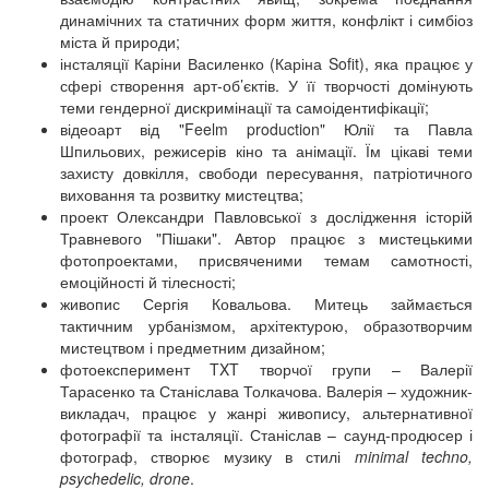
динамічних та статичних форм життя, конфлікт і симбіоз
міста й природи;
інсталяції Каріни Василенко (Каріна Sofit), яка працює у
сфері створення арт-об’єктів. У її творчості домінують
теми гендерної дискримінації та самоідентифікації;
відеоарт від "Feelm production" Юлії та Павла
Шпильових, режисерів кіно та анімації. Їм цікаві теми
захисту довкілля, свободи пересування, патріотичного
виховання та розвитку мистецтва;
проект Олександри Павловської з дослідження історій
Травневого "Пішаки". Автор працює з мистецькими
фотопроектами, присвяченими темам самотності,
емоційності й тілесності;
живопис Сергія Ковальова. Митець займається
тактичним урбанізмом, архітектурою, образотворчим
мистецтвом і предметним дизайном;
фотоексперимент TXT творчої групи – Валерії
Тарасенко та Станіслава Толкачова. Валерія – художник-
викладач, працює у жанрі живопису, альтернативної
фотографії та інсталяції. Станіслав – саунд-продюсер і
фотограф, створює музику в стилі
minimal techno,
psychedelic, drone
.