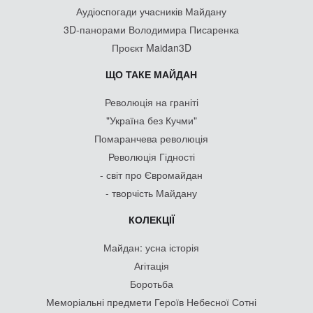
Аудіоспогади учасників Майдану
3D-панорами Володимира Писаренка
Проєкт Maidan3D
ЩО ТАКЕ МАЙДАН
Революція на граніті
"Україна без Кучми"
Помаранчева революція
Революція Гідності
- світ про Євромайдан
- творчість Майдану
КОЛЕКЦІЇ
Майдан: усна історія
Агітація
Боротьба
Меморіальні предмети Героїв Небесної Сотні