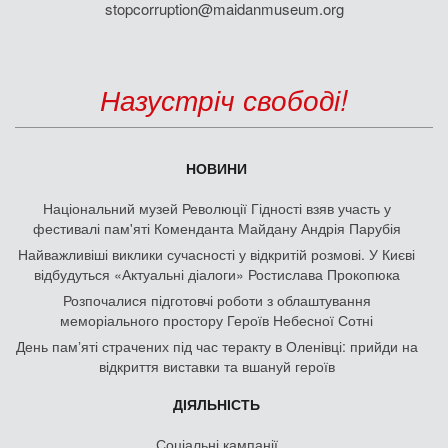
stopcorruption@maidanmuseum.org
Назустріч свободі!
НОВИНИ
Національний музей Революції Гідності взяв участь у
фестивалі пам'яті Коменданта Майдану Андрія Парубія
Найважливіші виклики сучасності у відкритій розмові. У Києві
відбудуться «Актуальні діалоги» Ростислава Прокопюка
Розпочалися підготовчі роботи з облаштування
меморіального простору Героїв Небесної Сотні
День памʼяті страчених під час теракту в Оленівці: прийди на
відкриття виставки та вшануй героїв
ДІЯЛЬНІСТЬ
Соціальні кампанії