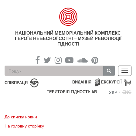
Перейти
до
основного
матеріалу
НАЦІОНАЛЬНИЙ МЕМОРІАЛЬНИЙ КОМПЛЕКС
ГЕРОЇВ НЕБЕСНОЇ СОТНІ – МУЗЕЙ РЕВОЛЮЦІЇ
ГІДНОСТІ
Пошукова
Toggl
форма
navig
Пошук
ВИДАННЯ
ЕКСКУРСІЇ
СПІВПРАЦЯ
ТЕРИТОРІЯ ГІДНОСТІ: AR
УКР
ENG
До списку новин
На головну сторінку