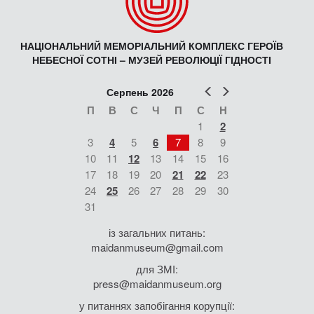
НАЦІОНАЛЬНИЙ МЕМОРІАЛЬНИЙ КОМПЛЕКС ГЕРОЇВ
НЕБЕСНОЇ СОТНІ – МУЗЕЙ РЕВОЛЮЦІЇ ГІДНОСТІ
Попер
Наст
Серпень 2026
П
В
С
Ч
П
С
Н
1
2
3
4
5
6
7
8
9
10
11
12
13
14
15
16
17
18
19
20
21
22
23
24
25
26
27
28
29
30
31
із загальних питань:
maidanmuseum@gmail.com
для ЗМІ:
press@maidanmuseum.org
у питаннях запобігання корупції: