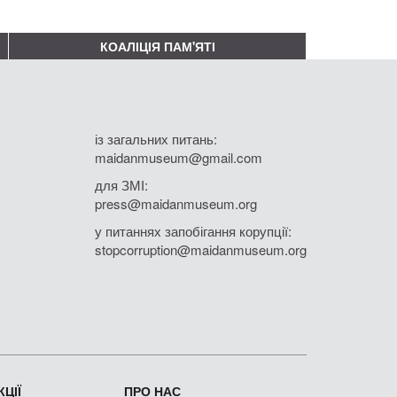
КОАЛІЦІЯ ПАМ'ЯТІ
із загальних питань:
maidanmuseum@gmail.com
для ЗМІ:
press@maidanmuseum.org
у питаннях запобігання корупції:
stopcorruption@maidanmuseum.org
ЦІЇ
ПРО НАС