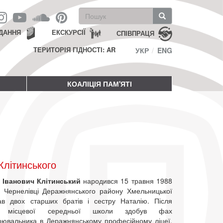
Пошукова
форма
Пошук
ДАННЯ
ЕКСКУРСІЇ
СПІВПРАЦЯ
ТЕРИТОРІЯ ГІДНОСТІ: AR
УКР
ENG
КОАЛІЦІЯ ПАМ'ЯТІ
літинського
 Іванович Клітинський
народився 15 травня 1988
і Чернелівці Деражнянського району Хмельницької
ав двох старших братів і сестру Наталію. Після
ня місцевої середньої школи здобув фах
рювальника в Деражнянському професійному ліцеї.