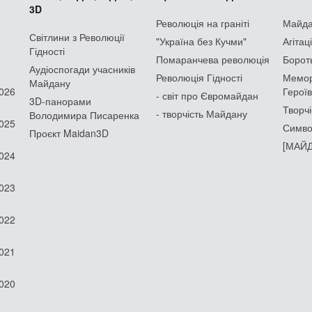
3D
Революція на граніті
Майдан
Світлини з Революції
"Україна без Кучми"
Агітац
Гідності
Помаранчева революція
Борот
Аудіоспогади учасників
Революція Гідності
Мемор
Майдану
2026
Героїв
- світ про Євромайдан
3D-панорами
Творчі
- творчість Майдану
Володимира Писаренка
2025
Симво
Проєкт Maidan3D
[МАЙД
2024
2023
2022
2021
2020