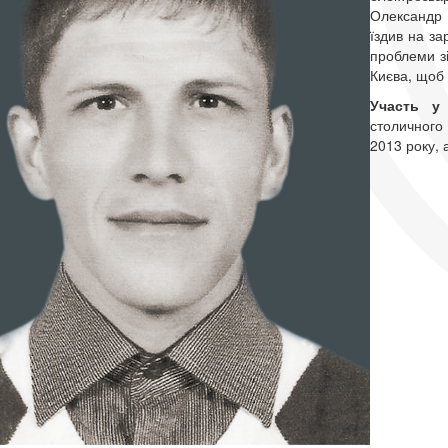
Олександр 
їздив на за
проблеми зі
Києва, щоб 
Участь у
столичного
2013 року, 