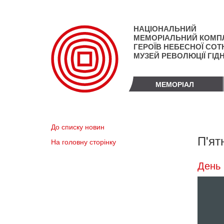
Перейти
до
основного
НАЦІОНАЛЬНИЙ
матеріалу
МЕМОРІАЛЬНИЙ КОМП
ГЕРОЇВ НЕБЕСНОЇ СОТН
МУЗЕЙ РЕВОЛЮЦІЇ ГІД
МЕМОРІАЛ
До списку новин
П'ят
На головну сторінку
День 