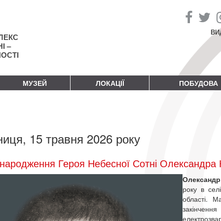
ВИ
ЛЕКС
І –
НОСТІ
МУЗЕЙ
ЛОКАЦІЇ
ПОБУДОВА
ниця, 15 травня 2026 року
народження Героя Небесної Сотні Олександра К
Олександр
року в сел
області. М
закінчен
електрозва