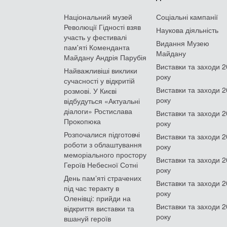
Національний музей
Соціальні кампанії
Революції Гідності взяв
Наукова діяльність
участь у фестивалі
Видання Музею
пам'яті Коменданта
Майдану
Майдану Андрія Парубія
Виставки та заходи 
Найважливіші виклики
року
сучасності у відкритій
Виставки та заходи 
розмові. У Києві
року
відбудуться «Актуальні
діалоги» Ростислава
Виставки та заходи 
Прокопюка
року
Розпочалися підготовчі
Виставки та заходи 
роботи з облаштування
року
меморіального простору
Виставки та заходи 
Героїв Небесної Сотні
року
День памʼяті страчених
Виставки та заходи 
під час теракту в
року
Оленівці: прийди на
Виставки та заходи 
відкриття виставки та
року
вшануй героїв