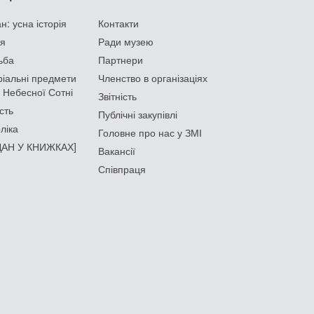
: усна історія
Контакти
ія
Ради музею
ьба
Партнери
іальні предмети
Членство в організаціях
 Небесної Сотні
Звітність
сть
Публічні закупівлі
ліка
Головне про нас у ЗМІ
АН У КНИЖКАХ]
Вакансії
Співпраця