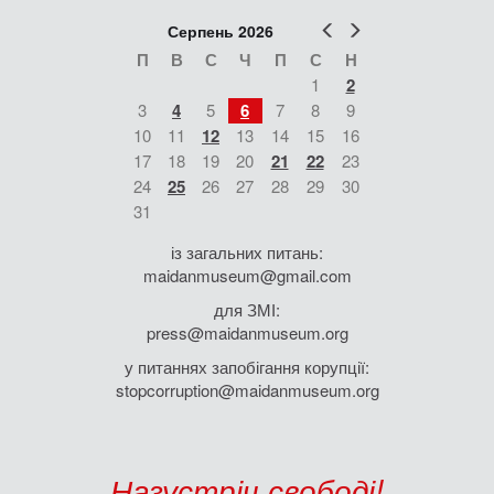
Попер
Наст
Серпень 2026
П
В
С
Ч
П
С
Н
1
2
3
4
5
6
7
8
9
10
11
12
13
14
15
16
17
18
19
20
21
22
23
24
25
26
27
28
29
30
31
із загальних питань:
maidanmuseum@gmail.com
для ЗМІ:
press@maidanmuseum.org
у питаннях запобігання корупції:
stopcorruption@maidanmuseum.org
Назустріч свободі!