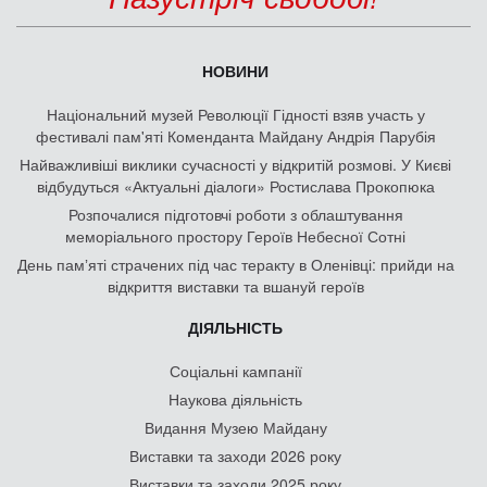
НОВИНИ
Національний музей Революції Гідності взяв участь у
фестивалі пам'яті Коменданта Майдану Андрія Парубія
Найважливіші виклики сучасності у відкритій розмові. У Києві
відбудуться «Актуальні діалоги» Ростислава Прокопюка
Розпочалися підготовчі роботи з облаштування
меморіального простору Героїв Небесної Сотні
День памʼяті страчених під час теракту в Оленівці: прийди на
відкриття виставки та вшануй героїв
ДІЯЛЬНІСТЬ
Соціальні кампанії
Наукова діяльність
Видання Музею Майдану
Виставки та заходи 2026 року
Виставки та заходи 2025 року