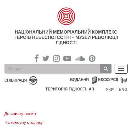
Перейти
до
основного
матеріалу
НАЦІОНАЛЬНИЙ МЕМОРІАЛЬНИЙ КОМПЛЕКС
ГЕРОЇВ НЕБЕСНОЇ СОТНІ – МУЗЕЙ РЕВОЛЮЦІЇ
ГІДНОСТІ
Пошукова
Toggl
форма
navig
Пошук
ВИДАННЯ
ЕКСКУРСІЇ
СПІВПРАЦЯ
ТЕРИТОРІЯ ГІДНОСТІ: AR
УКР
ENG
До списку новин
На головну сторінку