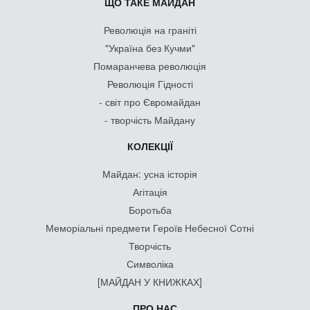
ЩО ТАКЕ МАЙДАН
Революція на граніті
"Україна без Кучми"
Помаранчева революція
Революція Гідності
- світ про Євромайдан
- творчість Майдану
КОЛЕКЦІЇ
Майдан: усна історія
Агітація
Боротьба
Меморіальні предмети Героїв Небесної Сотні
Творчість
Символіка
[МАЙДАН У КНИЖКАХ]
ПРО НАС