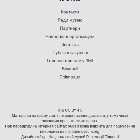
Контакти
Ради музею
Партнери
Членство в організаціях
Звітність
Публічні закупівлі
Головне про нас у ЗМІ
Вакансії
Співпраця
© & CC BY 4.0
Матеріали на цьому сайті захищені законодавством, у тому числі
законами про авторське право.
При передруку на iнтернет-сайтах обов’язкова відкрита для пошуковиків
гiперланка на maidanmuseum.org.
Дизайн сайту - Національний музей Революції Гідності