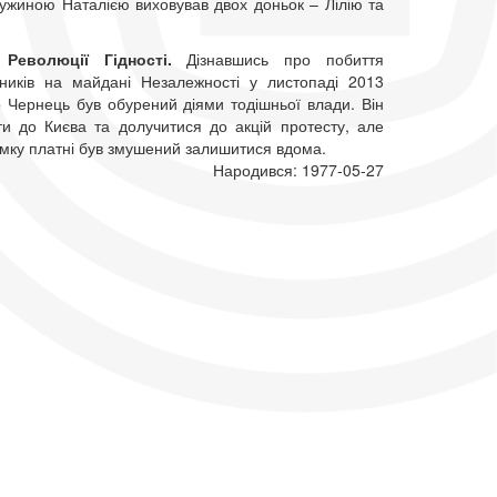
ружиною Наталією виховував двох доньок – Лілію та
Революції Гідності.
Дізнавшись про побиття
ьників на майдані Незалежності у листопаді 2013
р Чернець був обурений діями тодішньої влади. Він
ати до Києва та долучитися до акцій протесту, але
имку платні був змушений залишитися вдома.
Народився: 1977-05-27