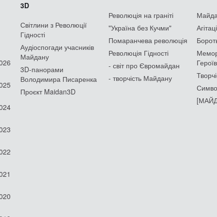
3D
Революція на граніті
Майдан
Світлини з Революції
"Україна без Кучми"
Агітац
Гідності
Помаранчева революція
Борот
Аудіоспогади учасників
Революція Гідності
Мемор
Майдану
2026
Героїв
- світ про Євромайдан
3D-панорами
Творчі
- творчість Майдану
Володимира Писаренка
2025
Симво
Проєкт Maidan3D
[МАЙД
2024
2023
2022
2021
2020