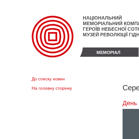
Перейти
до
основного
НАЦІОНАЛЬНИЙ
матеріалу
МЕМОРІАЛЬНИЙ КОМП
ГЕРОЇВ НЕБЕСНОЇ СОТН
МУЗЕЙ РЕВОЛЮЦІЇ ГІД
МЕМОРІАЛ
До списку новин
Сере
На головну сторінку
День 