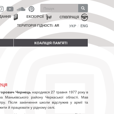
Пошукова
форма
Пошук
ДАННЯ
ЕКСКУРСІЇ
СПІВПРАЦЯ
ТЕРИТОРІЯ ГІДНОСТІ: AR
УКР
ENG
КОАЛІЦІЯ ПАМ'ЯТІ
еця
игорович Чернець
народився 27 травня 1977 року в
на Маньківського району Черкаської області. Мав
тру. Після закінчення школи відслужив у армії та
ити й працювати у рідному селі.