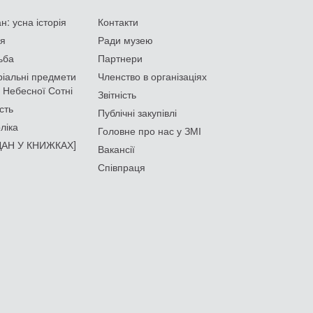
: усна історія
Контакти
ія
Ради музею
ьба
Партнери
іальні предмети
Членство в організаціях
 Небесної Сотні
Звітність
сть
Публічні закупівлі
ліка
Головне про нас у ЗМІ
АН У КНИЖКАХ]
Вакансії
Співпраця