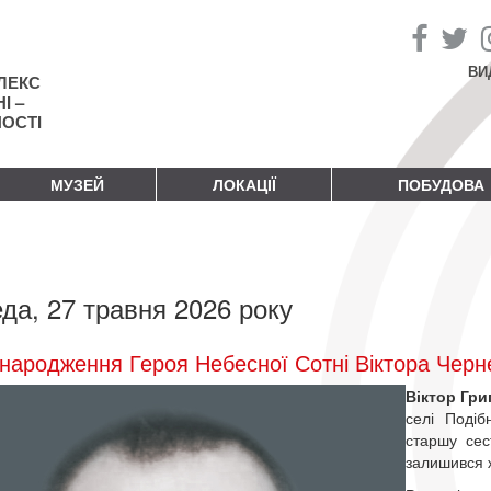
ВИ
ЛЕКС
І –
НОСТІ
МУЗЕЙ
ЛОКАЦІЇ
ПОБУДОВА
да, 27 травня 2026 року
народження Героя Небесної Сотні Віктора Черн
Віктор Гр
селі Подіб
старшу сес
залишився ж