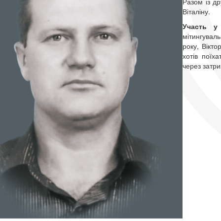
Разом із д
Віталіну.
Участь у 
мітингувал
року, Вікто
хотів поїх
через затр