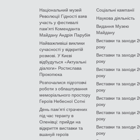
Національний музей
Соціальні кампанії
Революції Гідності взяв
Наукова діяльність
участь у фестивалі
Видання Музею
пам'яті Коменданта
Майдану
Майдану Андрія Парубія
Виставки та заходи 
Найважливіші виклики
року
сучасності у відкритій
Виставки та заходи 
розмові. У Києві
року
відбудуться «Актуальні
діалоги» Ростислава
Виставки та заходи 
Прокопюка
року
Розпочалися підготовчі
Виставки та заходи 
роботи з облаштування
року
меморіального простору
Виставки та заходи 
Героїв Небесної Сотні
року
День памʼяті страчених
Виставки та заходи 
під час теракту в
року
Оленівці: прийди на
Виставки та заходи 
відкриття виставки та
року
вшануй героїв