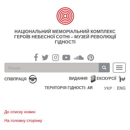
Перейти
до
основного
матеріалу
НАЦІОНАЛЬНИЙ МЕМОРІАЛЬНИЙ КОМПЛЕКС
ГЕРОЇВ НЕБЕСНОЇ СОТНІ – МУЗЕЙ РЕВОЛЮЦІЇ
ГІДНОСТІ
Пошукова
Toggl
форма
navig
Пошук
ВИДАННЯ
ЕКСКУРСІЇ
СПІВПРАЦЯ
ТЕРИТОРІЯ ГІДНОСТІ: AR
УКР
ENG
До списку новин
На головну сторінку