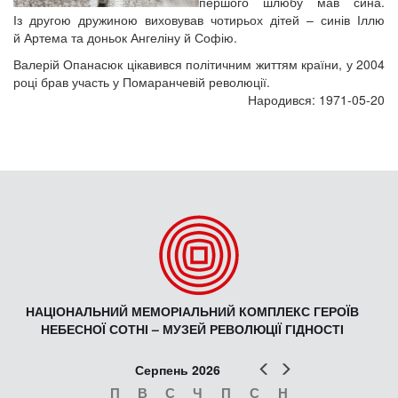
першого шлюбу мав сина.
Із другою дружиною виховував чотирьох дітей – синів Іллю
й Артема та доньок Ангеліну й Софію.
Валерій Опанасюк цікавився політичним життям країни, у 2004
році брав участь у Помаранчевій революції.
Народився: 1971-05-20
НАЦІОНАЛЬНИЙ МЕМОРІАЛЬНИЙ КОМПЛЕКС ГЕРОЇВ
НЕБЕСНОЇ СОТНІ – МУЗЕЙ РЕВОЛЮЦІЇ ГІДНОСТІ
Попер
Наст
Серпень 2026
П
В
С
Ч
П
С
Н