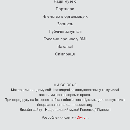
Ради музею
Партнери
Членство в організаціях
Звітність
Публічні закупівлі
Головне про нас у ЗМІ
Вакансії
Співпраця
© & CC BY 4.0
Матеріали на цьому сайті захищені законодавством, у тому числі
законами про авторське право.
При передруку на iнтернет-сайтах обов’язкова відкрита для пошуковиків
гiперланка на maidanmuseum.org.
Дизайн сайту - Національний музей Революції Гідності
Розроблення сайту -
Divilon
.