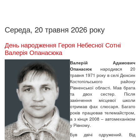
Середа, 20 травня 2026 року
День народження Героя Небесної Сотні
Валерія Опанасюка
Валерій Адамович
Опанасюк
народився 20
травня 1971 року в селі Дюксин
Костопільського району
Рівненської області. Мав брата
та двох сестер. Після
закінчення місцевої школи
отримав фах слюсаря. Багато
років працював телемайстром,
а з кінця 2008 – автомеханіком
у Рівному.
Був двічі одружений. Від