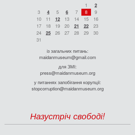
1
2
3
4
5
6
7
8
9
10
11
12
13
14
15
16
17
18
19
20
21
22
23
24
25
26
27
28
29
30
31
із загальних питань:
maidanmuseum@gmail.com
для ЗМІ:
press@maidanmuseum.org
у питаннях запобігання корупції:
stopcorruption@maidanmuseum.org
Назустріч свободі!