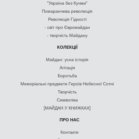
"Україна без Кучми"
Помаранчева революція
Революція Гідності
- світ про Євромайдан
- творчість Майдану
КОЛЕКЦІЇ
Майдан: усна історія
Агітація
Боротьба
Меморіальні предмети Героїв Небесної Сотні
Творчість
Символіка
[МАЙДАН У КНИЖКАХ]
ПРО НАС
Контакти