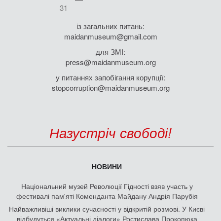
31
із загальних питань:
maidanmuseum@gmail.com
для ЗМІ:
press@maidanmuseum.org
у питаннях запобігання корупції:
stopcorruption@maidanmuseum.org
Назустріч свободі!
НОВИНИ
Національний музей Революції Гідності взяв участь у
фестивалі пам'яті Коменданта Майдану Андрія Парубія
Найважливіші виклики сучасності у відкритій розмові. У Києві
відбудуться «Актуальні діалоги» Ростислава Прокопюка