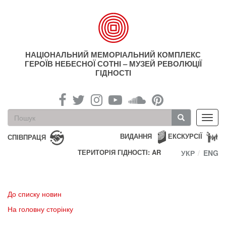
Перейти
до
основного
матеріалу
НАЦІОНАЛЬНИЙ МЕМОРІАЛЬНИЙ КОМПЛЕКС
ГЕРОЇВ НЕБЕСНОЇ СОТНІ – МУЗЕЙ РЕВОЛЮЦІЇ
ГІДНОСТІ
Пошукова
Toggl
форма
navig
Пошук
ВИДАННЯ
ЕКСКУРСІЇ
СПІВПРАЦЯ
ТЕРИТОРІЯ ГІДНОСТІ: AR
УКР
ENG
До списку новин
На головну сторінку