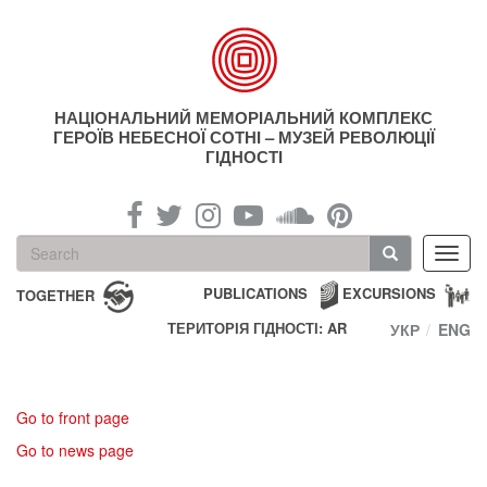
Skip
to
main
content
НАЦІОНАЛЬНИЙ МЕМОРІАЛЬНИЙ КОМПЛЕКС
ГЕРОЇВ НЕБЕСНОЇ СОТНІ – МУЗЕЙ РЕВОЛЮЦІЇ
ГІДНОСТІ
Search
Toggl
form
navig
Search
PUBLICATIONS
EXCURSIONS
TOGETHER
ТЕРИТОРІЯ ГІДНОСТІ: AR
УКР
ENG
Go to front page
Go to news page