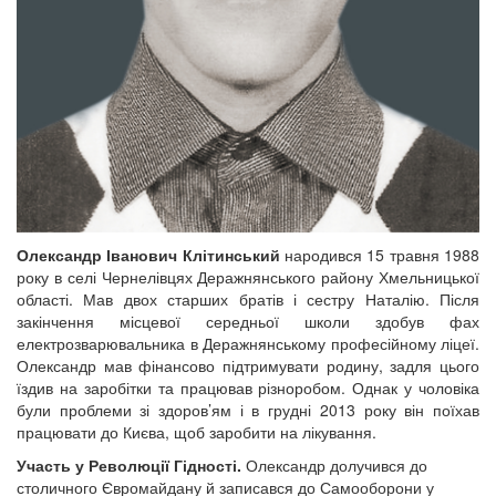
Олександр Іванович Клітинський
народився 15 травня 1988
року в селі Чернелівцях Деражнянського району Хмельницької
області. Мав двох старших братів і сестру Наталію. Після
закінчення місцевої середньої школи здобув фах
електрозварювальника в Деражнянському професійному ліцеї.
Олександр мав фінансово підтримувати родину, задля цього
їздив на заробітки та працював різноробом. Однак у чоловіка
були проблеми зі здоров’ям і в грудні 2013 року він поїхав
працювати до Києва, щоб заробити на лікування.
Участь у Революції Гідності.
Олександр долучився до
столичного Євромайдану й записався до Самооборони у