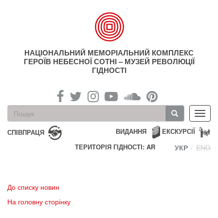
Перейти
до
основного
матеріалу
НАЦІОНАЛЬНИЙ МЕМОРІАЛЬНИЙ КОМПЛЕКС
ГЕРОЇВ НЕБЕСНОЇ СОТНІ – МУЗЕЙ РЕВОЛЮЦІЇ
ГІДНОСТІ
Пошукова
Toggl
форма
navig
Пошук
ВИДАННЯ
ЕКСКУРСІЇ
СПІВПРАЦЯ
ТЕРИТОРІЯ ГІДНОСТІ: AR
УКР
ENG
До списку новин
На головну сторінку