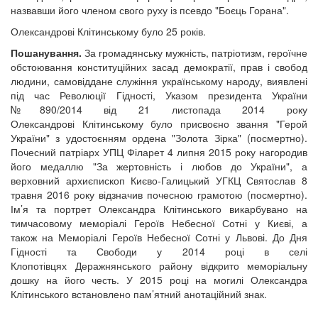
назвавши його членом свого руху із псевдо "Боєць Горана".
Олександрові Клітинському було 25 років.
Пошанування.
За громадянську мужність, патріотизм, героїчне
обстоювання конституційних засад демократії, прав і свобод
людини, самовіддане служіння українському народу, виявлені
під час Революції Гідності, Указом президента України
№890/2014 від 21 листопада 2014 року
Олександрові Клітинському було присвоєно звання "Герой
України" з удостоєнням ордена "Золота Зірка" (посмертно).
Почесний патріарх УПЦ Філарет 4 липня 2015 року нагородив
його медаллю "За жертовність і любов до України", а
верховний архиєпископ Києво-Галицький УГКЦ Святослав 8
травня 2016 року відзначив почесною грамотою (посмертно).
Ім’я та портрет Олександра Клітинського викарбувано на
тимчасовому меморіалі Героїв Небесної Сотні у Києві, а
також на Меморіалі Героїв Небесної Сотні у Львові. До Дня
Гідності та Свободи у 2014 році в селі
Клопотівцях Деражнянського району відкрито меморіальну
дошку на його честь. У 2015 році на могилі Олександра
Клітинського встановлено пам’ятний анотаційний знак.