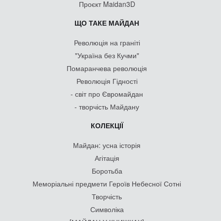
Проєкт Maidan3D
ЩО ТАКЕ МАЙДАН
Революція на граніті
"Україна без Кучми"
Помаранчева революція
Революція Гідності
- світ про Євромайдан
- творчість Майдану
КОЛЕКЦІЇ
Майдан: усна історія
Агітація
Боротьба
Меморіальні предмети Героїв Небесної Сотні
Творчість
Символіка