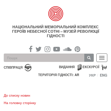
Перейти
до
основного
матеріалу
НАЦІОНАЛЬНИЙ МЕМОРІАЛЬНИЙ КОМПЛЕКС
ГЕРОЇВ НЕБЕСНОЇ СОТНІ – МУЗЕЙ РЕВОЛЮЦІЇ
ГІДНОСТІ
Пошукова
Toggl
форма
navig
Пошук
ВИДАННЯ
ЕКСКУРСІЇ
СПІВПРАЦЯ
ТЕРИТОРІЯ ГІДНОСТІ: AR
УКР
ENG
До списку новин
На головну сторінку