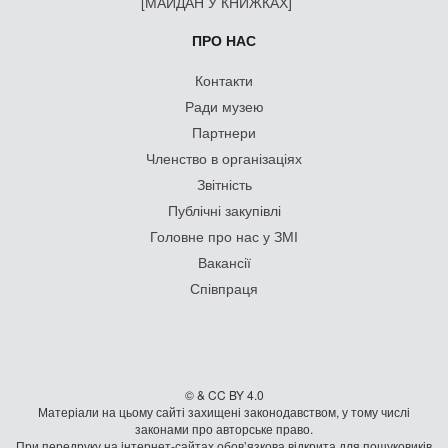
[МАЙДАН У КНИЖКАХ]
ПРО НАС
Контакти
Ради музею
Партнери
Членство в організаціях
Звітність
Публічні закупівлі
Головне про нас у ЗМІ
Вакансії
Співпраця
© & CC BY 4.0
Матеріали на цьому сайті захищені законодавством, у тому числі
законами про авторське право.
При передруку на iнтернет-сайтах обов’язкова відкрита для пошуковиків