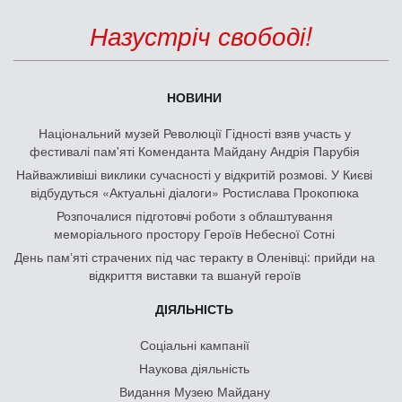
Назустріч свободі!
НОВИНИ
Національний музей Революції Гідності взяв участь у
фестивалі пам'яті Коменданта Майдану Андрія Парубія
Найважливіші виклики сучасності у відкритій розмові. У Києві
відбудуться «Актуальні діалоги» Ростислава Прокопюка
Розпочалися підготовчі роботи з облаштування
меморіального простору Героїв Небесної Сотні
День памʼяті страчених під час теракту в Оленівці: прийди на
відкриття виставки та вшануй героїв
ДІЯЛЬНІСТЬ
Соціальні кампанії
Наукова діяльність
Видання Музею Майдану