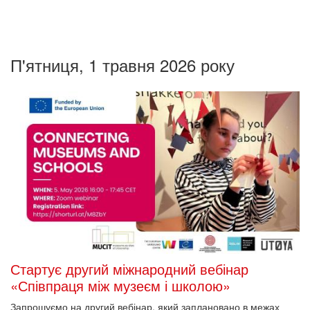
П'ятниця, 1 травня 2026 року
Стартує другий міжнародний вебінар
«Співпраця між музеєм і школою»
Запрошуємо на другий вебінар, який заплановано в межах