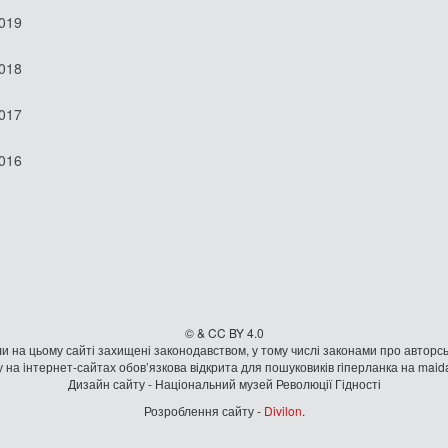
2019
2018
2017
2016
© & CC BY 4.0
и на цьому сайті захищені законодавством, у тому числі законами про авторсь
 на iнтернет-сайтах обов’язкова відкрита для пошуковиків гiперланка на mai
Дизайн сайту - Національний музей Революції Гідності
Розроблення сайту -
Divilon
.