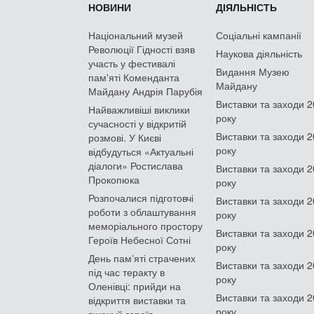
НОВИНИ
ДІЯЛЬНІСТЬ
Національний музей
Соціальні кампанії
Революції Гідності взяв
Наукова діяльність
участь у фестивалі
Видання Музею
пам'яті Коменданта
Майдану
Майдану Андрія Парубія
Виставки та заходи 
Найважливіші виклики
року
сучасності у відкритій
Виставки та заходи 
розмові. У Києві
року
відбудуться «Актуальні
діалоги» Ростислава
Виставки та заходи 
Прокопюка
року
Розпочалися підготовчі
Виставки та заходи 
роботи з облаштування
року
меморіального простору
Виставки та заходи 
Героїв Небесної Сотні
року
День памʼяті страчених
Виставки та заходи 
під час теракту в
року
Оленівці: прийди на
Виставки та заходи 
відкриття виставки та
року
вшануй героїв