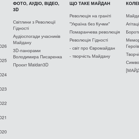
ФОТО, АУДІО, ВІДЕО,
ЩО ТАКЕ МАЙДАН
КОЛЕК
3D
Революція на граніті
Майдан
Світлини з Революції
"Україна без Кучми"
Агітац
Гідності
Помаранчева революція
Борот
Аудіоспогади учасників
Революція Гідності
Мемор
Майдану
2026
Героїв
- світ про Євромайдан
3D-панорами
Творчі
- творчість Майдану
Володимира Писаренка
2025
Симво
Проєкт Maidan3D
[МАЙД
2024
2023
2022
2021
2020