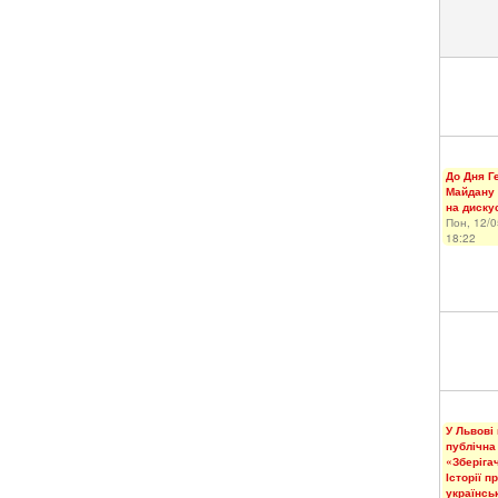
До Дня Г
Майдану
на диску
Пон, 12/0
18:22
У Львові
публічна
«Зберігач
Історії п
українсь