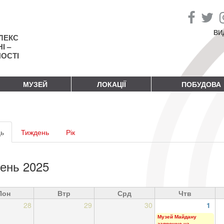
ВИ
ЛЕКС
І –
НОСТІ
МУЗЕЙ
ЛОКАЦІЇ
ПОБУДОВА
винні
ь
(активна
Тиждень
Рік
адки
вкладка)
ень 2025
Пон
Втр
Срд
Чтв
28
29
30
1
Музей Майдану
запрошує на