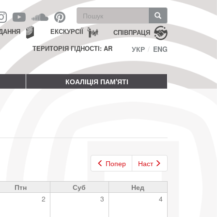
Пошукова
форма
Пошук
ДАННЯ
ЕКСКУРСІЇ
СПІВПРАЦЯ
ТЕРИТОРІЯ ГІДНОСТІ: AR
УКР
ENG
КОАЛІЦІЯ ПАМ'ЯТІ
Попер
Наст
Птн
Суб
Нед
2
3
4