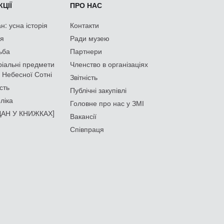
ЦІЇ
ПРО НАС
: усна історія
Контакти
ія
Ради музею
ьба
Партнери
іальні предмети
Членство в організаціях
 Небесної Сотні
Звітність
сть
Публічні закупівлі
ліка
Головне про нас у ЗМІ
АН У КНИЖКАХ]
Вакансії
Співпраця