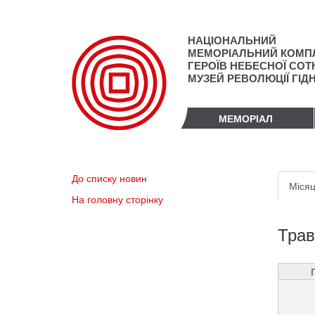
Перейти
до
основного
НАЦІОНАЛЬНИЙ
матеріалу
МЕМОРІАЛЬНИЙ КОМП
ГЕРОЇВ НЕБЕСНОЇ СОТН
МУЗЕЙ РЕВОЛЮЦІЇ ГІД
МЕМОРІАЛ
Пер
До списку новин
Місяц
вкл
На головну сторінку
Трав