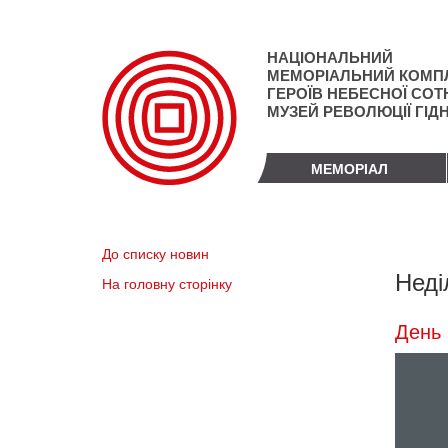
Перейти
до
основного
НАЦІОНАЛЬНИЙ
матеріалу
МЕМОРІАЛЬНИЙ КОМП
ГЕРОЇВ НЕБЕСНОЇ СОТН
МУЗЕЙ РЕВОЛЮЦІЇ ГІД
МЕМОРІАЛ
До списку новин
Неді
На головну сторінку
День 