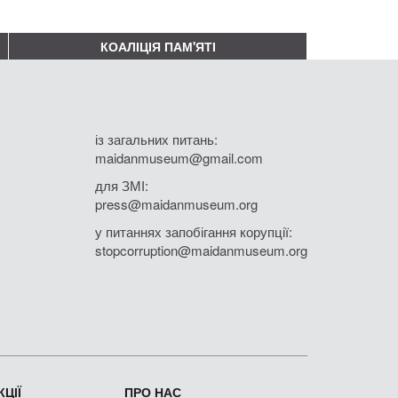
КОАЛІЦІЯ ПАМ'ЯТІ
із загальних питань:
maidanmuseum@gmail.com
для ЗМІ:
press@maidanmuseum.org
у питаннях запобігання корупції:
stopcorruption@maidanmuseum.org
ЦІЇ
ПРО НАС