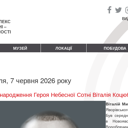
ВИ
ЛЕКС
І –
НОСТІ
МУЗЕЙ
ЛОКАЦІЇ
ПОБУДОВА
ля, 7 червня 2026 року
народження Героя Небесної Сотні Віталія Коцю
Віталій М
Яворівсько
Був середн
в Новояв
Вороблячин