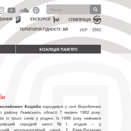
Пошукова
форма
Пошук
ДАННЯ
ЕКСКУРСІЇ
СПІВПРАЦЯ
ТЕРИТОРІЯ ГІДНОСТІ: AR
УКР
ENG
КОАЛІЦІЯ ПАМ'ЯТІ
би
иколайович Коцюба
народився у селі Вороблячин
го району Львівсьеоъ області 7 червня 1982 року.
ім із трьох синів у родині. Із 1988 року навчався
орівській середній школі №1, згодом – у
ській загальноосвітній школі. У Рава-Руському