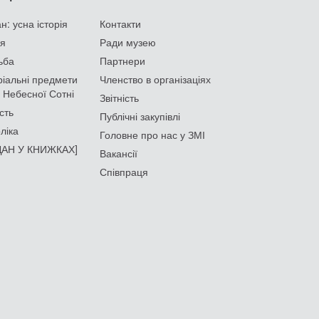
: усна історія
Контакти
ія
Ради музею
ьба
Партнери
іальні предмети
Членство в організаціях
 Небесної Сотні
Звітність
сть
Публічні закупівлі
ліка
Головне про нас у ЗМІ
АН У КНИЖКАХ]
Вакансії
Співпраця