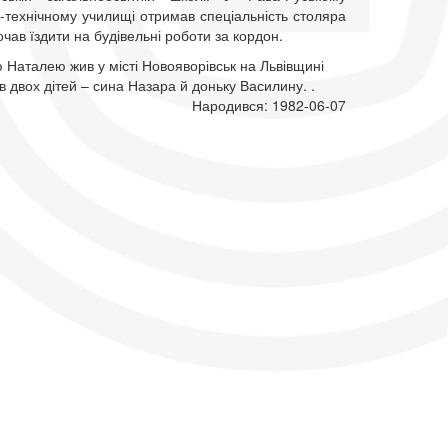
-технічному училищі отримав спеціальність столяра
почав їздити на будівельні роботи за кордон.
 Наталею жив у місті Новояворівськ на Львівщині
в двох дітей – сина Назара й доньку Василину. .
Народився: 1982-06-07