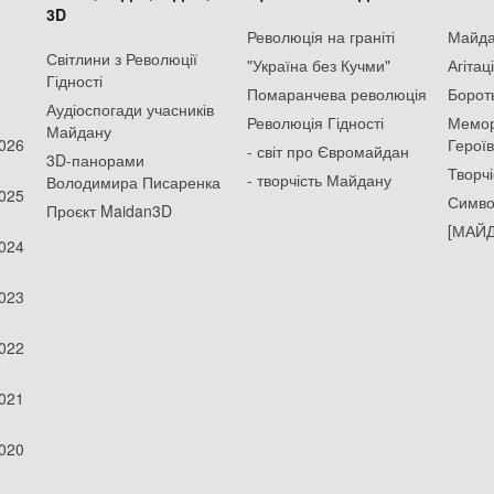
3D
Революція на граніті
Майдан
Світлини з Революції
"Україна без Кучми"
Агітац
Гідності
Помаранчева революція
Борот
Аудіоспогади учасників
Революція Гідності
Мемор
Майдану
2026
Героїв
- світ про Євромайдан
3D-панорами
Творчі
- творчість Майдану
Володимира Писаренка
2025
Симво
Проєкт Maidan3D
[МАЙД
2024
2023
2022
2021
2020