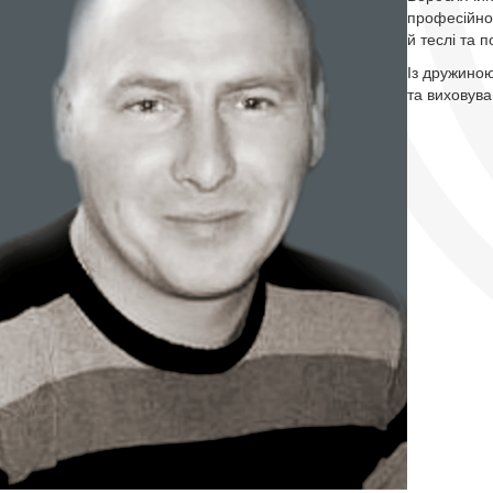
професійно
й теслі та 
Із дружиною
та виховува