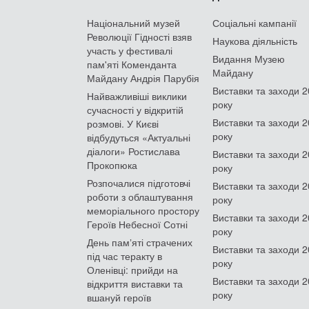
Національний музей
Соціальні кампанії
Революції Гідності взяв
Наукова діяльність
участь у фестивалі
Видання Музею
пам'яті Коменданта
Майдану
Майдану Андрія Парубія
Виставки та заходи 
Найважливіші виклики
року
сучасності у відкритій
Виставки та заходи 
розмові. У Києві
року
відбудуться «Актуальні
діалоги» Ростислава
Виставки та заходи 
Прокопюка
року
Розпочалися підготовчі
Виставки та заходи 
роботи з облаштування
року
меморіального простору
Виставки та заходи 
Героїв Небесної Сотні
року
День памʼяті страчених
Виставки та заходи 
під час теракту в
року
Оленівці: прийди на
Виставки та заходи 
відкриття виставки та
року
вшануй героїв